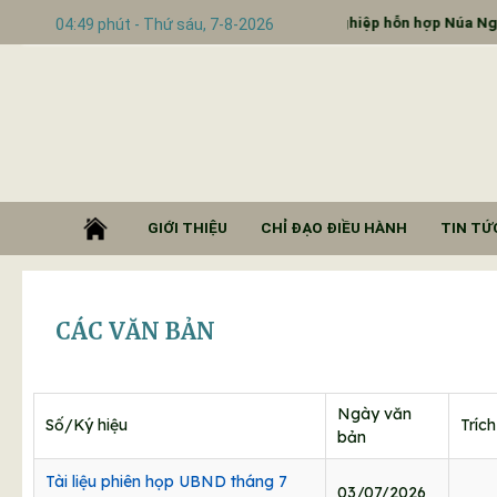
 hồ sơ đề nghị đầu tư thành lập Cụm công nghiệp hỗn hợp Núa Ngam,
04:49 phút - Thứ sáu, 7-8-2026
GIỚI THIỆU
CHỈ ĐẠO ĐIỀU HÀNH
TIN TỨC
CÁC VĂN BẢN
Ngày văn
Số/Ký hiệu
Tríc
bản
Tài liệu phiên họp UBND tháng 7
03/07/2026