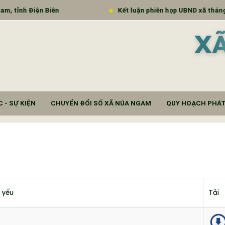
 tỉnh Điện Biên
Kết luận phiên họp UBND xã tháng 9
X
 - SỰ KIỆN
CHUYỂN ĐỔI SỐ XÃ NÚA NGAM
QUY HOẠCH PHÁT
h yếu
Tải