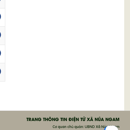
TRANG THÔNG TIN ĐIỆN TỬ XÃ NÚA NGAM
Cơ quan chủ quản: UBND Xã Núa Ngam