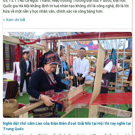
GS.TS.TTND Lê Ngọc Thành, Hiệu trưởng Trường Đại học Y dược, Đại học
Quốc gia Hà Nội khẳng định trí tuệ nhân tạo không chỉ là công nghệ, đó là lời
hứa về một nền y học nhân văn, chính xác và công bằng hơn.
> Xem chi tiết
Nghề dệt thổ cẩm Lào của Điện Biên đoạt Giải Nhì tại Hội thi tay nghề tại
Trung Quốc