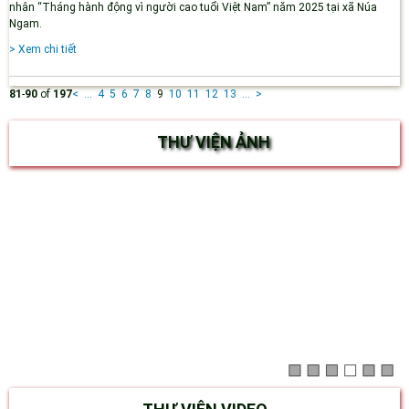
nhân “Tháng hành động vì người cao tuổi Việt Nam” năm 2025 tại xã Núa
Ngam.
> Xem chi tiết
81
-
90
of
197
<
...
4
5
6
7
8
9
10
11
12
13
...
>
THƯ VIỆN ẢNH