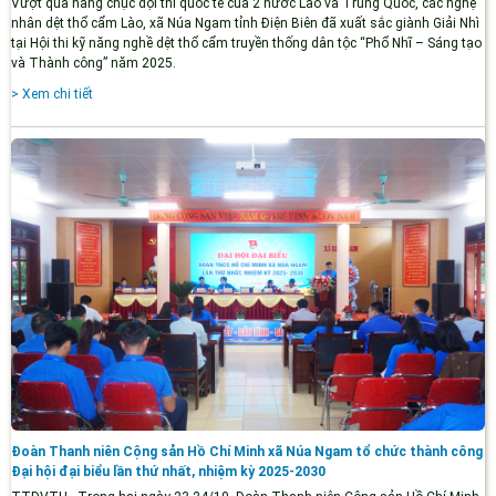
Vượt qua hàng chục đội thi quốc tế của 2 nước Lào và Trung Quốc, các nghệ
nhân dệt thổ cẩm Lào, xã Núa Ngam tỉnh Điện Biên đã xuất sắc giành Giải Nhì
tại Hội thi kỹ năng nghề dệt thổ cẩm truyền thống dân tộc “Phổ Nhĩ – Sáng tạo
và Thành công” năm 2025.
> Xem chi tiết
Đoàn Thanh niên Cộng sản Hồ Chí Minh xã Núa Ngam tổ chức thành công
Đại hội đại biểu lần thứ nhất, nhiệm kỳ 2025-2030