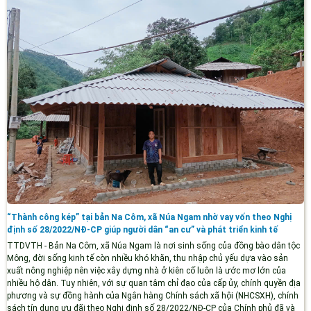
“Thành công kép” tại bản Na Côm, xã Núa Ngam nhờ vay vốn theo Nghị
định số 28/2022/NĐ-CP giúp người dân “an cư” và phát triển kinh tế
TTDVTH - Bản Na Côm, xã Núa Ngam là nơi sinh sống của đồng bào dân tộc
Mông, đời sống kinh tế còn nhiều khó khăn, thu nhập chủ yếu dựa vào sản
xuất nông nghiệp nên việc xây dựng nhà ở kiên cố luôn là ước mơ lớn của
nhiều hộ dân. Tuy nhiên, với sự quan tâm chỉ đạo của cấp ủy, chính quyền địa
phương và sự đồng hành của Ngân hàng Chính sách xã hội (NHCSXH), chính
sách tín dụng ưu đãi theo Nghị định số 28/2022/NĐ-CP của Chính phủ đã và