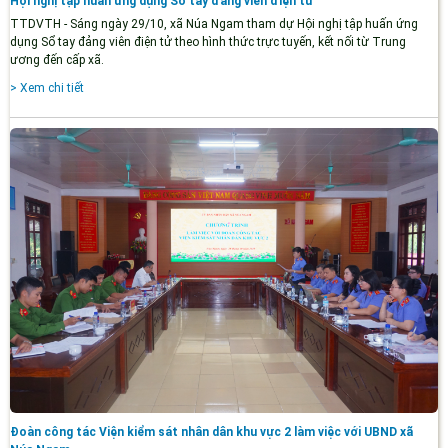
Hội nghị tập huấn ứng dụng Sổ tay đảng viên điện tử
TTDVTH - Sáng ngày 29/10, xã Núa Ngam tham dự Hội nghị tập huấn ứng
dụng Sổ tay đảng viên điện tử theo hình thức trực tuyến, kết nối từ Trung
ương đến cấp xã.
> Xem chi tiết
Đoàn công tác Viện kiểm sát nhân dân khu vực 2 làm việc với UBND xã