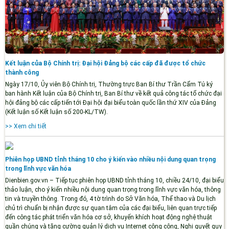
Kết luận của Bộ Chính trị: Đại hội Đảng bộ các cấp đã được tổ chức
thành công
Ngày 17/10, Ủy viên Bộ Chính trị, Thường trực Ban Bí thư Trần Cẩm Tú ký
ban hành Kết luận của Bộ Chính trị, Ban Bí thư về kết quả công tác tổ chức đại
hội đảng bộ các cấp tiến tới Đại hội đại biểu toàn quốc lần thứ XIV của Đảng
(Kết luận số Kết luận số 200-KL/TW).
>> Xem chi tiết
Phiên họp UBND tỉnh tháng 10 cho ý kiến vào nhiều nội dung quan trọng
trong lĩnh vực văn hóa
Dienbien.gov.vn – Tiếp tục phiên họp UBND tỉnh tháng 10, chiều 24/10, đại biểu
thảo luận, cho ý kiến nhiều nội dung quan trọng trong lĩnh vực văn hóa, thông
tin và truyền thông. Trong đó, 4 tờ trình do Sở Văn hóa, Thể thao và Du lịch
chủ trì chuẩn bị nhận được sự quan tâm của các đại biểu, liên quan trực tiếp
đến công tác phát triển văn hóa cơ sở, khuyến khích hoạt động nghệ thuật
quần chúng và tăng cường quản lý dịch vụ Internet công cộng, Nghị quyết quy