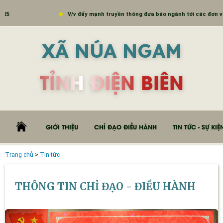
V/v đẩy mạnh truyền thông đưa báo ngành tới các đơn vị trường học
XÃ NÚA NGAM
TỈNH ĐIỆN BIÊN
GIỚI THIỆU
CHỈ ĐẠO ĐIỀU HÀNH
TIN TỨC - SỰ KIỆ
Trang chủ
>
Tin tức
THÔNG TIN CHỈ ĐẠO - ĐIỀU HÀNH