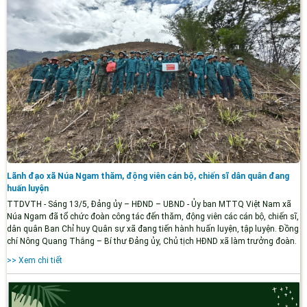
Lãnh đạo xã Núa Ngam thăm, động viên cán bộ, chiến sĩ dân quân đang
huấn luyện
TTDVTH - Sáng 13/5, Đảng ủy – HĐND – UBND - Ủy ban MTTQ Việt Nam xã
Núa Ngam đã tổ chức đoàn công tác đến thăm, động viên các cán bộ, chiến sĩ,
dân quân Ban Chỉ huy Quân sự xã đang tiến hành huấn luyện, tập luyện. Đồng
chí Nông Quang Thắng – Bí thư Đảng ủy, Chủ tịch HĐND xã làm trưởng đoàn.
>> Xem chi tiết