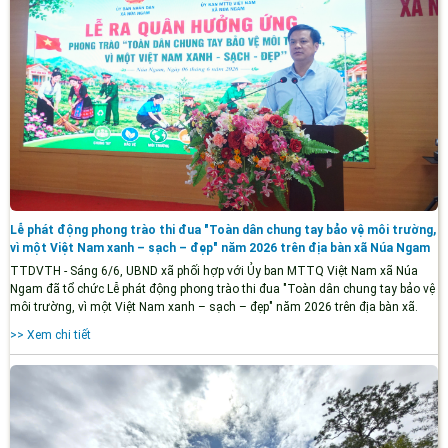
Lễ phát động phong trào thi đua "Toàn dân chung tay bảo vệ môi trường,
vì một Việt Nam xanh – sạch – đẹp" năm 2026 trên địa bàn xã Núa Ngam
TTDVTH - Sáng 6/6, UBND xã phối hợp với Ủy ban MTTQ Việt Nam xã Núa
Ngam đã tổ chức Lễ phát động phong trào thi đua "Toàn dân chung tay bảo vệ
môi trường, vì một Việt Nam xanh – sạch – đẹp" năm 2026 trên địa bàn xã.
>> Xem chi tiết