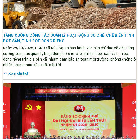
TĂNG CƯỜNG CÔNG TÁC QUẢN LÝ HOẠT ĐỘNG SƠ CHẾ, CHẾ BIẾN TINH
BỘT SẮN, TINH BỘT DONG RIỀNG
Ngày 29/10/2025, UBND xã Núa Ngam ban hành văn bản chỉ đạo về việc tăng
cường công tác quản lý hoạt động sơ chế, chế biến tinh bột sắn và tinh bột
dong riềng trên địa bàn xã, nhằm đảm bảo an toàn môi trường, phòng chống ô
nhiễm trong mùa sản xuất sắp tới.
>> Xem chi tiết