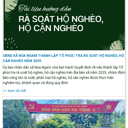
UBND XÃ NÚA NGAM THÀNH LẬP TỔ PHÚC TRA RÀ SOÁT HỘ NGHÈO, HỘ
CẬN NGHÈO NĂM 2025
Ủy ban nhân dân xã Núa Ngam vừa ban hành Quyết định về việc thành lập Tổ
phúc tra rà soát hộ nghèo, hộ cận nghèo trên địa bàn xã năm 2025, nhằm đảm
bảo công tác rà soát, phân loại hộ nghèo, hộ cận nghèo được thực hiện
nghiêm túc, khách quan và đúng quy định.
>> Xem chi tiết