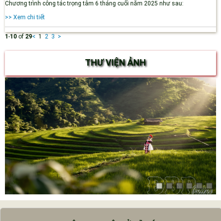
Chương trình công tác trọng tâm 6 tháng cuối năm 2025 như sau:
>> Xem chi tiết
1
-
10
of
29
<
1
2
3
>
THƯ VIỆN ẢNH