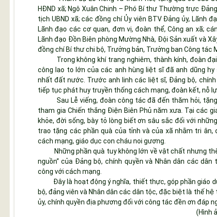
HĐND xã; Ngô Xuân Chinh – Phó Bí thư Thường trực Đảng 
tịch UBND xã; các đồng chí Ủy viên BTV Đảng ủy, Lãnh đ
Lãnh đạo các cơ quan, đơn vị, đoàn thể, Công an xã; cán
Lãnh đạo Đồn Biên phòng Mường Nhà, Đội Sản xuất và Xây
đồng chí Bí thư chi bộ, Trưởng bản, Trưởng ban Công tác 
Trong không khí trang nghiêm, thành kính, đoàn đ
công lao to lớn của các anh hùng liệt sĩ đã anh dũng hy 
nhất đất nước. Trước anh linh các liệt sĩ, Đảng bộ, ch
tiếp tục phát huy truyền thống cách mạng, đoàn kết, nỗ l
Sau Lễ viếng, đoàn công tác đã đến thăm hỏi, tặng 
tham gia Chiến thắng Điện Biên Phủ năm xưa. Tại các gi
khỏe, đời sống, bày tỏ lòng biết ơn sâu sắc đối với nhữn
trao tặng các phần quà của tỉnh và của xã nhằm tri ân, 
cách mạng, giáo dục con cháu noi gương.
Những phần quà tuy không lớn về vật chất nhưng thể
nguồn” của Đảng bộ, chính quyền và Nhân dân các dân tộ
công với cách mạng.
Đây là hoạt động ý nghĩa, thiết thực, góp phần giáo 
bộ, đảng viên và Nhân dân các dân tộc, đặc biệt là thế hệ
ủy, chính quyền địa phương đối với công tác đền ơn đáp ngh
(Hình 