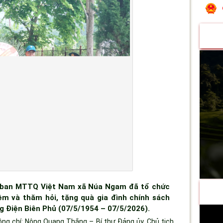
 ban MTTQ Việt Nam xã Núa Ngam đã tổ chức
iệm và thăm hỏi, tặng quà gia đình chính sách
g Điện Biên Phủ (07/5/1954 – 07/5/2026).
 chí: Nông Quang Thắng – Bí thư Đảng ủy, Chủ tịch