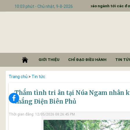
Đẩy mạnh truyền thông đưa báo ngành tới các đơn vị trường học
10:03 phút - Chủ nhật, 9-8-2026
GIỚI THIỆU
CHỈ ĐẠO ĐIỀU HÀNH
TIN TỨC
Trang chủ
>
Tin tức
Thắm tình tri ân tại Núa Ngam nhân 
thắng Điện Biên Phủ
Thời gian đăng: 12/05/2026 08:26:45 PM