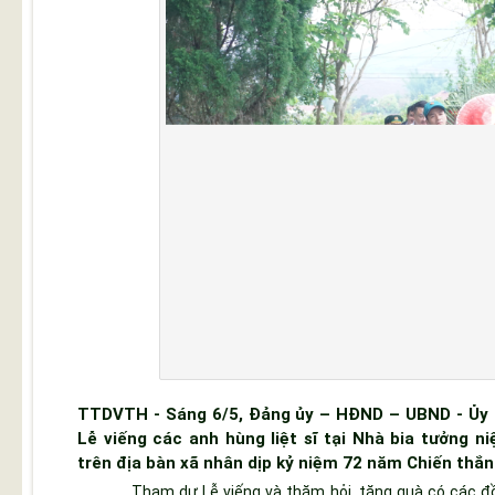
TTDVTH - Sáng 6/5, Đảng ủy – HĐND – UBND - Ủy
Lễ viếng các anh hùng liệt sĩ tại Nhà bia tưởng n
trên địa bàn xã nhân dịp kỷ niệm 72 năm Chiến thắn
Tham dự Lễ viếng và thăm hỏi, tặng quà có các đồng