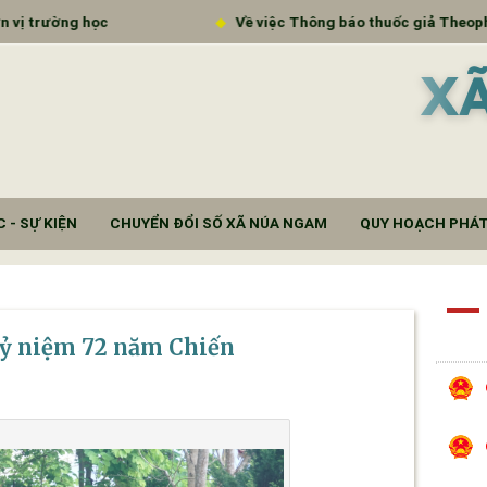
Về việc Thông báo thuốc giả Theophyllin extended -
X
 - SỰ KIỆN
CHUYỂN ĐỔI SỐ XÃ NÚA NGAM
QUY HOẠCH PHÁT
kỷ niệm 72 năm Chiến