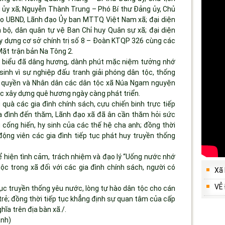
ủy xã; Nguyễn Thành Trung – Phó Bí thư Đảng ủy, Chủ
ạo UBND, Lãnh đạo Ủy ban MTTQ Việt Nam xã; đại diện
 bộ, dân quân tự vệ Ban Chỉ huy Quân sự xã; đại diện
 dựng cơ sở chính trị số 8 – Đoàn KTQP 326 cùng các
Mặt trận bản Na Tông 2.
ại biểu đã dâng hương, dành phút mặc niệm tưởng nhớ
sinh vì sự nghiệp đấu tranh giải phóng dân tộc, thống
ính quyền và Nhân dân các dân tộc xã Núa Ngam nguyện
ực xây dựng quê hương ngày càng phát triển.
quà các gia đình chính sách, cựu chiến binh trực tiếp
a đình đến thăm, Lãnh đạo xã đã ân cần thăm hỏi sức
g cống hiến, hy sinh của các thế hệ cha anh; đồng thời
động viên các gia đình tiếp tục phát huy truyền thống
 hiện tình cảm, trách nhiệm và đạo lý “Uống nước nhớ
c trong xã đối với các gia đình chính sách, người có
Xã
VẺ
dục truyền thống yêu nước, lòng tự hào dân tộc cho cán
 trẻ; đồng thời tiếp tục khẳng định sự quan tâm của cấp
ĩa trên địa bàn xã./.
ảnh)