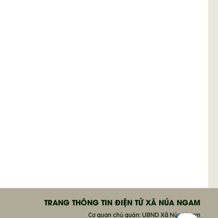
TRANG THÔNG TIN ĐIỆN TỬ XÃ NÚA NGAM
Cơ quan chủ quản: UBND Xã Núa Ngam