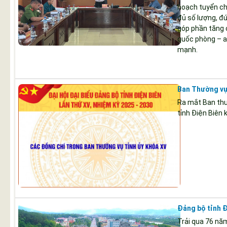
hoạch tuyển ch
đủ số lượng, đ
góp phần tăng 
quốc phòng – a
mạnh.
Ban Thường vụ 
Ra mắt Ban thư
tỉnh Điện Biên 
Đảng bộ tỉnh Đ
Trải qua 76 nă