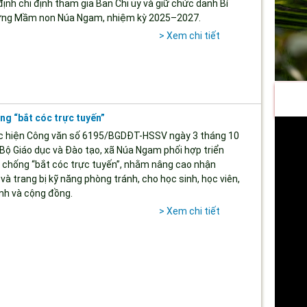
ịnh chỉ định tham gia Ban Chi ủy và giữ chức danh Bí
ường Mầm non Núa Ngam, nhiệm kỳ 2025–2027.
> Xem chi tiết
ng “bắt cóc trực tuyến”
 hiện Công văn số 6195/BGDĐT-HSSV ngày 3 tháng 10
Bộ Giáo dục và Đào tạo, xã Núa Ngam phối hợp triển
h chống “bắt cóc trực tuyến”, nhằm nâng cao nhận
và trang bị kỹ năng phòng tránh, cho học sinh, học viên,
đình và cộng đồng.
> Xem chi tiết