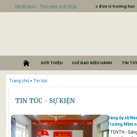
g đưa báo ngành tới các đơn vị trường học
Về việc 
08:00 phút - Thứ năm, 6-8-2026
GIỚI THIỆU
CHỈ ĐẠO ĐIỀU HÀNH
TIN TỨC
Trang chủ
>
Tin tức
TIN TỨC - SỰ KIỆN
Đảng ủy xã Núa
Trường Mầm n
TTDVTH - Sáng 