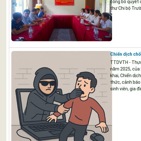
công bố quyết đ
thư Chi bộ Tr
Chiến dịch chố
TTDVTH - Thực
năm 2025, của 
khai, Chiến dịc
thức, cảnh báo 
sinh viên, gia 