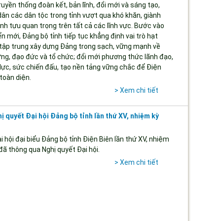
ruyền thống đoàn kết, bản lĩnh, đổi mới và sáng tạo,
ân các dân tộc trong tỉnh vượt qua khó khăn, giành
h tựu quan trọng trên tất cả các lĩnh vực. Bước vào
ển mới, Đảng bộ tỉnh tiếp tục khẳng định vai trò hạt
 tập trung xây dựng Đảng trong sạch, vững mạnh về
ưởng, đạo đức và tổ chức; đổi mới phương thức lãnh đạo,
lực, sức chiến đấu, tạo nền tảng vững chắc để Điện
 toàn diện.
> Xem chi tiết
 quyết Đại hội Đảng bộ tỉnh lần thứ XV, nhiệm kỳ
i hội đại biểu Đảng bộ tỉnh Điện Biên lần thứ XV, nhiệm
đã thông qua Nghị quyết Đại hội.
> Xem chi tiết