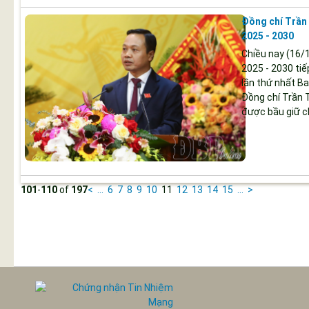
Đồng chí Trần 
2025 - 2030
Chiều nay (16/1
2025 - 2030 tiế
lần thứ nhất B
Đồng chí Trần T
được bầu giữ ch
101
-
110
of
197
<
...
6
7
8
9
10
11
12
13
14
15
...
>