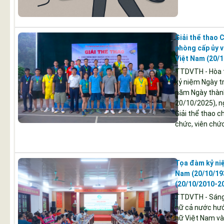
Giải thể thao
phòng cấp ủy v
Việt Nam (20/1
TTDVTH - Hòa t
kỷ niệm Ngày t
năm Ngày thành
20/10/2025), n
Giải thể thao 
chức, viên chức
Tọa đàm kỷ niệ
Nam (20/10/19
(20/10/2010-2
TTDVTH - Sáng 
nữ cả nước hướ
nữ Việt Nam và