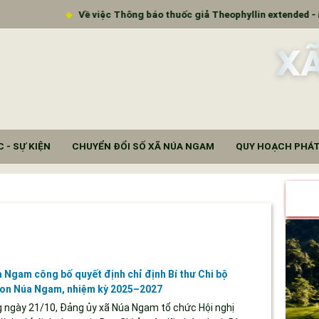
Thông báo thuốc giả Theophyllin extended - release tablet (Theophyl
X
 - SỰ KIỆN
CHUYỂN ĐỔI SỐ XÃ NÚA NGAM
QUY HOẠCH PHÁT
 Ngam công bố quyết định chỉ định Bí thư Chi bộ
on Núa Ngam, nhiệm kỳ 2025–2027
ngày 21/10, Đảng ủy xã Núa Ngam tổ chức Hội nghị