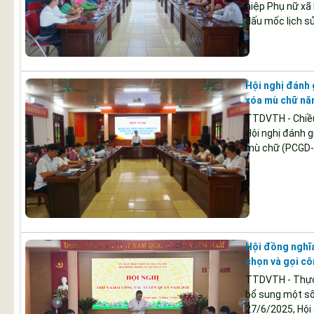
hiệp Phụ nữ xã
dấu mốc lịch sử
Hội nghị đánh 
xóa mù chữ nă
TTDVTH - Chiều
Hội nghị đánh g
mù chữ (PCGD-
Hội đồng nghĩ
chọn và gọi c
TTDVTH - Thực 
bổ sung một số
27/6/2025, Hội