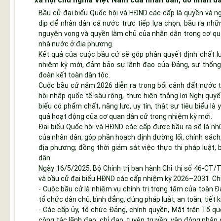
Bầu cử đại biểu Quốc hội và HĐND các cấp là quyền và ng
dịp để nhân dân cả nước trực tiếp lựa chọn, bầu ra nhữn
nguyện vọng và quyền làm chủ của nhân dân trong cơ qu
nhà nước ở địa phương.
Kết quả của cuộc bầu cử sẽ góp phần quyết định chất 
nhiệm kỳ mới, đảm bảo sự lãnh đạo của Đảng, sự thống n
đoàn kết toàn dân tộc.
Cuộc bầu cử năm 2026 diễn ra trong bối cảnh đất nước t
hội nhập quốc tế sâu rộng, thực hiện thắng lợi Nghị quy
biểu có phẩm chất, năng lực, uy tín, thật sự tiêu biểu l
quả hoạt động của cơ quan dân cử trong nhiệm kỳ mới.
Đại biểu Quốc hội và HĐND các cấp được bầu ra sẽ là nhữ
của nhân dân, góp phần hoạch định đường lối, chính sách
địa phương; đồng thời giám sát việc thực thi pháp luật, 
dân.
Ngày 16/5/2025, Bộ Chính trị ban hành Chỉ thị số 46-CT/
và bầu cử đại biểu HĐND các cấp nhiệm kỳ 2026–2031. Chỉ
- Cuộc bầu cử là nhiệm vụ chính trị trọng tâm của toàn 
tổ chức dân chủ, bình đẳng, đúng pháp luật, an toàn, tiết 
- Các cấp ủy, tổ chức Đảng, chính quyền, Mặt trận Tổ qu
công tác lãnh đạo, chỉ đạo, tuyên truyền, vận động nhân 