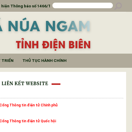
Thông báo số 1466/TB-SKHCN
THÔNG BÁO Lịch tiếp c
Ã NÚA NGAM
TỈNH ĐIỆN BIÊN
 TRIỂN
THỦ TỤC HÀNH CHÍNH
LIÊN KẾT WEBSITE
Cổng Thông tin điện tử Chính phủ
Cổng Thông tin điện tử Quốc hội