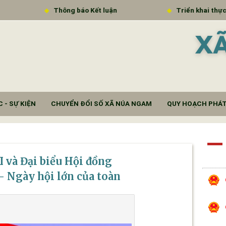
Thông báo Kết luận
Triển khai thực hiện 
X
 - SỰ KIỆN
CHUYỂN ĐỔI SỐ XÃ NÚA NGAM
QUY HOẠCH PHÁT
I và Đại biểu Hội đồng
– Ngày hội lớn của toàn