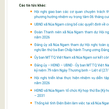
Các tin tức khác:
Hội nghị giao ban các cơ quan chuyên trách 
phương hướng nhiệm vụ trọng tâm 06 tháng cu
UBND xã Núa Ngam công bố các quyết định về côn
Đoàn Thanh niên xã Núa Ngam tham dự Hội nghị
năm 2026
Đảng ủy xã Núa Ngam tham dự Hội nghị toàn quố
nghị lần thứ ba Ban Chấp hành Trung ương Đảng
Ủy ban MTTQ Việt Nam xã Núa Ngam sơ kết côn
Đảng ủy – HĐND – UBND - Ủy ban MTTQ Việt Na
kỷ niệm 79 năm Ngày Thương binh – Liệt sĩ (27
Hội nghị triển khai thực hiện nhiệm vụ diễn t
năm 2026
HĐND xã Núa Ngam tổ chức Kỳ họp thứ Ba (Kỳ họ
– 2031
Thống kê tỉnh Điện Biên làm việc tại xã Núa Ng