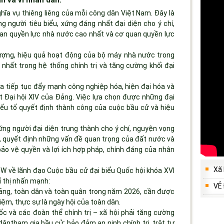
hĩa vụ thiêng liêng của mỗi công dân Việt Nam. Đây là
g người tiêu biểu, xứng đáng nhất đại diện cho ý chí,
an quyền lực nhà nước cao nhất và cơ quan quyền lực
lượng, hiệu quả hoạt động của bộ máy nhà nước trong
hất trong hệ thống chính trị và tăng cường khối đại
a tiếp tục đẩy mạnh công nghiệp hóa, hiện đại hóa và
ết Đại hội XIV của Đảng. Việc lựa chọn được những đại
à yếu tố quyết định thành công của cuộc bầu cử và hiệu
ng người đại diện trung thành cho ý chí, nguyện vọng
, quyết định những vấn đề quan trọng của đất nước và
bảo vệ quyền và lợi ích hợp pháp, chính đáng của nhân
Xã
TW về lãnh đạo Cuộc bầu cử đại biểu Quốc hội khóa XVI
 thị nhấn mạnh:
VẺ
Đảng, toàn dân và toàn quân trong năm 2026, cần được
kiệm, thực sự là ngày hội của toàn dân.
ốc và các đoàn thể chính trị – xã hội phải tăng cường
dântham gia bầu cử; bảo đảm an ninh chính trị, trật tự