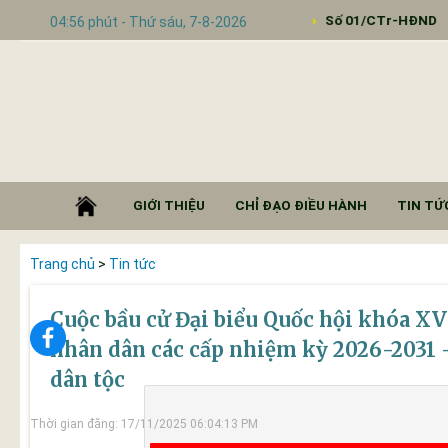
ác Tuần 39 của LĐ UBND
Số 01/CTr-HĐND
04:56 phút - Thứ sáu, 7-8-2026
GIỚI THIỆU
CHỈ ĐẠO ĐIỀU HÀNH
TIN TỨC
Trang chủ
>
Tin tức
Cuộc bầu cử Đại biểu Quốc hội khóa XV
nhân dân các cấp nhiệm kỳ 2026-2031 
dân tộc
Thời gian đăng: 17/11/2025 06:04:13 PM