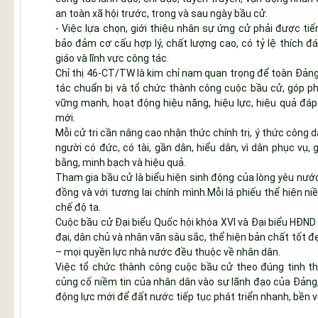
an toàn xã hội trước, trong và sau ngày bầu cử.
- Việc lựa chọn, giới thiệu nhân sự ứng cử phải được tiế
bảo đảm cơ cấu hợp lý, chất lượng cao, có tỷ lệ thích đán
giáo và lĩnh vực công tác.
Chỉ thị 46-CT/TW là kim chỉ nam quan trọng để toàn Đảng
tác chuẩn bị và tổ chức thành công cuộc bầu cử, góp 
vững mạnh, hoạt động hiệu năng, hiệu lực, hiệu quả đáp
mới.
Mỗi cử tri cần nâng cao nhận thức chính trị, ý thức công d
người có đức, có tài, gần dân, hiểu dân, vì dân phục vụ
bằng, minh bạch và hiệu quả.
Tham gia bầu cử là biểu hiện sinh động của lòng yêu nước
đồng và với tương lai chính mình.Mỗi lá phiếu thể hiện n
chế độ ta.
Cuộc bầu cử Đại biểu Quốc hội khóa XVI và Đại biểu HĐND 
đại, dân chủ và nhân văn sâu sắc, thể hiện bản chất tốt 
– mọi quyền lực nhà nước đều thuộc về nhân dân.
Việc tổ chức thành công cuộc bầu cử theo đúng tinh th
củng cố niềm tin của nhân dân vào sự lãnh đạo của Đảng
động lực mới để đất nước tiếp tục phát triển nhanh, bền vữ