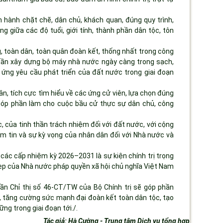
n hành chặt chẽ, dân chủ, khách quan, đúng quy trình,
g giữa các độ tuổi, giới tính, thành phần dân tộc, tôn
, toàn dân, toàn quân đoàn kết, thống nhất trong công
phần xây dựng bộ máy nhà nước ngày càng trong sạch,
 ứng yêu cầu phát triển của đất nước trong giai đoạn
ân, tích cực tìm hiểu về các ứng cử viên, lựa chọn đúng
, góp phần làm cho cuộc bầu cử thực sự dân chủ, công
, của tinh thần trách nhiệm đối với đất nước, với cộng
iềm tin và sự kỳ vọng của nhân dân đối với Nhà nước và
các cấp nhiệm kỳ 2026–2031 là sự kiện chính trị trọng
đẹp của Nhà nước pháp quyền xã hội chủ nghĩa Việt Nam
ần Chỉ thị số 46-CT/TW của Bộ Chính trị sẽ góp phần
, tăng cường sức mạnh đại đoàn kết toàn dân tộc, tạo
ng trong giai đoạn tới./.
Tác giả: Hà Cường - Trung tâm Dịch vụ tổng hợp