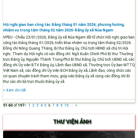
Hội nghị giao ban công tác Đảng tháng 01 năm 2026; phương hướng,
nhiệm vụ trọng tâm tháng 02 năm 2026-Đảng ủy xã Núa Ngam
VPĐU - Chiều 23/01/2026, Đảng ủy xã Núa Ngam đã tổ chức Hội nghị giao ban
công tác Đảng tháng 01/2026; triển khai nhiệm vụ trọng tâm tháng 02/2026.
Đồng chí Nông Quang Thắng, Bí thư Đảng ủy, Chủ tịch HĐND xã chủ trì Hội
nghị. Tham dự Hội nghị có các đồng chí: Ngô Xuân Chinh Phó Bí thư Thường
trực Đảng ủy; Nguyễn Thành Trung-Phó Bí thư Đảng ủy, Chủ tịch UBND xã; các
đồng chí Ủy viên BTV Đảng ủy; Lãnh đạo UBND xã; Thường trực Ủy ban MTTQ
Việt Nam xã, các đồng chí Ủy viên BCH Đảng ủy xã; Lãnh đạo, công chức các
cơ quan chuyên trách tham mưu, giúp việc Đảng ủy xã cùng các đồng chí Bí
thư các chi bộ trực thuộc Đảng ủy xã.
> Xem chi tiết
51
-
60
of
197
<
1
2
3
4
5
6
7
8
9
10
...
>
THƯ VIỆN ẢNH