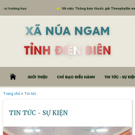
c
Về việc Thông báo thuốc giả Theophyllin extended - releas
XÃ NÚA NGAM
TỈNH ĐIỆN BIÊN
GIỚI THIỆU
CHỈ ĐẠO ĐIỀU HÀNH
TIN TỨC - SỰ KIỆ
Trang chủ
>
Tin tức
TIN TỨC - SỰ KIỆN