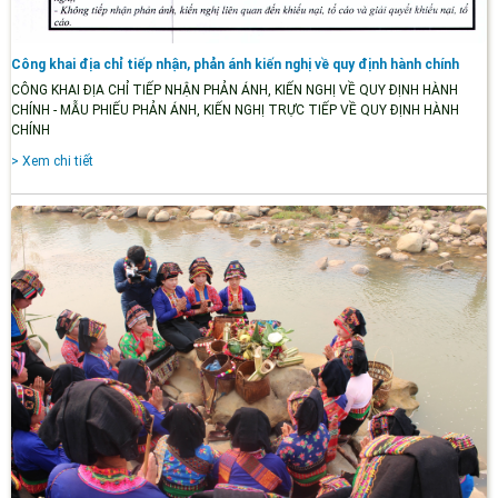
Công khai địa chỉ tiếp nhận, phản ánh kiến nghị về quy định hành chính
CÔNG KHAI ĐỊA CHỈ TIẾP NHẬN PHẢN ÁNH, KIẾN NGHỊ VỀ QUY ĐỊNH HÀNH
CHÍNH - MẪU PHIẾU PHẢN ÁNH, KIẾN NGHỊ TRỰC TIẾP VỀ QUY ĐỊNH HÀNH
CHÍNH
> Xem chi tiết