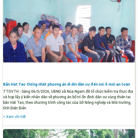
Bản Hát Tao thống nhất phương án di dời dân cư đến nơi ở mới an toàn
TTDVTH - Sáng 06/5/2026, UBND xã Núa Ngam đã tổ chức kiểm tra thực địa
và họp lấy ý kiến nhân dân về phương án bố trí ổn định dân cư vùng thiên tai
bản Hát Tao, theo chương trình công tác của Sở Nông nghiệp và Môi trường,
tỉnh Điện Biên.
> Xem chi tiết