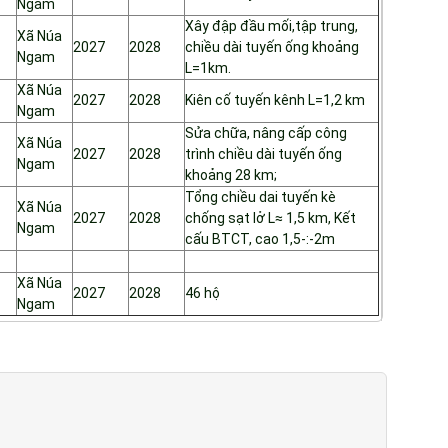
Ngam
Xây đập đầu mối,tập trung,
Xã Núa
2027
2028
chiều dài tuyến ống khoảng
Ngam
L=1km.
Xã Núa
2027
2028
Kiên cố tuyến kênh L=1,2 km
Ngam
Sửa chữa, nâng cấp công
Xã Núa
2027
2028
trình chiều dài tuyến ống
Ngam
khoảng 28 km;
Tổng chiều dai tuyến kè
Xã Núa
2027
2028
chống sạt lở L≈ 1,5 km, Kết
Ngam
cấu BTCT, cao 1,5-:-2m
Xã Núa
2027
2028
46 hộ
Ngam