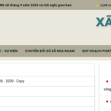
háng 9 năm 2025 và Hội nghị giao ban
Lịch công tác
X
 - SỰ KIỆN
CHUYỂN ĐỔI SỐ XÃ NÚA NGAM
QUY HOẠCH PHÁT
6 - 2030 - Copy
công