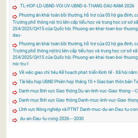
TL-HOP-LD-UBND-VOI-UV-UBND-6-THANG-DAU-NAM-2026
Phương án khái toán bồi thường, hỗ trợ của 05 hộ gia đình, 
Trường phổ thông nội trú liên cấp tiểu học và trung học cơ sở 
254/2025/QH15 của Quốc hội. Phuong-an-khai-toan-boi-thuong-
dau-
Phương án khái toán bồi thường, hỗ trợ của 02 hộ gia đình, 
Trường phổ thông nộitrú liên cấp tiểu học và trung học cơ sở x
254/2025/QH15 của Quốc hội. Phuong-an-khai-toan-boi-thuong
noi-tru-l
Về việc giao chỉ tiêu Kế hoạch phát triển Kinh tế - Xã hội năm
Tài liệu họp UBND Phiên họp tháng 10 + Giao ban thôn bản 
Danh mục lĩnh vực Giao thông Du-an-linh-vuc-Giao-thong---
Danh mục lĩnh vực Giao thông Danh-muc-linh-vuc-Giao-thon
Lĩnh vực Nông nghiệp và PTNT Danh-muc-du-an-Dau-tu-con
du-an-Dau-tu-cong-2026---2030
1
-
10
of
23
<
1
2
3
>