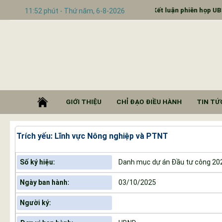
 Ngam, tỉnh Điện Biên
Kết luận phiên họp UBND xã t
11:52 phút - Thứ năm, 6-8-2026
GIỚI THIỆU
CHỈ ĐẠO ĐIỀU HÀNH
TIN TỨC
Trích yếu: Lĩnh vực Nông nghiệp và PTNT
Số ký hiệu:
Danh mục dự án Đầu tư công 202
Ngày ban hành:
03/10/2025
Người ký: