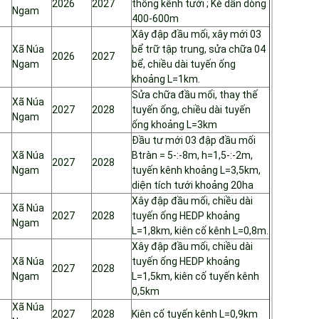
2026
2027
thống kênh tưới ; Kè dẫn dòng
Ngam
400-600m
Xây đập đầu mối, xây mới 03
Xã Núa
bể trữ tập trung, sửa chữa 04
2026
2027
Ngam
bể, chiều dài tuyến ống
khoảng L=1km.
Sửa chữa đầu mối, thay thế
Xã Núa
2027
2028
tuyến ống, chiều dài tuyến
Ngam
ống khoảng L=3km
Đầu tư mới 03 đập đầu mối
Xã Núa
Btràn = 5-:-8m, h=1,5-:-2m,
2027
2028
Ngam
tuyến kênh khoảng L=3,5km,
diện tích tưới khoảng 20ha
Xây đập đầu mối, chiều dài
Xã Núa
2027
2028
tuyến ống HEDP khoảng
Ngam
L=1,8km, kiên cố kênh L=0,8m.
Xây đập đầu mối, chiều dài
Xã Núa
tuyến ống HEDP khoảng
2027
2028
Ngam
L=1,5km, kiên cố tuyến kênh
0,5km
Xã Núa
2027
2028
Kiên cố tuyến kênh L=0,9km