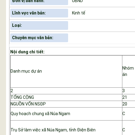
Đơn vị ban hành:
UBND
Lĩnh vực văn bản:
Kinh tế
Loại:
Chuyên mục văn bản:
Nội dung chi tiết:
Nhóm 
Danh mục dự án
án
2
3
TỔNG CỘNG
21
NGUỒN VỐN NSĐP
20
Quy hoạch chung xã Núa Ngam
C
Trụ Sở làm việc xã Núa Ngam, tỉnh Điện Biên
C