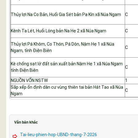
Thủy lợi Na Co Bản, Huổi Gia Sét bản Pa Kín xã Núa Ngam
C
Kênh Ta Lét, Huổi Lóng bản Na Hẹ 2 xã Núa Ngam
C
Thủy lợi Pá Khôm, Co Thón, Pá Dôn, Nậm Hẹ 1 xã Núa
C
Ngam, tỉnh Điện Biên
Kè chống sạt lở đất sản xuất bản Nậm Hẹ 1 xã Núa Ngam
C
tỉnh Điện Biên
NGUỒN VỐN NSTW
1
Sắp xếp ổn định dân cư vùng thiên tai bản Hát Tao xã Núa
C
Ngam
Văn bản khác
Tai-lieu-phien-hop-UBND-thang-7-2026