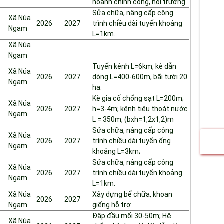
hoành chính công, hội trường.
Sửa chữa, nâng cấp công
Xã Núa
2026
2027
trình chiều dài tuyến khoảng
Ngam
L=1km.
Xã Núa
Ngam
Tuyến kênh L=6km, kè dẫn
Xã Núa
2026
2027
dòng L=400-600m, bãi tưới 20
Ngam
ha.
Kè gia cố chống sạt L=200m;
Xã Núa
2026
2027
h=3-4m; kênh tiêu thoát nước
Ngam
L = 350m, (bxh=1,2x1,2)m
Sửa chữa, nâng cấp công
Xã Núa
2026
2027
trình chiều dài tuyến ống
Ngam
khoảng L=3km;
Sửa chữa, nâng cấp công
Xã Núa
2026
2027
trình chiều dài tuyến khoảng
Ngam
L=1km.
Xã Núa
Xây dựng bể chữa, khoan
2026
2027
Ngam
giếng hỗ trợ
Đập đầu mối 30-50m; Hệ
Xã Núa