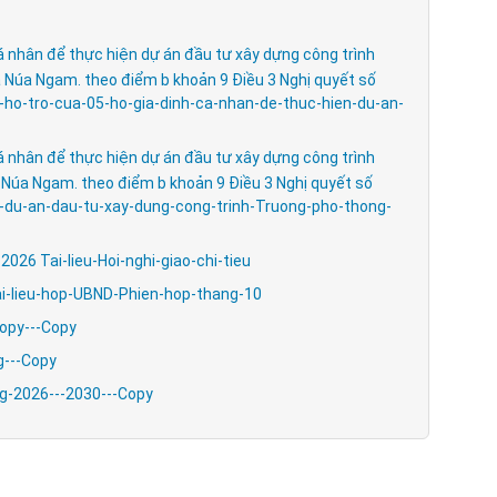
cá nhân để thực hiện dự án đầu tư xây dựng công trình
xã Núa Ngam. theo điểm b khoản 9 Điều 3 Nghị quyết số
ho-tro-cua-05-ho-gia-dinh-ca-nhan-de-thuc-hien-du-an-
cá nhân để thực hiện dự án đầu tư xây dựng công trình
ã Núa Ngam. theo điểm b khoản 9 Điều 3 Nghị quyết số
-du-an-dau-tu-xay-dung-cong-trinh-Truong-pho-thong-
 2026 Tai-lieu-Hoi-nghi-giao-chi-tieu
Tai-lieu-hop-UBND-Phien-hop-thang-10
Copy---Copy
g---Copy
g-2026---2030---Copy