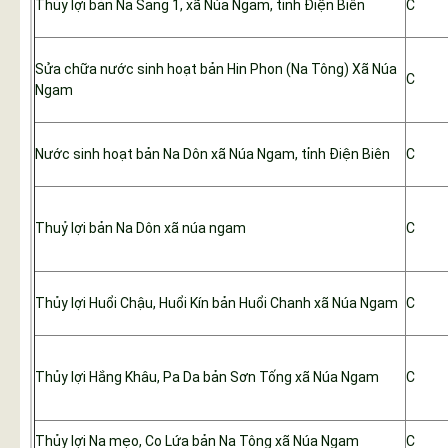
Thủy lợi bản Na Sang 1, xã Núa Ngam, tỉnh Điện Biên
C
Sửa chữa nước sinh hoạt bản Hin Phon (Na Tông) Xã Núa
C
Ngam
Nước sinh hoạt bản Na Dôn xã Núa Ngam, tỉnh Điện Biên
C
Thuỷ lợi bản Na Dôn xã núa ngam
C
Thủy lợi Huổi Chậu, Huổi Kín bản Huổi Chanh xã Núa Ngam
C
Thủy lợi Hắng Khâu, Pa Da bản Sơn Tống xã Núa Ngam
C
Thủy lợi Na mẹo, Co Lứa bản Na Tông xã Núa Ngam
C