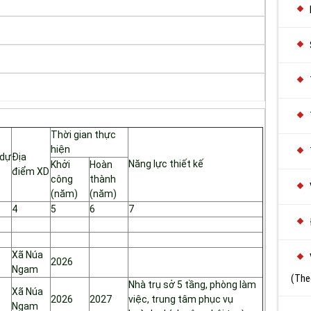
Thời gian thực
hiện
dự
Địa
Năng lực thiết kế
Khởi
Hoàn
điểm XD
công
thành
(năm)
(năm)
4
5
6
7
Xã Núa
2026
Ngam
(The
Nhà trụ sở 5 tầng, phòng làm
Xã Núa
2026
2027
việc, trung tâm phục vụ
Ngam