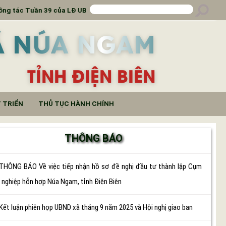
 Tuần 39 của LĐ UBND
Số 01/CTr-HĐND
Ã NÚA NGAM
TỈNH ĐIỆN BIÊN
 TRIỂN
THỦ TỤC HÀNH CHÍNH
THÔNG BÁO
THÔNG BÁO Về việc tiếp nhận hồ sơ đề nghị đầu tư thành lập Cụm
 nghiệp hỗn hợp Núa Ngam, tỉnh Điện Biên
Kết luận phiên họp UBND xã tháng 9 năm 2025 và Hội nghị giao ban