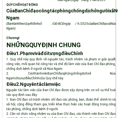
Núa Ngam,ngày
tháng
9
năm
2
025
QUYCHẾHOẠT
ĐỘNG
CủaBanChỉđạocôngtácphòngchốngdịchởngườixãN
Ngam
(Ban
hành
theo
Quyết
định
số:
/QĐ-BCĐ
ngày
/
9
/2025
của
Ban
Chỉ
đạo
xã
Núa
Ngam)
Chương
I
NHỮNGQUYĐỊNH
CHUNG
Điều1.Phạmvivàđốitượngđiều
Chỉnh
1.
Quy chế này quy định về nguyên tắc, trách nhiệm và phạm vi giải quyết
công việc, mối quan hệ công tác và chế độ làm việc của Ban Chỉ đạo phòng,
chống dịch bệnh ở người
xã Núa Ngam
.
2.
Các
thành
viên
Ban
Chỉ
đạo
phòng
chống
dịch
xã
Núa
Ngam
chịu
sự
điều
Chỉnh
của
Quy chế này.
Điều2.Nguyêntắclàm
việc
Nguyên tắc làm việc của Ban Chỉ đạo được xây dựng trên cơ sở cụ thể hoá
các quy định sau đây:
1.
Ban Chỉ đạo có trách nhiệm
c
hỉ đạo các
phòng, ban,
đoàn thể chính trị và
xã hội, cộng đồng tham gia, triển khai thực hiện các hoạt động trong công
tác phòng, chống dịch bệnh ở người.
2.
Căn cứ chức năng nhiệm vụ của B
an Chỉ đạo
, các thành viên Ban Chỉ đạo