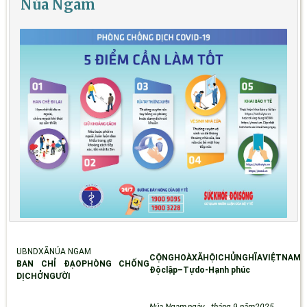
Núa Ngam
UBNDXÃNÚA NGAM
CỘNGHOÀXÃHỘICHỦNGHĨAVIỆT
NAM
B
AN CHỈ ĐẠO
P
HÒNG CHỐNG
Độclập–Tựdo-Hạnh
phúc
DỊCH
Ở
NGƯỜI