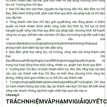
có trách nhiệm báo cáo kết quả thực hiện và xây dựng chương trình công
tác với Trưởng Ban Chỉ đạo.
3.
Ban Chỉ đạo làm việc theo nguyên tắc tập trung dân chủ, bảo đảm sự Chỉ
đạo, điều hành thống nhất, phải tuân theo quy định của pháp luật và Chỉ đạo
của cấp trên.
4.
Từng thành viên Ban Chỉ đạo giải quyếtcông việc đúng phạm vi thẩm
quyền và trách nhiệm được phân công; tuân thủ trình tự, thủ tục và thời
hạngiải quyết công việc theo quy định của pháp luật, chương trình, kế hoạch
công tác và quy chế làm việc của Ban Chỉ đạo, trừ trường hợp đột xuất hoặc
có yêu cầu của
cơquancấptrênphụcvụcôngtácphòngchốngdịchnhanhchóngcóhiệuquả,
phòng tránh dịch bệnh lây lan trên diện rộng.
5.
Bảo đảm phát huy năng lực, sở trường, công việc của từng thành viên
Ban Chỉ
đạo,đềcaosựphốihợpcôngtác,traođổithôngtintronggiảiquyếtcôngviệc và
trong mọi hoạt động theo chức năng, nhiệm vụ, quyền hạn được quy định.
6.
Trưởng Ban Chỉ đạo có trách nhiệm kiểm tra, đôn đốc, tổng hợp các báo
cáo của các thành viên Ban Chỉ đạo và triển khai chương trình công tác
phòng, chống dịch giao nhiệm vụ cụ thể cho các thành viên.
7.
Trongtrườnghợpđặcbiệthoặckhicódịchxảyrađộtxuất
Trưởng
Ban Chỉ đạo
có trách nhiệm thông báo triệu tập các thành viên Ban Chỉ đạo để triển khai
công việc nhanh chóng, kịp thời ngăn chặn hậu quả xấu xảy ra.
Chương
II
TRÁCHNHIỆMVÀPHẠMVIGIẢIQUYẾT