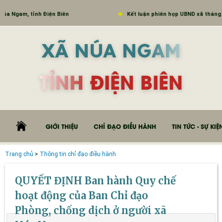
Ngam, tỉnh Điện Biên
Kết luận phiên họp UBND xã tháng 9 nă
XÃ NÚA NGAM
TỈNH ĐIỆN BIÊN
GIỚI THIỆU
CHỈ ĐẠO ĐIỀU HÀNH
TIN TỨC - SỰ KIỆ
Trang chủ
>
Thông tin chỉ đạo điều hành
QUYẾT ĐỊNH Ban hành Quy chế
hoạt động của Ban Chỉ đạo
Phòng, chống dịch ở người xã