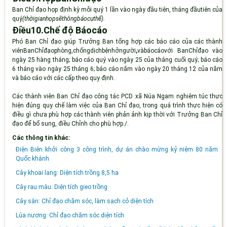
Ban Chỉ đạo họp định kỳ mỗi quý 1 lần vào ngày đầu tiên, tháng đầutiên của
quý
(thờigianhọpsẽthôngbáocụthể
).
Điều10.
Chế độ
Báo
cáo
Phó Ban Chỉ đạo giúp Trưởng Ban tổng hợp các báo cáo của các thành
viênBanChỉđạophòng,chốngdịchbệnhởngười
,
vàbáocáovới BanChỉđạo vào
ngày 25 hàng tháng
;
báo cáo quý vào ngày 25 của tháng cuối quý
;
báo cáo
6 tháng vào ngày 25 tháng 6
;
báo cáo năm vào ngày 20 tháng 12 của năm
và báo cáo với các cấp theo quy định.
Các thành viên Ban Chỉ đạo công tác PCD xã Núa Ngam nghiêm túc thực
hiện đúng quy chế làm việc của Ban Chỉ đạo, trong quá trình thực hiện có
điều gì chưa phù hợp các thành viên phản ảnh kịp thời với Trưởng Ban Chỉ
đạo để bổ sung, điều Chỉnh cho phù hợp./.
Các thông tin khác:
Điện Biên khởi công 3 công trình, dự án chào mừng kỷ niệm 80 năm
Quốc khánh
Cây khoai lang: Diện tích trồng 8,5 ha
Cây rau màu: Diện tích gieo trồng
Cây sắn: Chỉ đạo chăm sóc, làm sạch cỏ diện tích
Lúa nương: Chỉ đạo chăm sóc diện tích