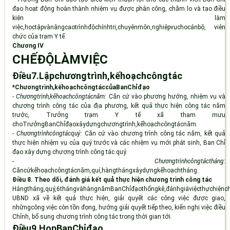
đạo hoạt động hoàn thành nhiệm vụ được phân công, chăm lo và tạo điều
kiện làm
việc,họctậpvànângcaotrìnhđộchínhtrị,chuyênmôn,nghiệpvụchocánbộ, viên
chức của trạm Y tế.
Chương
IV
CHẾĐỘLÀM
VIỆC
Điều7.Lậpchươngtrình,kếhoạchcông
tác
*Chươngtrình,kếhoạchcôngtáccủaBanChỉ
đạo
-
Chươngtrình,kếhoạchcôngtác
năm:
Căn cứ vào phương hướng, nhiệm vụ và
chương trình công tác của địa phương, kết quả thực hiện công tác năm
trước, Trưởng trạm Y tế xã tham mưu
choTrưởngBanChỉđạoxâydựngchươngtrình,kếhoạchcôngtácnăm.
-
Chươngtrìnhcôngtác
quý:
Căn cứ vào chương trình công tác năm, kết quả
thực hiện nhiệm vụ của quý trước và các nhiệm vụ mới phát sinh,
Ban Chỉ
đạo
xây dựng chương trình công tác quý.
-
Chươngtrìnhcôngtác
tháng:
Căn
cứ
kế
hoạch
công
tác
năm,
quí,
hàng
tháng
xây
dựng
kế
hoạch
tháng.
Điều 8. Theo dõi, đánh giá kết quả thực hiện chương trình công tác
Hằngtháng,quý,6thángvàhàngnămBanChỉđạothốngkê,đánh
giá
việcthựchiện
UBND xã về kết quả thực hiện, giải quyết các công việc được giao,
nhữngcông việc còn tồn đọng, hướng giải quyết tiếp theo, kiến nghị việc điều
Chỉnh, bổ sung chương trình công tác trong thời gian tới.
Điều9.HọpBanChỉ
đạo