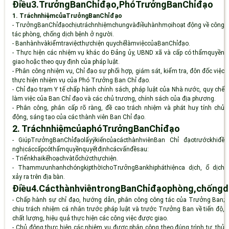
Điều3.TrưởngBanChỉđạo,PhóTrưởngBanChỉ
đạo
1.
TráchnhiệmcủaTrưởngBanChỉ
đạo
-
TrưởngBanChỉđạochịutráchnhiệmchungvàđiềuhànhmọihoạt động về công
tác phòng, chống dịch bệnh ở người.
-
Banhànhvàkiểmtraviệcthựchiện quychếlàmviệccủaBanChỉ
đạo.
-
Thực hiện các nhiệm vụ khác do Đảng ủy, UBND xã và cấp có thẩmquyền
giao hoặc theo quy định của pháp luật.
-
Phân công nhiệm vụ, Chỉ đạo sự phối hợp, giám sát, kiểm tra, đôn đốc việc
thực hiện nhiệm vụ của Phó Trưởng Ban Chỉ đạo.
-
Chỉ đạo trạm Y tế chấp hành chính sách, pháp luật của Nhà nước, quy chế
làm việc của Ban Chỉ đạo và các chủ trương, chính sách của địa phương.
-
Phân công, phân cấp rõ ràng, đề cao trách nhiệm và phát huy tính chủ
động, sáng tạo của các thành viên Ban Chỉ đạo.
2.
Trách
nhiệm
của
phó
Trưởng
Ban
Chỉ
đạo
-
GiúpTrưởngBanChỉđạolấyýkiếncủacácthànhviênBan Chỉ đạotrướckhiđề
nghịcáccấpcóthẩmquyềnquyếtđịnhcácvấnđềsau:
-
Triểnkhaikếhoạchvàtổchứcthực
hiện.
-
ThammưunhanhchóngkịpthờichoTrưởngBankhipháthiệnca dịch, ổ dịch
xảy ra trên địa bàn.
Điều
4.
Các
thành
viên
trong
Ban
Chỉ
đạo
phòng,
chống
d
-
Chấp hành sự
c
hỉ đạo, hướng dẫn, phân công công tác của Trưởng Ban;
chịu trách nhiệm cá nhân trước pháp luật và trước Trưởng Ban về tiến độ,
chất lượng, hiệu quả thực hiện các công việc được giao.
-
Chủ động thực hiện các nhiệm vụ được phân công theo đúng trình tự, thủ