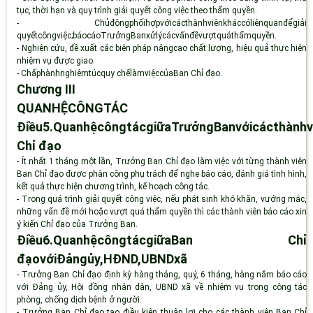
tục, thời hạn và quy trình giải quyết công việc theo thẩm quyền.
-
Chủđộngphốihợpvớicácthànhviênkháccóliênquanđểgiải
quyết
công
việc;
báo
cáo
Trưởng
Ban
xử
lý
các
vấn
đề
vượt
quá
thẩm
quyền.
-
Nghiên cứu, đề xuất các biện pháp nângcao chất lượng, hiệu quả thực hiện
nhiệm vụ được giao.
-
Chấphànhnghiêmtúcquy chếlàmviệccủaBan Chỉ đạo
.
Chương III
QUANHỆCÔNGTÁC
Điều5.QuanhệcôngtácgiữaTrưởngBanvớicácthànhv
Chỉ đạo
-
Ít nhất 1 tháng một lần, Trưởng Ban Chỉ đạo làm việc với từng thành viên
Ban Chỉ đạo được phân công phụ trách để nghe báo cáo, đánh giá tình hình,
kết quả thực hiện chương trình, kế hoạch công tác.
-
Trong quá trình giải quyết công việc, nếu phát sinh khó khăn, vướng mắc,
những vấn đề mới hoặc vượt quá thẩm quyền thì các thành viên báo cáo xin
ý kiến Chỉ đạo của Trưởng Ban.
Điều6.QuanhệcôngtácgiữaBan Chỉ
đạovớiĐảngủy,HĐND,UBND
xã
-
Trưởng Ban Chỉ đạo định kỳ hàng tháng, quý, 6 tháng, hàng năm báo cáo
với Đảng ủy, Hội đồng nhân dân, UBND xã về nhiệm vụ trong công tác
phòng, chống dịch bệnh ở người.
-
Trưởng Ban Chỉ đạo tạo điều kiện thuận lợi cho các thành viên Ban Chỉ