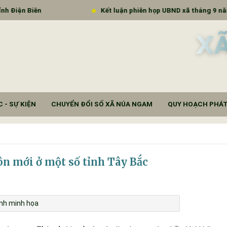
ện Biên
Kết luận phiên họp UBND xã tháng 9 năm 202
X
 - SỰ KIỆN
CHUYỂN ĐỔI SỐ XÃ NÚA NGAM
QUY HOẠCH PHÁT
n mới ở một số tỉnh Tây Bắc