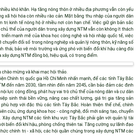
 nhiều khó khăn. Hạ tầng nông thôn ở nhiều địa phương vẫn còn yếu
ng xã hội hóa còn nhiều rào cản. Mặt bằng thu nhập của người dân
ản trị kinh tế nông hộ ở nhiều nơi còn hạn chế. Việc giữ gìn bản sắc
ò chủ thể của người dân trong xây dựng NTM vẫn còn không ít thách
t triển mạnh mẽ của khoa học công nghệ và hội nhập quốc tế, việc
 chuyển đổi số trong nông nghiệp và quản lý nông thôn, kỹ năng số
h thái, bảo vệ môi trường và ứng phó với biến đổi khí hậu càng đòi
a xây dựng NTM đồng bộ, hiệu quả, có trọng điểm.
u chào mừng và khai mạc hội thảo.
iện Chính trị quốc gia Hồ Chí Minh nhấn mạnh, để các tỉnh Tây Bắc
NTM đến năm 2030, tầm nhìn đến năm 2045, cần bảo đảm các định
nội lực cộng đồng, phát huy vai trò chủ thể của nông dân và cư dân
ệp sinh thái bền vững, nâng cao chất lượng, giá trị gia tăng sản
phù hợp với đặc thù các tỉnh Tây Bắc. Hoàn thiện thể chế, chính
ên cứu, ứng dụng khoa học - công nghệ, đổi mới sáng tạo, chuyển
. Xây dựng NTM các tỉnh khu vực Tây Bắc phải gắn với quản lý tài
ới biến đổi khí hậu, phòng chống thiên tai. Tăng cường sự lãnh đạo
chức chính trị - xã hội, các hội quần chúng trong xây dựng NTM các