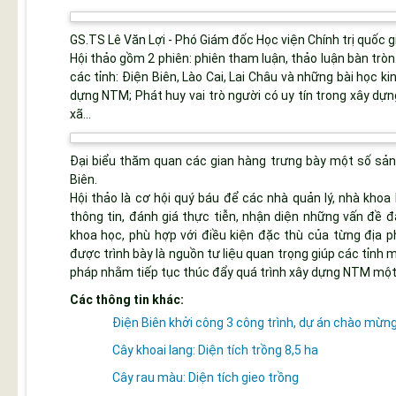
GS.TS Lê Văn Lợi - Phó Giám đốc Học viện Chính trị quốc g
Hội thảo gồm 2 phiên: phiên tham luận, thảo luận bàn trò
các tỉnh: Điện Biên, Lào Cai, Lai Châu và những bài học ki
dựng NTM; Phát huy vai trò người có uy tín trong xây dựn
xã…
Đại biểu thăm quan các gian hàng trưng bày một số sả
Biên.
Hội thảo là cơ hội quý báu để các nhà quản lý, nhà khoa
thông tin, đánh giá thực tiễn, nhận diện những vấn đề đ
khoa học, phù hợp với điều kiện đặc thù của từng địa p
được trình bày là nguồn tư liệu quan trọng giúp các tỉnh 
pháp nhằm tiếp tục thúc đẩy quá trình xây dựng NTM một c
Các thông tin khác:
Điện Biên khởi công 3 công trình, dự án chào mừ
Cây khoai lang: Diện tích trồng 8,5 ha
Cây rau màu: Diện tích gieo trồng