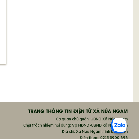
TRANG THÔNG TIN ĐIỆN TỬ XÃ NÚA NGAM
Cơ quan chủ quản: UBND Xã Núa Ngam
Chịu trách nhiệm nội dung: Vp HĐND-UBND xã Núa Ngam
Địa chỉ: Xã Núa Ngam, tỉnh Điện Biên
Điện thoại: 0215 3900 696