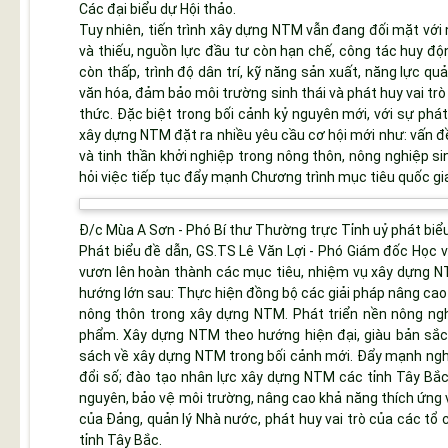
Các đại biểu dự Hội thảo.
Tuy nhiên, tiến trình xây dựng NTM vẫn đang đối mặt với
và thiếu, nguồn lực đầu tư còn hạn chế, công tác huy độ
còn thấp, trình độ dân trí, kỹ năng sản xuất, năng lực qu
văn hóa, đảm bảo môi trường sinh thái và phát huy vai tr
thức. Đặc biệt trong bối cảnh kỷ nguyên mới, với sự phá
xây dựng NTM đặt ra nhiều yêu cầu cơ hội mới như: vấn đề
và tinh thần khởi nghiệp trong nông thôn, nông nghiệp sin
hỏi việc tiếp tục đẩy mạnh Chương trình mục tiêu quốc gi
Đ/c Mùa A Sơn - Phó Bí thư Thường trực Tỉnh uỷ phát biể
Phát biểu đề dẫn, GS.TS Lê Văn Lợi - Phó Giám đốc Học v
vươn lên hoàn thành các mục tiêu, nhiệm vụ xây dựng 
hướng lớn sau: Thực hiện đồng bộ các giải pháp nâng cao 
nông thôn trong xây dựng NTM. Phát triển nền nông nghi
phẩm. Xây dựng NTM theo hướng hiện đại, giàu bản sắc 
sách về xây dựng NTM trong bối cảnh mới. Đẩy mạnh nghi
đổi số; đào tạo nhân lực xây dựng NTM các tỉnh Tây Bắc
nguyên, bảo vệ môi trường, nâng cao khả năng thích ứng v
của Đảng, quản lý Nhà nước, phát huy vai trò của các tổ 
tỉnh Tây Bắc.