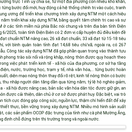
ường trực Tỉnh uỷ chia sẻ, từ một địa phương còn nhiều khó khăn,
ực từng bước đổi mới, huy động cả hệ thống chính trị vào cuộc, tranh
Trung ương để triển khai chương trình xây dựng NTM một cách hiệu
4 năm triển khai xây dựng NTM, bằng quyết tâm chính trị cao và sự
 ở các tỉnh miền núi phía Bắc nói chung và trên địa bàn tỉnh Điện
ng 6/2025, toàn tỉnh Điện Biên có 2 đơn vị cấp huyện đủ điều kiện đề
đạt chuẩn NTM nâng cao; 26 xã đạt chuẩn; 33 xã đạt từ 15-18 tiêu
hí, với bình quân toàn tỉnh đạt 14,68 tiêu chí/xã; ngoài ra, có 267
u. Công tác xây dựng NTM đã góp phần quan trọng vào thành tựu
ành phong trào sôi nổi và rộng khắp, nông thôn được quy hoạch theo
ong việc phát triển kinh tế - xã hội của địa phương; cơ sở hạ tầng
điện, nước, trường học, trạm y tế, nhà văn hóa,... từng bước hoàn
 xuất; diện mạo nông thôn thay đổi rõ rệt, kinh tế nông thôn có bước
ả, thu nhập người dân tăng dần qua từng năm; tỷ lệ hộ nghèo giảm,
hóa - xã hội được nâng cao, bản sắc văn hóa dân tộc được giữ gìn, an
n được cải thiện, dân chủ ở cơ sở được phát huy. Đặc biệt, vai trò
n tích cực đóng góp công sức, nguồn lực, thậm chí hiến đất để xây
 thiết thực, bền vững trong xây dựng NTM. Nhiều mô hình sản xuất
huật, các sản phẩm OCOP đặc trưng của tỉnh như cà phê Mường Ảng,
 định chỗ đứng trên thị trường trong và ngoài nước.