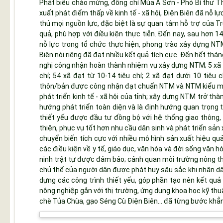
Phát biểu chào mừng, đồng chí Mùa A Sơn - Phó Bí thư Th
xuất phát điểm thấp về kinh tế - xã hội, Điện Biên đã nỗ l
thủ mọi nguồn lực, đặc biệt là sự quan tâm hỗ trợ của 
quả, phù hợp với điều kiện thực tiễn. Đến nay, sau hơn 1
nỗ lực trong tổ chức thực hiện, phong trào xây dựng NTM
Biên nói riêng đã đạt nhiều kết quả tích cực. Đến hết thá
nghị công nhận hoàn thành nhiệm vụ xây dựng NTM; 5 xã 
chí; 54 xã đạt từ 10-14 tiêu chí; 2 xã đạt dưới 10 tiêu c
thôn/bản được công nhận đạt chuẩn NTM và NTM kiểu mẫ
phát triển kinh tế - xã hội của tỉnh; xây dựng NTM trở th
hướng phát triển toàn diện và là định hướng quan trọng tr
thiết yếu được đầu tư đồng bộ với hệ thống giao thông, 
thiện, phục vụ tốt hơn nhu cầu dân sinh và phát triển sản
chuyển biến tích cực với nhiều mô hình sản xuất hiệu qu
các điều kiện về y tế, giáo dục, văn hóa và đời sống văn 
ninh trật tự được đảm bảo; cảnh quan môi trường nông thô
chủ thể của người dân được phát huy sâu sắc khi nhân dâ
dựng các công trình thiết yếu, góp phần tạo nên kết quả
nông nghiệp gắn với thị trường, ứng dụng khoa học kỹ t
chè Tủa Chùa, gạo Séng Cù Điện Biên… đã từng bước khẳng