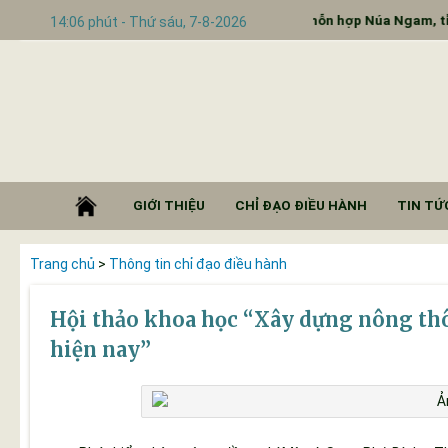
ề nghị đầu tư thành lập Cụm công nghiệp hỗn hợp Núa Ngam, tỉnh Đi
14:06 phút - Thứ sáu, 7-8-2026
GIỚI THIỆU
CHỈ ĐẠO ĐIỀU HÀNH
TIN TỨC
Trang chủ
>
Thông tin chỉ đạo điều hành
Hội thảo khoa học “Xây dựng nông thô
hiện nay”