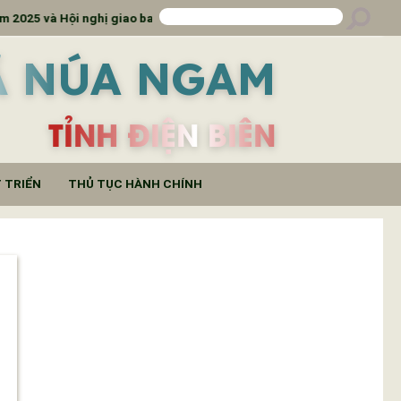
5 và Hội nghị giao ban
Lịch công tác Tuần 39 của 
Ã NÚA NGAM
TỈNH ĐIỆN BIÊN
 TRIỂN
THỦ TỤC HÀNH CHÍNH