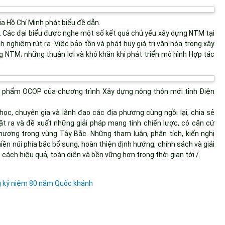
ia Hồ Chí Minh phát biểu đề dẫn.
n. Các đại biểu được nghe một số kết quả chủ yếu xây dựng NTM tại
nh nghiệm rút ra. Việc bảo tồn và phát huy giá trị văn hóa trong xây
g NTM; những thuận lợi và khó khăn khi phát triển mô hình Hợp tác
n phẩm OCOP của chương trình Xây dựng nông thôn mới tỉnh Điện
 học, chuyên gia và lãnh đạo các địa phương cùng ngồi lại, chia sẻ
ặt ra và đề xuất những giải pháp mang tính chiến lược, có căn cứ
hương trong vùng Tây Bắc. Những tham luận, phân tích, kiến nghị
miền núi phía bắc bổ sung, hoàn thiện định hướng, chính sách và giải
ách hiệu quả, toàn diện và bền vững hơn trong thời gian tới./.
ng kỷ niệm 80 năm Quốc khánh