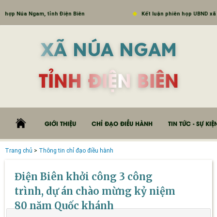
ợp Núa Ngam, tỉnh Điện Biên
Kết luận phiên họp UBND xã thá
XÃ NÚA NGAM
TỈNH ĐIỆN BIÊN
GIỚI THIỆU
CHỈ ĐẠO ĐIỀU HÀNH
TIN TỨC - SỰ KIỆ
Trang chủ
>
Thông tin chỉ đạo điều hành
Điện Biên khởi công 3 công
trình, dự án chào mừng kỷ niệm
80 năm Quốc khánh