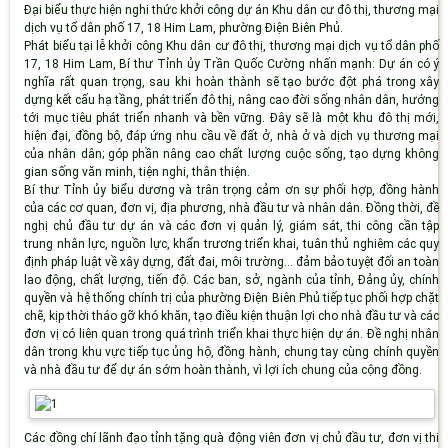
Đại biểu thực hiện nghi thức khởi công dự án Khu dân cư đô thị, thương mại
dịch vụ tổ dân phố 17, 18 Him Lam, phường Điện Biên Phủ.
Phát biểu tại lễ khởi công Khu dân cư đô thị, thương mại dịch vụ tổ dân phố
17, 18 Him Lam, Bí thư Tỉnh ủy Trần Quốc Cường nhấn mạnh: Dự án có ý
nghĩa rất quan trọng, sau khi hoàn thành sẽ tạo bước đột phá trong xây
dựng kết cấu hạ tầng, phát triển đô thị, nâng cao đời sống nhân dân, hướng
tới mục tiêu phát triển nhanh và bền vững. Đây sẽ là một khu đô thị mới,
hiện đại, đồng bộ, đáp ứng nhu cầu về đất ở, nhà ở và dịch vụ thương mại
của nhân dân; góp phần nâng cao chất lượng cuộc sống, tạo dựng không
gian sống văn minh, tiện nghi, thân thiện.
Bí thư Tỉnh ủy biểu dương và trân trọng cảm ơn sự phối hợp, đồng hành
của các cơ quan, đơn vị, địa phương, nhà đầu tư và nhân dân. Đồng thời, đề
nghị chủ đầu tư dự án và các đơn vị quản lý, giám sát, thi công cần tập
trung nhân lực, nguồn lực, khẩn trương triển khai, tuân thủ nghiêm các quy
định pháp luật về xây dựng, đất đai, môi trường... đảm bảo tuyệt đối an toàn
lao động, chất lượng, tiến độ. Các ban, sở, ngành của tỉnh, Đảng ủy, chính
quyền và hệ thống chính trị của phường Điện Biên Phủ tiếp tục phối hợp chặt
chẽ, kịp thời tháo gỡ khó khăn, tạo điều kiện thuận lợi cho nhà đầu tư và các
đơn vị có liên quan trong quá trình triển khai thực hiện dự án. Đề nghị nhân
dân trong khu vực tiếp tục ủng hộ, đồng hành, chung tay cùng chính quyền
và nhà đầu tư để dự án sớm hoàn thành, vì lợi ích chung của cộng đồng.
Các đồng chí lãnh đạo tỉnh tặng quà động viên đơn vị chủ đầu tư, đơn vị thi