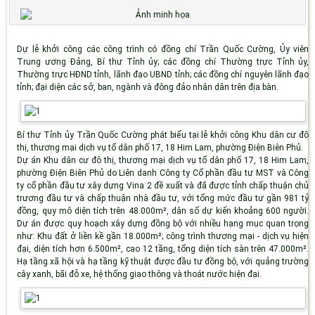
Dự lễ khởi công các công trình có đồng chí Trần Quốc Cường, Ủy viên
Trung ương Đảng, Bí thư Tỉnh ủy; các đồng chí Thường trực Tỉnh ủy,
Thường trực HĐND tỉnh, lãnh đạo UBND tỉnh; các đồng chí nguyên lãnh đạo
tỉnh; đại diện các sở, ban, ngành và đông đảo nhân dân trên địa bàn.
Bí thư Tỉnh ủy Trần Quốc Cường phát biểu tại lễ khởi công Khu dân cư đô
thị, thương mại dịch vụ tổ dân phố 17, 18 Him Lam, phường Điện Biên Phủ.
Dự án Khu dân cư đô thị, thương mại dịch vụ tổ dân phố 17, 18 Him Lam,
phường Điện Biên Phủ do Liên danh Công ty Cổ phần đầu tư MST và Công
ty cổ phần đầu tư xây dựng Vina 2 đề xuất và đã được tỉnh chấp thuận chủ
trương đầu tư và chấp thuận nhà đầu tư, với tổng mức đầu tư gần 981 tỷ
đồng, quy mô diện tích trên 48.000m², dân số dự kiến khoảng 600 người.
Dự án được quy hoạch xây dựng đồng bộ với nhiều hạng mục quan trọng
như: Khu đất ở liền kề gần 18.000m²; công trình thương mại - dịch vụ hiện
đại, diện tích hơn 6.500m², cao 12 tầng, tổng diện tích sàn trên 47.000m².
Hạ tầng xã hội và hạ tầng kỹ thuật được đầu tư đồng bộ, với quảng trường
cây xanh, bãi đỗ xe, hệ thống giao thông và thoát nước hiện đại.