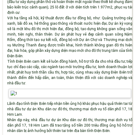
(đầu tư xây dựng phần thô và hoàn thiện mặt ngoài theo thiết kế chung đảm
bảo kiến trúc cảnh quan); 25 lô đất ở với diện tích trên 1.977m2, phục vụ tái
định cư.
Với hạ tầng xã hội, kỹ thuật được đầu tư đồng bộ, như: Quảng trường cây
xanh, bãi đỗ xe, hệ thống giao thông và thoát nước hiện đại; Dự án kỳ vọng
sẽ là một khu đô thị mới hiện đại, đồng bộ, tạo dựng không gian sống văn
minh, tiện nghi, thân thiện. Dự án phát huy vẻ đẹp cảnh quan sông Nậm
Rốm, đồng thời tạo sự kết nối, đồng bộ với Dự án Chợ và Thương mại dịch
vụ Mường Thanh đang được triển khai, hình thành không gian đô thị hiện
đại, hài hòa, góp phần xây dựng diện mạo mới cho đô thị trung tâm của tỉnh
Điện Biên.
Tỉnh Điện Biên cam kết sẽ luôn đồng hành, hỗ trợ tối đa cho nhà đầu tư; tiếp
tục chỉ đạo các cấp, các ngành tạo môi trường đầu tư, kinh doanh thuận lợi
nhất; phát huy tinh thần cầu thị, hợp tác, cùng nhau xây dựng Điện Biên trở
thành điểm đến hấp dẫn, an toàn, thân thiện đối với các doanh nghiệp và
nhà đầu tư.
Lãnh đạo tỉnh Điện Biên tiếp nhận tiền ủng hộ khắc phục hậu quả thiên tai từ
nhà đầu tư dự án Khu dân cư đô thị, thương mại dịch vụ tổ dân phố 17, 18
Him Lam.
Nhân dịp này, nhà đầu tư dự án Khu dân cư đô thị, thương mại dịch vụ tổ
dân phố 17, 18 Him Lam đã trao tặng số tiền 200 triệu đồng ủng hộ hỗ trợ
nhân dân bị ảnh hưởng bởi thiên tai trên địa bàn tỉnh Điện Biên.