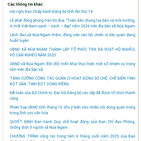
Các thông tin khác:
Hội nghị Ban Chấp hành Đảng bộ tỉnh lần thứ 14
Lễ phát động phong trào thi đua "Toàn dân chung tay bảo vệ môi trường,
vì một Việt Nam xanh – sạch – đẹp" năm 2026 trên địa bàn xã Núa Ngam
Lãnh đạo xã Núa Ngam thăm, động viên cán bộ, chiến sĩ dân quân đang
huấn luyện
UBND XÃ NÚA NGAM THÀNH LẬP TỔ PHÚC TRA RÀ SOÁT HỘ NGHÈO,
HỘ CẬN NGHÈO NĂM 2025
UBND xã Núa Ngam đôn đốc triển khai thực hiện một số nhiệm vụ trọng
tâm trên địa bàn xã
TĂNG CƯỜNG CÔNG TÁC QUẢN LÝ HOẠT ĐỘNG SƠ CHẾ, CHẾ BIẾN TINH
BỘT SẮN, TINH BỘT DONG RIỀNG
Kết luận của Bộ Chính trị: Đại hội Đảng bộ các cấp đã được tổ chức thành
công
Phiên họp UBND tỉnh tháng 10 cho ý kiến vào nhiều nội dung quan trọng
trong lĩnh vực văn hóa
QUYẾT ĐỊNH Ban hành Quy chế hoạt động của Ban Chỉ đạo Phòng,
chống dịch ở người xã Núa Ngam
CHƯƠNG TRÌNH công tác trọng tâm 6 tháng cuối năm 2025 của Ban