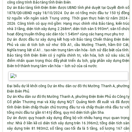
công công trình Bảo tàng tỉnh Điện Biên.
Dự án Bảo tàng tỉnh Điện Biên được UBND tỉnh phê duyệt tại Quyết định số
1878/QĐ-UBND ngày 18/10/2024. Dự án có tổng mức đầu tư 150 tỷ đồng
từ nguồn vốn ngân sách Trung ương. Thời gian thực hiện từ năm 2024 -
2026. Công trình có quy mô gồm: Hạng mục chính nhà Bảo tàng, kiến trúc
nhà 3 tầng, diện tích xây dựng 2.268m²; diện tích sàn 5.993m²; sân tổ chức
hoạt động truyền thống các dân tộc 1.545m² cùng các hạng mục phụ trợ.
Dự án được đầu tư xây dựng kết hợp với Bảo tàng Chiến thắng Điện Biên
Phủ và các di tích lịch sử như: Đồi A1, cầu Mường Thanh, hầm Đờ Cát,
Nghĩa trang liệt sĩ A1… tạo nên trung tâm văn hóa - lịch sử đặc biệt của tỉnh.
Bảo tàng tỉnh Điện Biên có ý nghĩa chính trị, văn hóa, lịch sử sâu sắc; là
điểm nhấn quan trọng thúc đẩy phát triển du lịch, góp phần xây dựng Điện
Biên trở thành trung tâm văn hóa – lịch sử của cả nước.
Đại biểu dự lễ khởi công Dự án Khu dân cư đô thị Mường Thanh A, phường
Điện Biên Phủ.
Dự án Khu dân cư đô thị Mường Thanh A, phường Điện Biên Phủ do Công ty
Cổ phần Thương mại và Xây dựng NQT Quảng Ninh đề xuất và đã được
tỉnh Điện Biên chấp thuận chủ trương đầu tư và chấp thuận nhà đầu tư với
tổng mức đầu tư gần 614 tỷ đồng, quy mô diện tích gần 5ha.
Dự án được quy hoạch xây dựng đồng bộ với nhiều hạng mục quan trọng
như: Nhà ở liền kề có diện tích xây dựng trên 16.396m2; tổng diện tích sàn
xây dựng trên 81.983m2; số tầng cao tối đa là 5 tầng, số lượng 167 căn