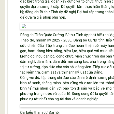
đặc biệt trong giai đoạn xây dựng và tổ chức thực hiện 
quyền địa phương 2 cấp. Để quyết tâm thực hiện thắng lợ
kỳ, đồng chí Bí thư Tỉnh ủy đề nghị Đại hội tập trung thả
để đưa ra giải pháp phù hợp.
Đồng chí Trần Quốc Cường, Bí thư Tỉnh ủy phát biểu chỉ đạo
Theo đó, nhiệm kỳ 2025 - 2030, Đảng bộ UBND tỉnh tiếp 
sức chiến đấu. Tập trung chỉ đạo hoàn thiện bộ máy h
gọn, hoạt động hiệu năng, hiệu lực, hiệu quả với mục ti
lượng đội ngũ cán bộ, công chức, viên chức trên địa bàn 
dám nghĩ, dám làm, dám đổi mới sáng tạo, chú trọng nâng 
trị, tư tưởng, đạo đức cho cán bộ, đảng viên. Tiếp tục đổ
tác kiểm tra, giám sát và thi hành kỷ luật của Đảng.
Cùng với đó, tập trung chỉ đạo xác định rõ định hướng phá
kinh tế xanh, thông minh, bền vững và vươn lên trở thành
kinh tế mũi nhọn gắn với bảo tồn di sản và bảo vệ môi
phương trong nước và quốc tế. Song song đó là quyết tâm
phục vụ tốt nhất cho người dân và doanh nghiệp.
Đại biểu tham dự Đại hội.