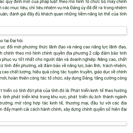
các quy định mới của pháp luật theo mô hình tổ chức bộ máy chính
i các mục tiêu, chỉ tiêu nhiệm vụ mà Đảng ủy đã đề ra trong nhiệm
o luận, đánh giá đầy đủ khách quan những tiềm năng lợi thế của tỉnh
 tại Đại hội.
tục đổi mới phương thức lãnh đạo và nâng cao năng lực lãnh đạo,
ành chính theo mô hình chính quyền địa phương 2 cấp đảm bảo tinh
êu phục vụ tốt nhất cho người dân và doanh nghiệp. Nâng cao, chất
từ tỉnh đến phường, xã đảm bảo về năng lực, bản lĩnh, trách nhiệm,
cao chất lượng, hiệu quả công tác tuyên truyền, giáo dục về chính
i mới, hoàn thiện công tác tổ chức, xây dựng Đảng; tăng cường công
t triển có tính đột phá của tỉnh đó là: Phát triển kinh tế theo hướng
 tỉnh phát triển khá trong khu vực; phát triển du lịch thành ngành
 trường; mở rộng hợp tác kinh tế, thương mại, đầu tư với các địa
 đẩy mạnh cải cách hành chính, xây dựng chính quyền số hiện đại