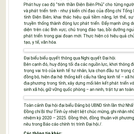
Phát huy cao độ "tinh thần Điện Biên Phủ" cho từng ngườ
và phát triển tinh - như ý kiến chỉ đạo của đồng chí Tổ
tỉnh Điện Biên; khai thác hiệu quả tiềm năng, lợi thế, 
truyền thống thành động lực phát triển. Đẩy mạnh ứng d
diện trên các lĩnh vực; chú trọng đào tạo, bồi dưỡng ng
phát triển trong giai đoạn mới. Thực hiện có hiệu quả ch
tạo, y tế, văn hóa.
Đại biểu biểu quyết thông qua Nghị quyết Đại hội.
Bên cạnh đó, huy động tối đa các nguồn lực, khơi thông đ
trọng vai trò của kinh tế tư nhân, lựa chọn đầu tư trọng
đồng bộ, hiện đại hệ thống kết cấu hạ tầng kinh tế – xã h
địa phương trong tỉnh, xây dựng mối liên kết phát triển v
sinh xã hội, giữ vững quốc phòng – an ninh, trật tự an toàn
Toàn cảnh Đại hội đại biểu Đảng bộ UBND tỉnh lần thứ Nhấ
Đồng chí Bí thư Tỉnh ủy nhiệt liệt chúc mừng, ghi nhận n
nhiệm kỳ 2020 – 2025. Đồng thời, đồng thuận với phương
nêu trong Báo cáo chính trị trình Đại hội./.
Các thông tin khác: