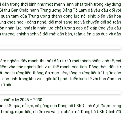
i dân trong thời bình như một mệnh lệnh phát triển trong xây dựng
ng Bí thư Ban Chấp hành Trung ương Đảng Tô Lâm đã yêu cầu đối với
sự quan tâm của Trung ương thành động lực nội sinh; biến văn hóa
ụng khoa học - công nghệ, đổi mới sáng tạo và chuyển đổi số toàn
uồn nhân lực, nhất là nhân lực chất lượng cao để đáp ứng yêu cầu
ủ trương, chính sách về đổi mới căn bản, toàn diện giáo dục và đào
iểm nghẽn, đẩy mạnh thu hút đầu tư từ mọi thành phần kinh tế; coi
 điểm vào các ngành, lĩnh vực thế mạnh của tỉnh. Đồng thời, đầu tư
ội theo hướng liên thông, đa mục tiêu; tăng cường liên kết giữa các
ới các tỉnh trong khu vực; gắn kết phát triển kinh tế với bảo đảm an
 xã hội…
t, nhiệm kỳ 2025 – 2030.
hững kết quả, nỗ lực, cố gắng của Đảng bộ UBND tỉnh đạt được trong
 hướng, mục tiêu, nhiệm vụ và giải pháp mà Đảng bộ UBND tỉnh đã