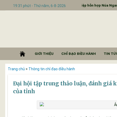
sơ đề nghị đầu tư thành lập Cụm công nghiệp hỗn hợp Núa Ngam, tỉn
19:31 phút - Thứ năm, 6-8-2026
GIỚI THIỆU
CHỈ ĐẠO ĐIỀU HÀNH
TIN TỨC
Trang chủ
>
Thông tin chỉ đạo điều hành
Đại hội tập trung thảo luận, đánh giá 
của tỉnh