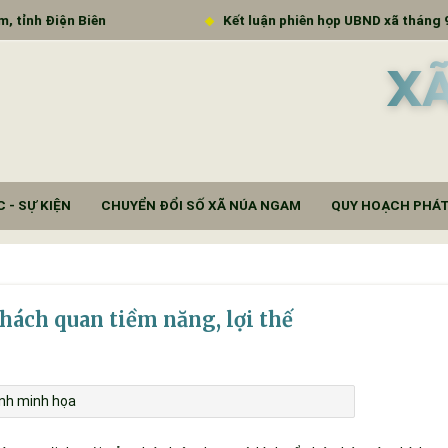
h Điện Biên
Kết luận phiên họp UBND xã tháng 9 năm
X
 - SỰ KIỆN
CHUYỂN ĐỔI SỐ XÃ NÚA NGAM
QUY HOẠCH PHÁT
khách quan tiềm năng, lợi thế