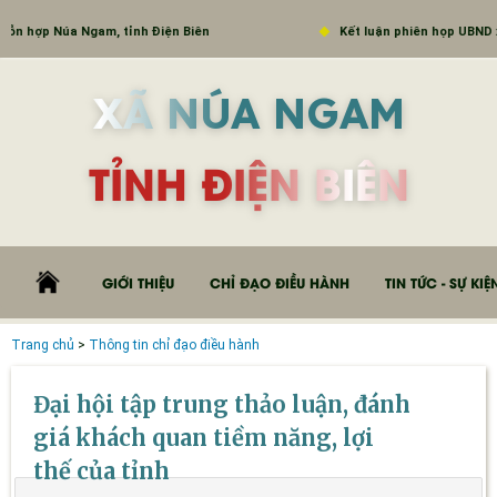
ỗn hợp Núa Ngam, tỉnh Điện Biên
Kết luận phiên họp UBND xã
XÃ NÚA NGAM
TỈNH ĐIỆN BIÊN
GIỚI THIỆU
CHỈ ĐẠO ĐIỀU HÀNH
TIN TỨC - SỰ KIỆ
Trang chủ
>
Thông tin chỉ đạo điều hành
Đại hội tập trung thảo luận, đánh
giá khách quan tiềm năng, lợi
thế của tỉnh