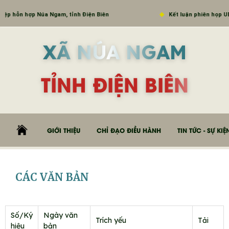
iệp hỗn hợp Núa Ngam, tỉnh Điện Biên
Kết luận phiên họp UB
XÃ NÚA NGAM
TỈNH ĐIỆN BIÊN
GIỚI THIỆU
CHỈ ĐẠO ĐIỀU HÀNH
TIN TỨC - SỰ KIỆ
CÁC VĂN BẢN
Số/Ký
Ngày văn
Trích yếu
Tải
hiệu
bản