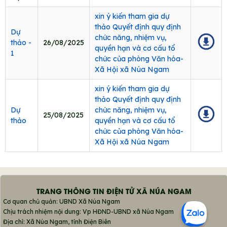
xin ý kiến tham gia dự
thảo Quyết định quy định
Dự
chức năng, nhiệm vụ,
thảo -
26/08/2025
quyền hạn và cơ cấu tổ
1
chức của phòng Văn hóa-
Xã Hội xã Núa Ngam
xin ý kiến tham gia dự
thảo Quyết định quy định
Dự
chức năng, nhiệm vụ,
25/08/2025
thảo
quyền hạn và cơ cấu tổ
chức của phòng Văn hóa-
Xã Hội xã Núa Ngam
TRANG THÔNG TIN ĐIỆN TỬ XÃ NÚA NGAM
Cơ quan chủ quản: UBND Xã Núa Ngam
Chịu trách nhiệm nội dung: Vp HĐND-UBND xã Núa Ngam
Địa chỉ: Xã Núa Ngam, tỉnh Điện Biên