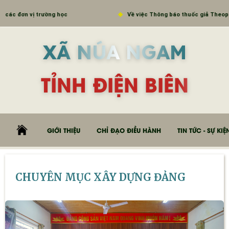
Về việc Thông báo thuốc giả Theophyllin extended - releas
XÃ NÚA NGAM
TỈNH ĐIỆN BIÊN
GIỚI THIỆU
CHỈ ĐẠO ĐIỀU HÀNH
TIN TỨC - SỰ KIỆ
CHUYÊN MỤC XÂY DỰNG ĐẢNG