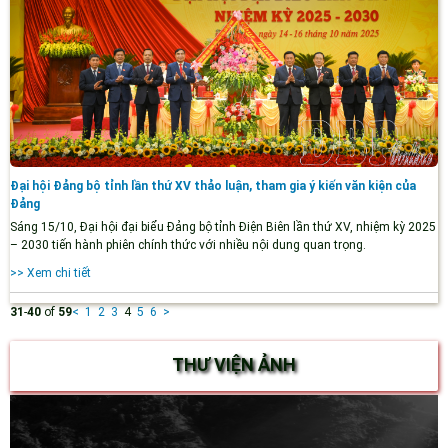
Đại hội Đảng bộ tỉnh lần thứ XV thảo luận, tham gia ý kiến văn kiện của
Đảng
Sáng 15/10, Đại hội đại biểu Đảng bộ tỉnh Điện Biên lần thứ XV, nhiệm kỳ 2025
– 2030 tiến hành phiên chính thức với nhiều nội dung quan trọng.
>> Xem chi tiết
31
-
40
of
59
<
1
2
3
4
5
6
>
THƯ VIỆN ẢNH