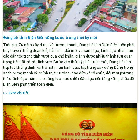
Đảng bộ tỉnh Điện Biên vững bước trong thời kỳ mới
Trải qua 76 năm xây dựng và trưởng thành, Đảng bộ tỉnh Điện Biên luôn phát
huy truyền thống đoàn kết, bản lĩnh, đổi mới và sáng tạo, lãnh đạo nhân dân
các dân tộc trong tỉnh vượt qua khó khăn, giành được nhiều thành tựu quan
trọng trên tất cả các lĩnh vực. Bước vào thời kỳ phát triển mới, Đảng bộ tỉnh
tiếp tục khẳng định vai trò hạt nhân lãnh đạo, tập trung xây dựng Đảng trong
sạch, vững mạnh về chính trị, tư tưởng, đạo đức và tổ chức; đổi mới phương
thức lãnh đạo, nâng cao năng lực, sức chiến đấu, tạo nền tảng vững chắc để
Điện Biên phát triển toàn diện.
>> Xem chi tiết