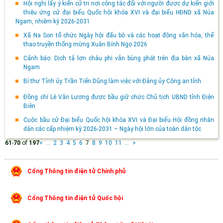
Hội nghị lấy ý kiến cử tri nơi công tác đối với người được dự kiến giới
thiệu ứng cử đại biểu Quốc hội khóa XVI và đại biểu HĐND xã Núa
Ngam, nhiệm kỳ 2026-2031
Xã Na Son tổ chức Ngày hội đấu bò và các hoạt động văn hóa, thể
thao truyền thống mừng Xuân Bính Ngọ 2026
Cảnh báo: Dịch tả lợn châu phi vẫn bùng phát trên địa bàn xã Núa
Ngam
Bí thư Tỉnh ủy Trần Tiến Dũng làm việc với Đảng ủy Công an tỉnh
Đồng chí Lê Văn Lương được bầu giữ chức Chủ tịch UBND tỉnh Điện
Biên
Cuộc bầu cử Đại biểu Quốc hội khóa XVI và Đại biểu Hội đồng nhân
dân các cấp nhiệm kỳ 2026-2031 – Ngày hội lớn của toàn dân tộc
61
-
70
of
197
<
...
2
3
4
5
6
7
8
9
10
11
...
>
Cổng Thông tin điện tử Chính phủ
Cổng Thông tin điện tử Quốc hội