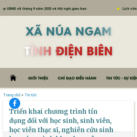
 UBND xã tháng 9 năm 2025 và Hội nghị giao ban
Lịch công t
XÃ NÚA NGAM
TỈNH ĐIỆN BIÊN
GIỚI THIỆU
CHỈ ĐẠO ĐIỀU HÀNH
TIN TỨC - SỰ KIỆ
Trang chủ
>
Tin tức
Triển khai chương trình tín
dụng đối với học sinh, sinh viên,
học viên thạc sĩ, nghiên cứu sinh