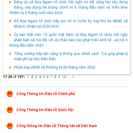
Đảng ủy xã Núa Ngam tổ chức Hội nghị sơ kết công tác xây dựng
Đảng, xây dựng hệ thống chính trị 6 tháng đầu năm và triển khai
nhiệm vụ 6 tháng cuối năm 2026
Xã Núa Ngam tổ chức tiếp xúc cử tri trước kỳ họp thứ ba HĐND xã
khóa II, nhiệm kỳ 2026-2031
Ủy ban Mặt trận Tổ quốc Việt Nam xã Núa Ngam tổ chức Hội nghị
phản biện xã hội đối với dự thảo báo cáo phát triển kinh tế - xã hội 6
tháng đầu năm 2026
Tăng cường tiếp cận công lý thông qua chính sách Trợ giúp pháp lý
miễn phí tại tỉnh Điện Biên
Phiên họp UBND xã thường kỳ 06 tháng năm 2026
11
-
20
of
197
<
1
2
3
4
5
6
7
8
9
10
...
>
Cổng Thông tin điện tử Chính phủ
Cổng Thông tin điện tử Quốc hội
Cổng thông tin điện tử Thông tấn xã Việt Nam