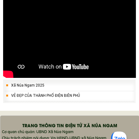
Xã Núa Ngam 2025
VẺ ĐẸP CỦA THÀNH PHỐ ĐIỆN BIÊN PHỦ
TRANG THÔNG TIN ĐIỆN TỬ XÃ NÚA NGAM
Cơ quan chủ quản: UBND Xã Núa Ngam
Chịu trách nhiệm nội dung: Vp HĐND-UBND xã Núa Ngam