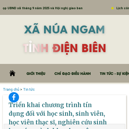
p UBND xã tháng 9 năm 2025 và Hội nghị giao ban
Lịch công 
XÃ NÚA NGAM
TỈNH ĐIỆN BIÊN
GIỚI THIỆU
CHỈ ĐẠO ĐIỀU HÀNH
TIN TỨC - SỰ KIỆ
Trang chủ
>
Tin tức
Triển khai chương trình tín
dụng đối với học sinh, sinh viên,
học viên thạc sĩ, nghiên cứu sinh