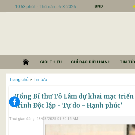
ác Tuần 39 của LĐ UBND
Số 01/CTr-HĐND
10:53 phút - Thứ năm, 6-8-2026
GIỚI THIỆU
CHỈ ĐẠO ĐIỀU HÀNH
TIN TỨC
Trang chủ
>
Tin tức
Tổng Bí thư Tô Lâm dự khai mạc triển
trình Độc lập - Tự do - Hạnh phúc'
Thời gian đăng: 28/08/2025 01:30:15 AM