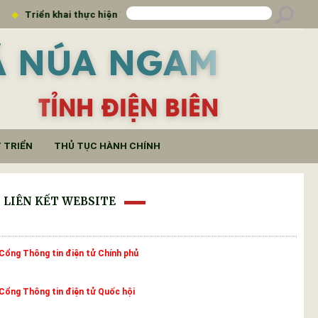
Thông báo số 1466/TB-SKHCN
THÔNG BÁO Lịch tiếp c
Ã NÚA NGAM
TỈNH ĐIỆN BIÊN
 TRIỂN
THỦ TỤC HÀNH CHÍNH
LIÊN KẾT WEBSITE
Cổng Thông tin điện tử Chính phủ
Cổng Thông tin điện tử Quốc hội