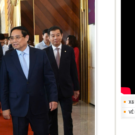
Xã
VẺ