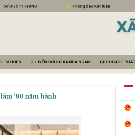
Thông báo Kết luận
Triển khai thực hiện 
X
 - SỰ KIỆN
CHUYỂN ĐỔI SỐ XÃ NÚA NGAM
QUY HOẠCH PHÁT
 lãm '80 năm hành