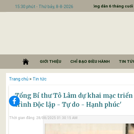
BÁO Lịch tiếp công dân 6 tháng cuối năm 2025
V/v
15:30 phút - Thứ bảy, 8-8-2026
GIỚI THIỆU
CHỈ ĐẠO ĐIỀU HÀNH
TIN TỨC
Trang chủ
>
Tin tức
Tổng Bí thư Tô Lâm dự khai mạc triển
trình Độc lập - Tự do - Hạnh phúc'
Thời gian đăng: 28/08/2025 01:30:15 AM