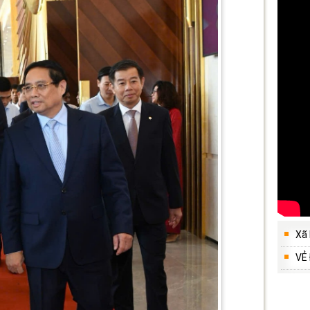
Xã
VẺ