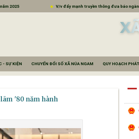
 đẩy mạnh truyền thông đưa báo ngành tới các đơn vị trường học
X
 - SỰ KIỆN
CHUYỂN ĐỔI SỐ XÃ NÚA NGAM
QUY HOẠCH PHÁT
 lãm '80 năm hành