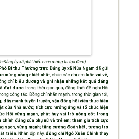
c Đảng ủy xã phát biểu chúc mừng tại tọa đàm)
Phó Bí thư Thường trực Đảng ủy xã Núa Ngam
đã gửi
húc mừng nồng nhiệt nhất
, chúc các chị em
luôn vui vẻ,
ồng chí
biểu dương và ghi nhận những kết quả đáng
 đã đạt được
trong thời gian qua; đồng thời đề nghị Hội
rong công tác. Đồng chí nhấn mạnh, trong thời gian tới,
g; đẩy mạnh tuyên truyền, vận động hội viên thực hiện
ật của Nhà nước; tích cực hưởng ứng và tổ chức hiệu
ức Hội vững mạnh, phát huy vai trò nòng cốt trong
h chính đáng của phụ nữ và trẻ em; tham gia tích cực
ng sạch, vững mạnh; tăng cường đoàn kết, tương trợ
át triển.
Nhân dịp này,
đồng chí Ngô Xuân Chinh thay