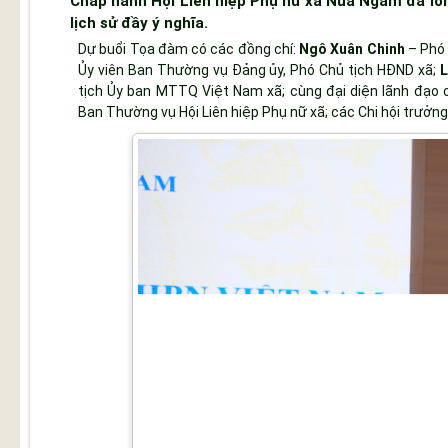
Chấp hành Hội Liên hiệp Phụ nữ xã Núa Ngam đã lo
lịch sử đầy ý nghĩa.
Dự buổi Tọa đàm có các đồng chí:
Ngô Xuân Chinh
– Phó 
Ủy viên Ban Thường vụ Đảng ủy, Phó Chủ tịch HĐND xã;
L
tịch Ủy ban MTTQ Việt Nam xã; cùng đại diện lãnh đạo c
Ban Thường vụ Hội Liên hiệp Phụ nữ xã; các Chi hội trưởng,