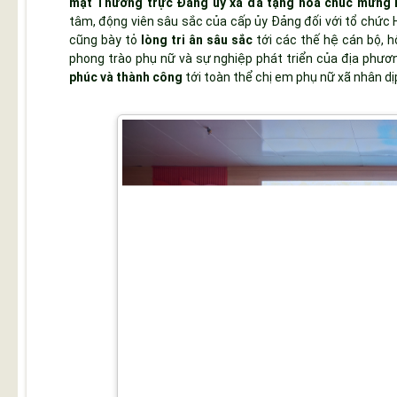
mặt Thường trực Đảng ủy xã đã tặng hoa chúc mừng H
tâm, động viên sâu sắc của cấp ủy Đảng đối với tổ chức Hộ
cũng bày tỏ
lòng tri ân sâu sắc
tới các thế hệ cán bộ, 
phong trào phụ nữ và sự nghiệp phát triển của địa phươ
phúc và thành công
tới toàn thể chị em phụ nữ xã nhân dị