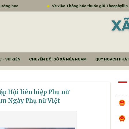
Về việc Thông báo thuốc giả Theophyllin extended - rele
X
 - SỰ KIỆN
CHUYỂN ĐỔI SỐ XÃ NÚA NGAM
QUY HOẠCH PHÁT
p Hội liên hiệp Phụ nữ
năm Ngày Phụ nữ Việt