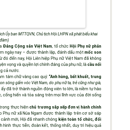
tịch Ủy ban MTTQVN, Chủ tịch Hội LHPN xã phát biểu khai
 đàm)
ủa
Đảng Cộng sản Việt Nam
, tổ chức
Hội Phụ nữ phản
Nam ngày nay – được thành lập, đánh dấu một
mốc son
 đó đến nay, Hội Liên hiệp Phụ nữ Việt Nam đã không
yện vọng và quyền lợi chính đáng của phụ nữ, là
cầu nối
g cả nước.
 Nam tám chữ vàng cao quý:
“Anh hùng, bất khuất, trung
on sông gấm vóc Việt Nam, do phụ nữ ta, trẻ cũng như già,
g ấy đã trở thành nguồn động viên to lớn, là niềm tự hào
 cống hiến và tỏa sáng trên mọi lĩnh vực của đời sống
rong thực hiện
chủ trương sắp xếp đơn vị hành chính
iệp Phụ nữ xã Núa Ngam được thành lập trên cơ sở sáp
i cảnh mới, Hội đã nhanh chóng
kiện toàn tổ chức, đổi
nh hình thực tiễn; đoàn kết, thống nhất, duy trì hiệu quả