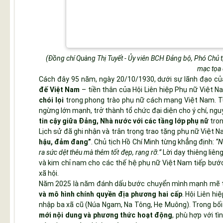
(Đồng chí Quàng Thị Tuyết - Ủy viên BCH Đảng bộ, Phó Chủ 
mạc tọa
Cách đây 95 năm, ngày 20/10/1930, dưới sự lãnh đạo c
đế Việt Nam
– tiền thân của Hội Liên hiệp Phụ nữ Việt 
chói lọi
trong phong trào phụ nữ cách mạng Việt Nam. Từ
ngừng lớn mạnh, trở thành tổ chức đại diện cho ý chí, ngu
tin cậy giữa Đảng, Nhà nước với các tầng lớp phụ nữ
tron
Lịch sử đã ghi nhận và trân trọng trao tặng phụ nữ Việt
hậu, đảm đang”
. Chủ tịch Hồ Chí Minh từng khẳng định:
“N
ra sức dệt thêu mà thêm tốt đẹp, rạng rỡ.”
Lời dạy thiêng liên
và kim chỉ nam cho các thế hệ phụ nữ Việt Nam tiếp bước,
xã hội.
Năm 2025 là năm đánh dấu bước chuyển mình mạnh mẽ t
và mô hình chính quyền địa phương hai cấp
. Hội Liên h
nhập ba xã cũ (Núa Ngam, Na Tông, Hẹ Muông). Trong bố
mới nội dung và phương thức hoạt động
, phù hợp với tì