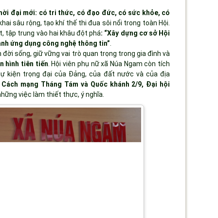
ời đại mới: có tri thức, có đạo đức, có sức khỏe, có
hai sâu rộng, tạo khí thế thi đua sôi nổi trong toàn Hội.
t, tập trung vào hai khâu đột phá
:
“Xây dựng cơ sở Hội
nh ứng dụng công nghệ thông tin”
.
h đời sống, giữ vững vai trò quan trọng trong gia đình và
 hình tiên tiến
. Hội viên phụ nữ xã Núa Ngam còn tích
ự kiện trọng đại của Đảng, của đất nước và của địa
m Cách mạng Tháng Tám và Quốc khánh 2/9, Đại hội
những việc làm thiết thực, ý nghĩa.