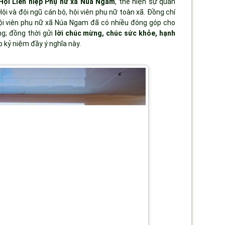
ội Liên hiệp Phụ nữ xã Núa Ngam
, thể hiện sự quan
i và đội ngũ cán bộ, hội viên phụ nữ toàn xã. Đồng chí
hội viên phụ nữ xã Núa Ngam đã có nhiều đóng góp cho
ng; đồng thời gửi
lời chúc mừng, chúc sức khỏe, hạnh
p kỷ niệm đầy ý nghĩa này.