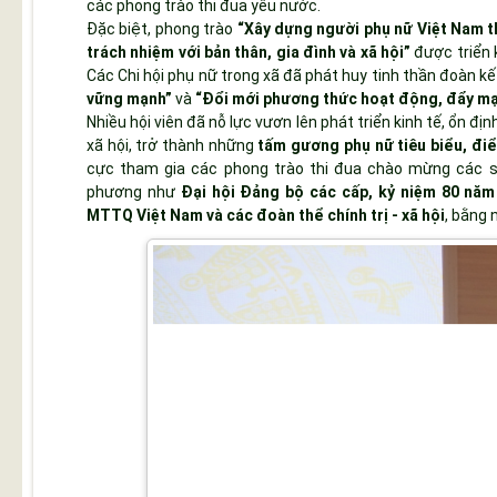
các phong trào thi đua yêu nước.
Đặc biệt, phong trào
“Xây dựng người phụ nữ Việt Nam th
trách nhiệm với bản thân, gia đình và xã hội”
được triển k
Các Chi hội phụ nữ trong xã đã phát huy tinh thần đoàn kế
vững mạnh”
và
“Đổi mới phương thức hoạt động, đẩy mạ
Nhiều hội viên đã nỗ lực vươn lên phát triển kinh tế, ổn địn
xã hội, trở thành những
tấm gương phụ nữ tiêu biểu, điển
cực tham gia các phong trào thi đua chào mừng các s
phương như
Đại hội Đảng bộ các cấp, kỷ niệm 80 nă
MTTQ Việt Nam và các đoàn thể chính trị - xã hội
, bằng 