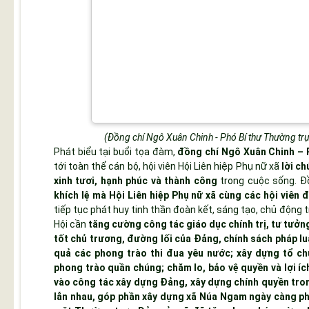
(Đồng chí Ngô Xuân Chinh - Phó Bí thư Thường trự
Phát biểu tại buổi tọa đàm,
đồng chí Ngô Xuân Chinh – 
tới toàn thể cán bộ, hội viên Hội Liên hiệp Phụ nữ xã
lời c
xinh tươi, hạnh phúc và thành công
trong cuộc sống. Đ
khích lệ mà Hội Liên hiệp Phụ nữ xã cùng các hội viên
tiếp tục phát huy tinh thần đoàn kết, sáng tạo, chủ động t
Hội cần
tăng cường công tác giáo dục chính trị, tư tưởn
tốt chủ trương, đường lối của Đảng, chính sách pháp lu
quả các phong trào thi đua yêu nước; xây dựng tổ ch
phong trào quần chúng; chăm lo, bảo vệ quyền và lợi íc
vào công tác xây dựng Đảng, xây dựng chính quyền tro
lẫn nhau, góp phần xây dựng xã Núa Ngam ngày càng ph