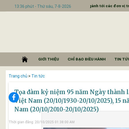
ẩy mạnh truyền thông đưa báo ngành tới các đơn vị trường học
13:36 phút - Thứ sáu, 7-8-2026
GIỚI THIỆU
CHỈ ĐẠO ĐIỀU HÀNH
TIN TỨC
Trang chủ
>
Tin tức
Tọa đàm kỷ niệm 95 năm Ngày thành lậ
Việt Nam (20/10/1930-20/10/2025), 15 
Nam (20/10/2010-20/10/2025)
Thời gian đăng: 20/10/2025 01:38:00 AM