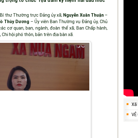
ng trọng tổ chức Tọa đàm kỷ niệm hai dấu mốc
Bí thư Thường trực Đảng ủy xã;
Nguyễn Xuân Thuận
–
ò Thùy Dương
– Ủy viên Ban Thường vụ Đảng ủy, Chủ
ác cơ quan, ban, ngành, đoàn thể xã; Ban Chấp hành,
 Chi hội phó thôn, bản trên địa bàn xã.
Xã
VẺ