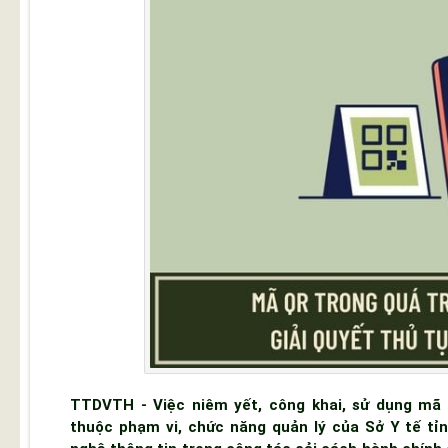
TTDVTH - Việc niêm yết, công khai, sử dụng mã 
thuộc phạm vi, chức năng quản lý của Sở Y tế t