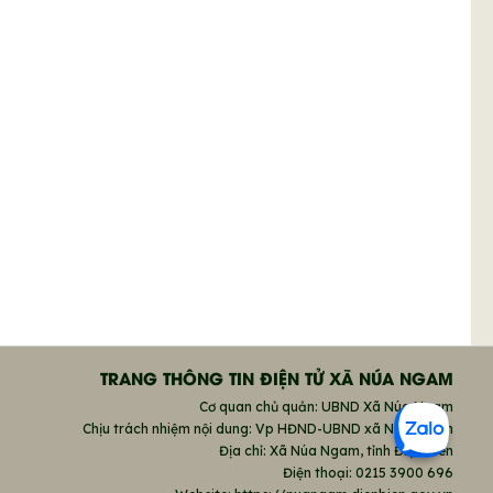
TRANG THÔNG TIN ĐIỆN TỬ XÃ NÚA NGAM
Cơ quan chủ quản: UBND Xã Núa Ngam
Chịu trách nhiệm nội dung: Vp HĐND-UBND xã Núa Ngam
Địa chỉ: Xã Núa Ngam, tỉnh Điện Biên
Điện thoại: 0215 3900 696