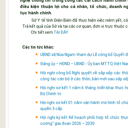
nghệ thông tin trong công tác cải cách hành chính 
điều kiện thuận lợi cho cá nhân, tổ chức, doanh n
tục hành chính.
Sở Y tế tỉnh Điện Biên đã thực hiện việc niêm yết, côn
Trả kết quả của Sở và tại các cơ quan, đơn vị trực thuộc c
Chi tiết xem
TẠI ĐÂY
Các tin tức khác:
UBND xã Núa Ngam tham dự Lễ công bố Quyết địn
Đảng ủy – HĐND – UBND - Ủy ban MTTQ Việt Nam 
Hội nghị công bố Nghị quyết về sắp xếp các thô
công tác cán bộ ở các thôn, bản mới sau sắp xế
Hội nghị sơ kết 1 năm 6 tháng triển khai thực
Bộ Chính trị
Hội nghị sơ kết 01 năm vận hành mô hình tổ chứ
quyền 3 cấp
Hội nghị ký kết Kế hoạch phối hợp tổ chức th
cương" giai đoạn 2026 – 2030