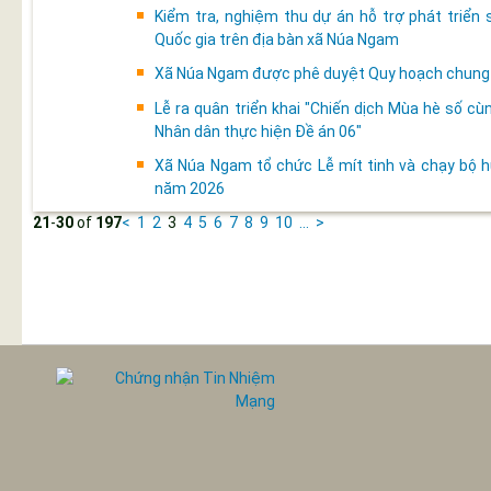
Kiểm tra, nghiệm thu dự án hỗ trợ phát triển
Quốc gia trên địa bàn xã Núa Ngam
Xã Núa Ngam được phê duyệt Quy hoạch chung đ
Lễ ra quân triển khai "Chiến dịch Mùa hè số c
Nhân dân thực hiện Đề án 06"
Xã Núa Ngam tổ chức Lễ mít tinh và chạy bộ
năm 2026
21
-
30
of
197
<
1
2
3
4
5
6
7
8
9
10
...
>