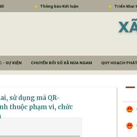
Thông báo Kết luận
Triển khai thực 
X
 - SỰ KIỆN
CHUYỂN ĐỔI SỐ XÃ NÚA NGAM
QUY HOẠCH PHÁT
ai, sử dụng mã QR-
ính thuộc phạm vi, chức
n