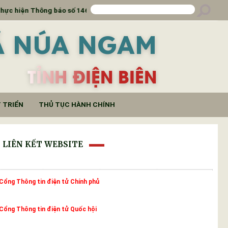
hiện Thông báo số 1466/TB-SKHCN
THÔNG BÁO Lịch 
Ã NÚA NGAM
TỈNH ĐIỆN BIÊN
 TRIỂN
THỦ TỤC HÀNH CHÍNH
LIÊN KẾT WEBSITE
Cổng Thông tin điện tử Chính phủ
Cổng Thông tin điện tử Quốc hội