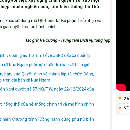
cùng với việc xây dựng chính quyền số, tạo mọi
ghiệp muốn nghiên cứu, tìm hiểu thông tin thủ
g khai, sử dụng mã QR-Code tại Bộ phận Tiếp nhận và
ó giải quyết thủ tục hành chính.
Tác giả: Hà Cường - Trung tâm Dịch vụ tổng hợp
h và bàn giao Trạm Y tế về UBND cấp xã quản lý
xã Núa Ngam phối hợp tuần tra bảo vệ biên giới
n, bản; các Quyết định về thành lập tổ chức Đảng,
p trên địa bàn xã Núa Ngam
 hiện Nghị quyết số 57-NQ/TW, ngày 22/12/2024 của
Xã
c tổng thể của hệ thống chính trị và mô hình chính
VẺ
ực hiện Chương trình "Đồng hành cùng phụ nữ biên