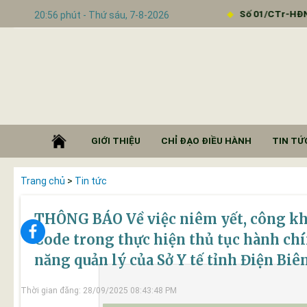
công tác Tuần 39 của LĐ UBND
Số 01/CTr-HĐND
20:56 phút - Thứ sáu, 7-8-2026
GIỚI THIỆU
CHỈ ĐẠO ĐIỀU HÀNH
TIN TỨC
Trang chủ
>
Tin tức
THÔNG BÁO Về việc niêm yết, công kh
Code trong thực hiện thủ tục hành ch
năng quản lý của Sở Y tế tỉnh Điện Biê
Thời gian đăng: 28/09/2025 08:43:48 PM