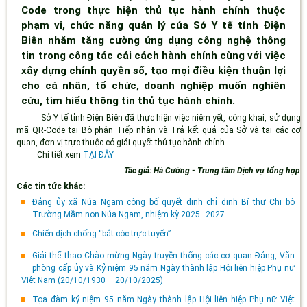
Code trong thực hiện thủ tục hành chính thuộc
phạm vi, chức năng quản lý của Sở Y tế tỉnh Điện
Biên nhằm tăng cường ứng dụng công nghệ thông
tin trong công tác cải cách hành chính cùng với việc
xây dựng chính quyền số, tạo mọi điều kiện thuận lợi
cho cá nhân, tổ chức, doanh nghiệp muốn nghiên
cứu, tìm hiểu thông tin thủ tục hành chính.
Sở Y tế tỉnh Điện Biên đã thực hiện việc niêm yết, công khai, sử dụng
mã QR-Code tại Bộ phận Tiếp nhận và Trả kết quả của Sở và tại các cơ
quan, đơn vị trực thuộc có giải quyết thủ tục hành chính.
Chi tiết xem
TẠI ĐÂY
Tác giả: Hà Cường - Trung tâm Dịch vụ tổng hợp
Các tin tức khác:
Đảng ủy xã Núa Ngam công bố quyết định chỉ định Bí thư Chi bộ
Trường Mầm non Núa Ngam, nhiệm kỳ 2025–2027
Chiến dịch chống “bắt cóc trực tuyến”
Giải thể thao Chào mừng Ngày truyền thống các cơ quan Đảng, Văn
phòng cấp ủy và Kỷ niệm 95 năm Ngày thành lập Hội liên hiệp Phụ nữ
Việt Nam (20/10/1930 – 20/10/2025)
Tọa đàm kỷ niệm 95 năm Ngày thành lập Hội liên hiệp Phụ nữ Việt