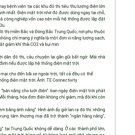
ay bệnh viện tại các khu đô thị tiêu thụ lượng điện lớn
ạnh nhất. Điện mặt trời nhờ đó được dùng ngay tại chỗ,
 và công nghiệp vốn cao nên mỗi hệ thống được lắp đặt
ữu.
 đô thị miền Bắc và Đông Bắc Trung Quốc, nơi phụ thuộc
 không chỉ mang ý nghĩa là một đơn vị năng lượng sạch,
t giảm khí thải CO2 và bụi mịn.
 dân đô thị, câu chuyện lại gần gũi bất ngờ. Mái nhà
định nếu được lắp hệ thống điện mặt trời.
ại cho đến bãi xe ngoài trời, tất cả đều có thể
ống điện mặt trời. Ảnh: TE Connectivity
 “bán nắng cho lưới điện”: ban ngày điện mặt trời phát
 Mỗi tháng, hóa đơn điện không chỉ giảm, mà đôi khi còn
iệm bằng ánh nắng”. Hình ảnh ấy giờ lan ra đô thị: những
 trung tâm thương mại đã trở thành “ngân hàng nắng”,
g” tại Trung Quốc không dễ dàng. Ở các thành phố lớn,