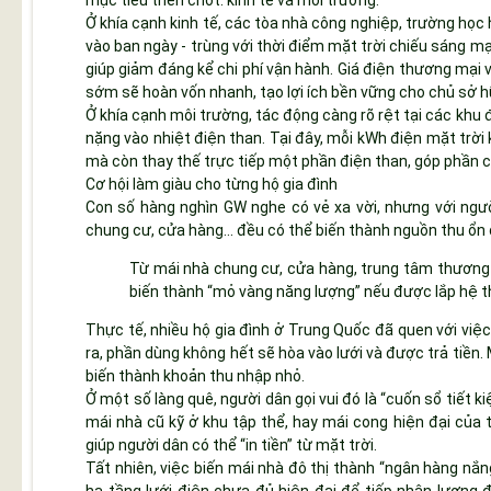
mục tiêu then chốt: kinh tế và môi trường.
Ở khía cạnh kinh tế, các tòa nhà công nghiệp, trường học h
vào ban ngày - trùng với thời điểm mặt trời chiếu sáng m
giúp giảm đáng kể chi phí vận hành. Giá điện thương mại
sớm sẽ hoàn vốn nhanh, tạo lợi ích bền vững cho chủ sở h
Ở khía cạnh môi trường, tác động càng rõ rệt tại các khu
nặng vào nhiệt điện than. Tại đây, mỗi kWh điện mặt trời
mà còn thay thế trực tiếp một phần điện than, góp phần cắ
Cơ hội làm giàu cho từng hộ gia đình
Con số hàng nghìn GW nghe có vẻ xa vời, nhưng với người
chung cư, cửa hàng... đều có thể biến thành nguồn thu ổn 
Từ mái nhà chung cư, cửa hàng, trung tâm thương m
biến thành “mỏ vàng năng lượng” nếu được lắp hệ th
Thực tế, nhiều hộ gia đình ở Trung Quốc đã quen với việc
ra, phần dùng không hết sẽ hòa vào lưới và được trả tiền.
biến thành khoản thu nhập nhỏ.
Ở một số làng quê, người dân gọi vui đó là “cuốn sổ tiết k
mái nhà cũ kỹ ở khu tập thể, hay mái cong hiện đại của
giúp người dân có thể “in tiền” từ mặt trời.
Tất nhiên, việc biến mái nhà đô thị thành “ngân hàng nắn