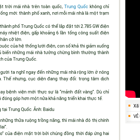
ặt trời mái nhà trên toàn quốc,
Trung Quốc
không chỉ
ống mới: thành phố xanh, nơi mỗi mái nhà là một trạm
 thành phố Trung Quốc có thể lắp đặt tới 2.785 GW điện
áy nhiệt điện, gấp khoảng 6 lần tổng công suất điện
hân cỡ lớn.
 buộc của hệ thống lưới điện, con số khả thi giảm xuống
đủ biến những mái nhà tưởng chừng bình thường thành
ch của Trung Quốc.
người ta nghĩ ngay đến những mái nhà rộng lớn ở nông
. Thế nhưng, cục diện đang thay đổi: trọng tâm dịch
ay bệnh viện mới thực sự là “mảnh đất vàng”. Dù chỉ
i đóng góp hơn một nửa khả năng triển khai thực tế.
Xã
 tại Trung Quốc. Ảnh: Baidu
VẺ
những thửa ruộng trồng nắng, thì mái nhà đô thị chính
ai”.
” của điện mặt trời bởi chúng đồng thời đáp ứng hai