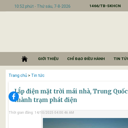
Triển khai thực hiện Thông báo số 1466/TB-SKHCN
10:52 phút - Thứ sáu, 7-8-2026
GIỚI THIỆU
CHỈ ĐẠO ĐIỀU HÀNH
TIN TỨC
Trang chủ
>
Tin tức
Lắp điện mặt trời mái nhà, Trung Quốc
thành trạm phát điện
Thời gian đăng: 14/10/2025 04:00:46 AM