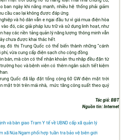
điện mặt trời bùng nổ từ hàng loạt mái nhà chung cư,
ào ban ngày khi nắng mạnh, nhiều hệ thống phải giảm
nhu cầu cao lại không được đáp ứng.
ghiệp và hộ dân vẫn e ngại đầu tư vì giá mua điện hòa
 vào đó, các giải pháp lưu trữ và sử dụng linh hoạt, như
điện hay các nền tảng quản lý năng lượng thông minh vẫn
 này chưa được khai thác hết.
vay, đô thị Trung Quốc có thể biến thành những "cánh
hi phí, vừa cung cấp điện sạch cho cộng đồng.
uôn bán, mà còn có thể nhận khoản thu nhập đều đặn từ
 trường học và bệnh viện có thêm ngân sách tiết kiệm
than.
Trung Quốc đã lắp đặt tổng cộng 60 GW điện mặt trời
n mặt trời trên mái nhà, mức tăng công suất theo quý
Tác giả: BBT
Nguồn tin: Internet
h và bàn giao Trạm Y tế về UBND cấp xã quản lý
xã Núa Ngam phối hợp tuần tra bảo vệ biên giới