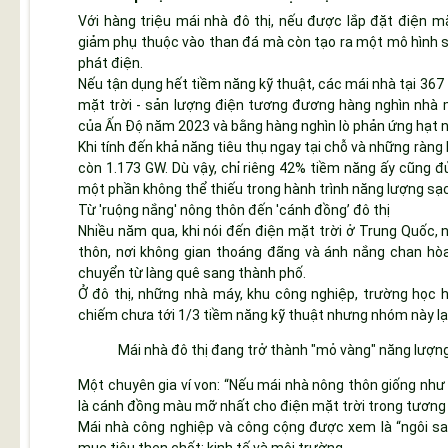
Với hàng triệu mái nhà đô thị, nếu được lắp đặt điện m
giảm phụ thuộc vào than đá mà còn tạo ra một mô hình s
phát điện.
Nếu tận dụng hết tiềm năng kỹ thuật, các mái nhà tại 367
mặt trời - sản lượng điện tương đương hàng nghìn nhà m
của Ấn Độ năm 2023 và bằng hàng nghìn lò phản ứng hạt n
Khi tính đến khả năng tiêu thụ ngay tại chỗ và những ràng
còn 1.173 GW. Dù vậy, chỉ riêng 42% tiềm năng ấy cũng 
một phần không thể thiếu trong hành trình năng lượng sạ
Từ 'ruộng nắng' nông thôn đến 'cánh đồng’ đô thị
Nhiều năm qua, khi nói đến điện mặt trời ở Trung Quốc, 
thôn, nơi không gian thoáng đãng và ánh nắng chan hòa
chuyển từ làng quê sang thành phố.
Ở đô thị, những nhà máy, khu công nghiệp, trường học h
chiếm chưa tới 1/3 tiềm năng kỹ thuật nhưng nhóm này lạ
Mái nhà đô thị đang trở thành "mỏ vàng" năng lượng
Một chuyên gia ví von: “Nếu mái nhà nông thôn giống như 
là cánh đồng màu mỡ nhất cho điện mặt trời trong tương l
Mái nhà công nghiệp và công cộng được xem là “ngôi sao