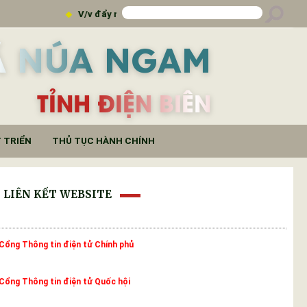
V/v đẩy mạnh truyền thông đưa báo ngành tới các đơn vị t
Ã NÚA NGAM
TỈNH ĐIỆN BIÊN
 TRIỂN
THỦ TỤC HÀNH CHÍNH
LIÊN KẾT WEBSITE
Cổng Thông tin điện tử Chính phủ
Cổng Thông tin điện tử Quốc hội