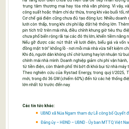
hạ tầng lưới điện chưa đủ hiện đại để tiếp nhận lượng 
trung tâm thương mại hay tòa nhà văn phòng. Vì vậy, v
công suất hoặc thậm chí dư thừa, trong khi vào buổi tối, 
Cơ chế giá điện cũng chưa đủ tạo động lực. Nhiều doanh n
lưới còn thấp, trong khi chi phí lắp đặt hệ thống lớn. Thêm
pin tích trữ trên mái nhà, điều chỉnh khung giờ tiêu thụ 
chưa phổ biến rộng rãi tại các đô thị lớn, khiến tiềm năng
Nếu gỡ được các nút thắt về lưới điện, biểu giá và vốn 
đồng mặt trời" khổng lồ - nơi mỗi mái nhà vừa tiết kiệm c
Khi đó, người dân không chỉ chờ lương hay lợi nhuận từ b
chính mái nhà mình. Doanh nghiệp giảm chi phí vận hành,
từ tiền điện, còn thành phố thì bớt đi khói bụi từ nhà máy 
Theo nghiên cứu của Rystad Energy, trong quý I/2025, 
mới, trong đó 36 GW (chiếm 60%) đến từ các hệ thống điệ
lớn nhất từ trước đến nay.
Các tin tức khác:
UBND xã Núa Ngam tham dự Lễ công bố Quyết địn
Đảng ủy – HĐND – UBND - Ủy ban MTTQ Việt Nam 