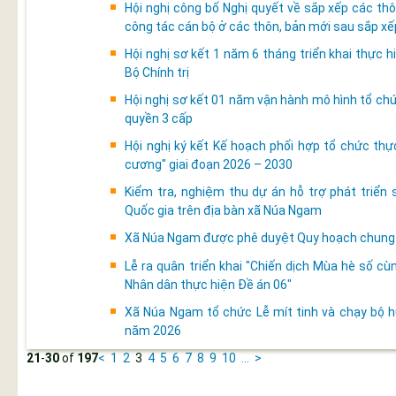
Hội nghị công bố Nghị quyết về sắp xếp các thô
công tác cán bộ ở các thôn, bản mới sau sắp xế
Hội nghị sơ kết 1 năm 6 tháng triển khai thực
Bộ Chính trị
Hội nghị sơ kết 01 năm vận hành mô hình tổ chứ
quyền 3 cấp
Hội nghị ký kết Kế hoạch phối hợp tổ chức th
cương" giai đoạn 2026 – 2030
Kiểm tra, nghiệm thu dự án hỗ trợ phát triển
Quốc gia trên địa bàn xã Núa Ngam
Xã Núa Ngam được phê duyệt Quy hoạch chung đ
Lễ ra quân triển khai "Chiến dịch Mùa hè số c
Nhân dân thực hiện Đề án 06"
Xã Núa Ngam tổ chức Lễ mít tinh và chạy bộ
năm 2026
21
-
30
of
197
<
1
2
3
4
5
6
7
8
9
10
...
>