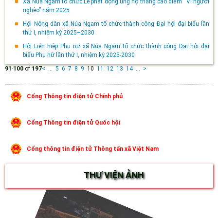
Xã Núa Ngam tổ chức Lễ phát động ủng hộ tháng cao điểm “Vì người
nghèo” năm 2025
Hội Nông dân xã Núa Ngam tổ chức thành công Đại hội đại biểu lần
thứ I, nhiệm kỳ 2025–2030
Hội Liên hiệp Phụ nữ xã Núa Ngam tổ chức thành công Đại hội đại
biểu Phụ nữ lần thứ I, nhiệm kỳ 2025-2030
91
-
100
of
197
<
...
5
6
7
8
9
10
11
12
13
14
...
>
Cổng Thông tin điện tử Chính phủ
Cổng Thông tin điện tử Quốc hội
Cổng thông tin điện tử Thông tấn xã Việt Nam
THƯ VIỆN ẢNH