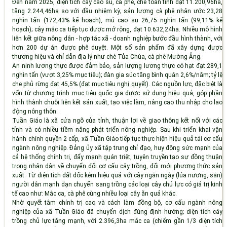
Đến năm 2025, diện tích cây cao su, cà phê, chè toàn tỉnh đạt 11.200,96ha,
tăng 2.244,46ha so với đầu nhiệm kỳ; sản lượng cà phê nhân ước 23,28
nghìn tấn (172,43% kế hoạch), mủ cao su 26,75 nghìn tấn (99,11% kế
hoạch); cây mắc ca tiếp tục được mở rộng, đạt 10.632,24ha. Nhiều mô hình
liên kết giữa nông dân - hợp tác xã - doanh nghiệp bước đầu hình thành, với
hơn 200 dự án được phê duyệt. Một số sản phẩm đã xây dựng được
thương hiệu và chỉ dẫn địa lý như chè Tủa Chùa, cà phê Mường Ảng.
An ninh lương thực được đảm bảo, sản lượng lương thực có hạt đạt 289,1
nghìn tấn (vượt 3,25% mục tiêu); đàn gia súc tăng bình quân 2,6%/năm; tỷ lệ
che phủ rừng đạt 45,5% (đạt mục tiêu nghị quyết). Các nguồn lực, đặc biệt là
vốn từ chương trình mục tiêu quốc gia được sử dụng hiệu quả, góp phần
hình thành chuỗi liên kết sản xuất, tạo việc làm, nâng cao thu nhập cho lao
động nông thôn.
Tuần Giáo là xã cửa ngõ của tỉnh, thuận lợi về giao thông kết nối với các
tỉnh và có nhiều tiềm năng phát triển nông nghiệp. Sau khi triển khai vận
hành chính quyền 2 cấp, xã Tuần Giáo tiếp tục thực hiện hiệu quả tái cơ cấu
ngành nông nghiệp. Đảng ủy xã tập trung chỉ đạo, huy động sức mạnh của
cả hệ thống chính trị, đẩy mạnh quán triệt, tuyên truyền tạo sự đồng thuận
trong nhân dân về chuyển đổi cơ cấu cây trồng, đổi mới phương thức sản
xuất. Từ diện tích đất dốc kém hiệu quả với cây ngắn ngày (lúa nương, sắn)
người dân mạnh dạn chuyển sang trồng các loại cây chủ lực có giá trị kinh
tế cao như: Mắc ca, cà phê cùng nhiều loại cây ăn quả khác.
Nhờ quyết tâm chính trị cao và cách làm đồng bộ, cơ cấu ngành nông
nghiệp của xã Tuần Giáo đã chuyển dịch đúng định hướng; diện tích cây
trồng chủ lực tăng mạnh, với 2.396,3ha mắc ca (chiếm gần 1/3 diện tích