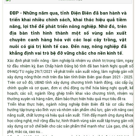
ĐBP - Những năm qua, tỉnh Điện Biên đã ban hành và
triển khai nhiều chính sách, khai thác hiệu quả tiềm
năng, lợi thế để phát triển nông nghiệp. Nhờ đó, trên
địa bàn tỉnh hình thành một số vùng sản xuất
chuyên canh hàng hóa với các loại cây trồng, vật
nuôi có giá trị kinh tế cao. Đến nay, nông nghiệp đã
khẳng định vai trò bệ đỡ vững chắc cho nền kinh tế.
Xác định phát triển nông - lâm nghiệp là nhiệm vụ chính trị trọng tâm, ngay
từ đầu nhiệm kỳ, Ban Chấp hành Đảng bộ tỉnh đã ban hành Nghị quyết số
09-NQ/TU ngày 29/7/2021 về phát triển sản xuất nông, lâm nghiệp gắn với
xây dựng nông thôn mới trên địa bàn tỉnh Điện Biên giai đoạn 2021 - 2025.
Trên cơ sở đó, UBND tỉnh xây dựng chương trình hành động, các cấp ủy,
chính quyền và cơ quan, đơn vị chủ động cụ thể hóa bằng nghị quyết, kế
hoạch; các sở, ngành lồng ghép triển khai vào chương trình, nhiệm vụ
thường xuyên và hàng năm, đảm bảo thực hiện hiệu quả mục tiêu đề ra.
Triển khai thực hiện, ngành nông nghiệp Điện Biên đã tái cơ cấu theo
hướng tập trung vào lĩnh vực và nhóm sản phẩm chủ lực, gắn với nâng cao
năng suất, chất lượng và hiệu quả sản xuất. Tỉnh đẩy mạnh ứng dụng khoa
học công nghệ, mở rộng đầu tư, hình thành vùng sản xuất tập trung gắn với
xây dựng cơ sở chế biến cho các sản phẩm thế mạnh như: Lúa gạo, chè, cà
phê, mắc ca, cao su…