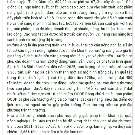
toàn huyện Tuần Giáo cũ); 609,02ha cà phê và 67,4ha cây ăn quả. Các
giống lúa, ngô năng suất, chất lượng cao được đưa vào sản xuất, góp phần
nâng giá trị nông sản, đảm bảo an ninh lương thực, giảm nghèo và thúc
đẩy phát triển kinh tế - xã hội. Địa phương đẩy mạnh chuyển đổi từ sản xuất
hộ cá thể sang mô hình tổ hợp tác, hợp tác xã, liên kết sản xuất gắn với tiêu
thụ sản phẩm, qua đó tăng doanh thu, lợi nhuận, nâng thu nhập cho người
lao động. Các hợp tác xã được hỗ trợ tiếp cận nguồn lực, nâng cao năng lực
cạnh tranh và mở rộng thị trường.
Mường Ảng là địa phương triển khai hiệu quả tái cơ cấu nông nghiệp. Đề án
tái cơ cấu ngành nông nghiệp được triển khai theo hướng nâng cao giá trị
gia tăng và phát triển bền vững, trọng tâm là duy trì và phát triển 1.662ha cà
phê, cho doanh thu hơn 260 tỷ đồng/năm. Sản lượng cà phê tươi bình quân
đạt trên 16.500 tấn/năm; đến năm 2025, sản lượng cà phê trấu ước vượt
3.300 tấn. Đến nay, xã đã hình thành một số mô hình trồng cây ăn quả tập
trung theo chuỗi giá trị với tổng diện tích 125ha, sản lượng đạt 450
tấn/năm, doanh thu trên 5 tỷ đồng. Công tác quảng bá, xây dựng thương
hiệu sản phẩm được đẩy mạnh; chương trình “Mỗi xã một sản phẩm” đạt
nhiều kết quả tích cực với 18 sản phẩm OCOP. Đáng chú ý, nhiều sản phẩm
OCOP cà phê của Mường Ảng đã có mặt tại các cửa hàng, siêu thị, điểm du
lịch trong và ngoài nước, góp phần khẳng định thương hiệu cà phê địa
phương trên thị trường.
Nhờ chủ trương, chính sách phù hợp cùng giải pháp triển khai hiệu quả,
nông nghiệp Điện Biên trở thành bệ đỡ vững chắc cho kinh tế địa phương.
Giai đoạn 2021 - 2025, cơ cấu kinh tế khu vực nông, lâm nghiệp và thủy sản
chiếm 13,65% tổng sản phẩm trên địa bàn tỉnh.