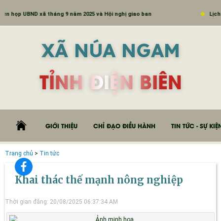
họp UBND xã tháng 9 năm 2025 và Hội nghị giao ban
Lịch côn
XÃ NÚA NGAM
TỈNH ĐIỆN BIÊN
GIỚI THIỆU
CHỈ ĐẠO ĐIỀU HÀNH
TIN TỨC - SỰ KIỆ
Trang chủ
>
Tin tức
Khai thác thế mạnh nông nghiệp
Thời gian đăng: 20/08/2025 06:37:34 AM