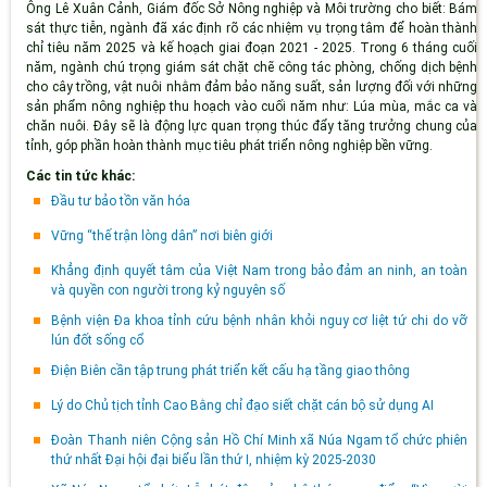
Ông Lê Xuân Cảnh, Giám đốc Sở Nông nghiệp và Môi trường cho biết: Bám
sát thực tiễn, ngành đã xác định rõ các nhiệm vụ trọng tâm để hoàn thành
chỉ tiêu năm 2025 và kế hoạch giai đoạn 2021 - 2025. Trong 6 tháng cuối
năm, ngành chú trọng giám sát chặt chẽ công tác phòng, chống dịch bệnh
cho cây trồng, vật nuôi nhằm đảm bảo năng suất, sản lượng đối với những
sản phẩm nông nghiệp thu hoạch vào cuối năm như: Lúa mùa, mắc ca và
chăn nuôi. Đây sẽ là động lực quan trọng thúc đẩy tăng trưởng chung của
tỉnh, góp phần hoàn thành mục tiêu phát triển nông nghiệp bền vững.
Các tin tức khác:
Đầu tư bảo tồn văn hóa
Vững “thế trận lòng dân” nơi biên giới
Khẳng định quyết tâm của Việt Nam trong bảo đảm an ninh, an toàn
và quyền con người trong kỷ nguyên số
Bệnh viện Đa khoa tỉnh cứu bệnh nhân khỏi nguy cơ liệt tứ chi do vỡ
lún đốt sống cổ
Điện Biên cần tập trung phát triển kết cấu hạ tầng giao thông
Lý do Chủ tịch tỉnh Cao Bằng chỉ đạo siết chặt cán bộ sử dụng AI
Đoàn Thanh niên Cộng sản Hồ Chí Minh xã Núa Ngam tổ chức phiên
thứ nhất Đại hội đại biểu lần thứ I, nhiệm kỳ 2025-2030