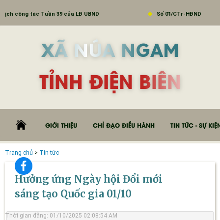
h công tác Tuần 39 của LĐ UBND
Số 01/CTr-HĐND
XÃ NÚA NGAM
TỈNH ĐIỆN BIÊN
GIỚI THIỆU
CHỈ ĐẠO ĐIỀU HÀNH
TIN TỨC - SỰ KIỆ
Trang chủ
>
Tin tức
Hưởng ứng Ngày hội Đổi mới
sáng tạo Quốc gia 01/10
Thời gian đăng: 01/10/2025 02:08:54 AM