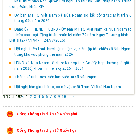
khai thực hiện Nghị quyết Hội nghị lần thứ ba Ban Chấp hành Trung
ương Đảng khóa XIV
Ủy ban MTTQ Việt Nam xã Núa Ngam sơ kết công tác Mặt trận 6
tháng đầu năm 2026
Đảng ủy – HĐND – UBND - Ủy ban MTTQ Việt Nam xã Núa Ngam tổ
chức các hoạt động tri ân nhân kỷ niệm 79 năm Ngày Thương binh –
Liệt sĩ (27/7/1947 – 247/7/2026)
Hội nghị triển khai thực hiện nhiệm vụ diễn tập tác chiến xã Núa Ngam
trong khu vực phòng thủ năm 2026
HĐND xã Núa Ngam tổ chức Kỳ họp thứ Ba (Kỳ họp thường lệ giữa
năm 2026) khóa II, nhiệm kỳ 2026 – 2031
Thống kê tỉnh Điện Biên làm việc tại xã Núa Ngam
Hội nghị bàn giao hồ sơ, cơ sở vật chất Trạm Y tế xã Núa Ngam
1
-
10
of
197
<
1
2
3
4
5
6
7
8
9
10
...
>
Cổng Thông tin điện tử Chính phủ
Cổng Thông tin điện tử Quốc hội