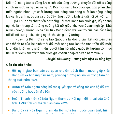
Đổi mới sáng tạo là động lực chính của tăng trưởng; chuyển đổi số là công
cụ chiến lược nâng cao năng lực Đổi mới sáng tạo quốc gia; góp phần phát
triển nguồn nhân lực chất lượng cao, nâng cao năng suất lao động, năng
lực cạnh tranh quốc gia và thúc đẩy tăng trưởng kinh tế - xã hội bền vững;
(5)
Thúc đẩy phát triển hệ thống Đổi mới sáng tạo quốc gia, lấy doanh
nghiệp làm trung tâm; tăng cường kết nối giữa khu vực Doanh nghiệp - Nhà
nước - Viện/Trường - Nhà đầu tư - Cộng đồng với vai trò của các nền tảng
số kết nối cung - cầu công nghệ, chuyên gia - ý tưởng.
Ngày hội Đổi mới sáng tạo Quốc gia là không gian kết nối toàn diện
các thành tố của hệ sinh thái đổi mới sáng tạo; lan tỏa tinh thần đổi mới,
khơi dậy khát vọng phát triển, quyết tâm hội nhập quốc tế, hướng tới mục
tiêu đưa Việt Nam trở thành quốc gia có thu nhập cao vào năm 2045./.
Tác giả: Hà Cường - Trung tâm Dịch vụ tổng hợp
Các tin tức khác:
Hội nghị giao ban các cơ quan chuyên trách tham mưu, giúp việc
Đảng ủy xã 6 tháng đầu năm; phương hướng nhiệm vụ trọng tâm 06
tháng cuối năm 2026
UBND xã Núa Ngam công bố các quyết định về công tác cán bộ đối với
các trường học trên địa bàn
Đoàn Thanh niên xã Núa Ngam tham dự Hội nghị đối thoại của Chủ
tịch UBND tỉnh với thanh niên năm 2026
Đảng ủy xã Núa Ngam tham dự Hội nghị toàn quốc quán triệt, triển