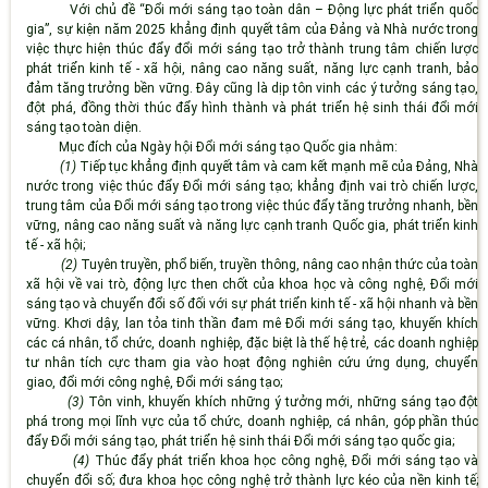
Với chủ đề “Đổi mới sáng tạo toàn dân – Động lực phát triển quốc
gia”, sự kiện năm 2025 khẳng định quyết tâm của Đảng và Nhà nước trong
việc thực hiện thúc đẩy đổi mới sáng tạo trở thành trung tâm chiến lược
phát triển kinh tế - xã hội, nâng cao năng suất, năng lực cạnh tranh, bảo
đảm tăng trưởng bền vững. Đây cũng là dịp tôn vinh các ý tưởng sáng tạo,
đột phá, đồng thời thúc đẩy hình thành và phát triển hệ sinh thái đổi mới
sáng tạo toàn diện.
Mục đích của Ngày hội Đổi mới sáng tạo Quốc gia nhằm:
(1)
Tiếp tục khẳng định quyết tâm và cam kết mạnh mẽ của Đảng, Nhà
nước trong việc thúc đẩy Đổi mới sáng tạo; khẳng định vai trò chiến lược,
trung tâm của Đổi mới sáng tạo trong việc thúc đẩy tăng trưởng nhanh, bền
vững, nâng cao năng suất và năng lực cạnh tranh Quốc gia, phát triển kinh
tế - xã hội;
(2)
Tuyên truyền, phổ biến, truyền thông, nâng cao nhận thức của toàn
xã hội về vai trò, động lực then chốt của khoa học và công nghệ, Đổi mới
sáng tạo và chuyển đổi số đối với sự phát triển kinh tế - xã hội nhanh và bền
vững. Khơi dậy, lan tỏa tinh thần đam mê Đổi mới sáng tạo, khuyến khích
các cá nhân, tổ chức, doanh nghiệp, đặc biệt là thế hệ trẻ, các doanh nghiệp
tư nhân tích cực tham gia vào hoạt động nghiên cứu ứng dụng, chuyển
giao, đổi mới công nghệ, Đổi mới sáng tạo;
(3)
Tôn vinh, khuyến khích những ý tưởng mới, những sáng tạo đột
phá trong mọi lĩnh vực của tổ chức, doanh nghiệp, cá nhân, góp phần thúc
đẩy Đổi mới sáng tạo, phát triển hệ sinh thái Đổi mới sáng tạo quốc gia;
(4)
Thúc đẩy phát triển khoa học công nghệ, Đổi mới sáng tạo và
chuyển đổi số; đưa khoa học công nghệ trở thành lực kéo của nền kinh tế;