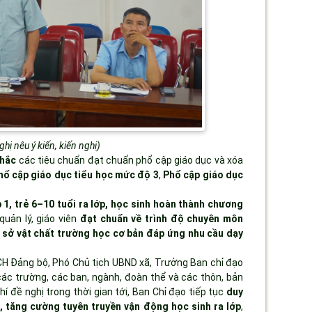
hị nêu ý kiến, kiến nghị)
chắc
các tiêu chuẩn đạt chuẩn phổ cập giáo dục và xóa
hổ cập giáo dục tiểu học mức độ 3
,
Phổ cập giáo dục
lớp 1, trẻ 6–10 tuổi ra lớp, học sinh hoàn thành chương
quản lý, giáo viên
đạt chuẩn về trình độ chuyên môn
 sở vật chất trường học cơ bản đáp ứng nhu cầu dạy
CH Đảng bộ, Phó Chủ tịch UBND xã, Trưởng Ban chỉ đạo
c trường, các ban, ngành, đoàn thể và các thôn, bản
 đề nghị trong thời gian tới, Ban Chỉ đạo tiếp tục
duy
,
tăng cường tuyên truyền vận
động học sinh ra lớp
,