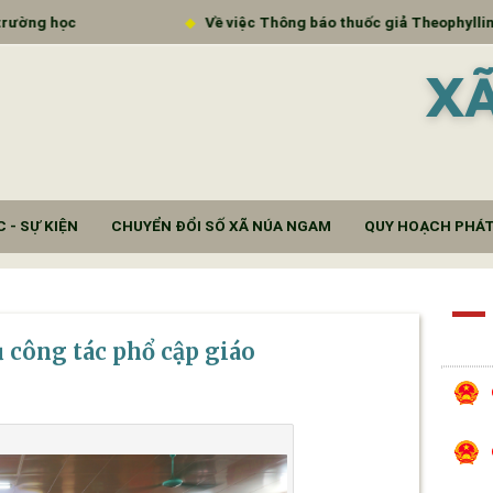
Về việc Thông báo thuốc giả Theophyllin extended - release t
X
 - SỰ KIỆN
CHUYỂN ĐỔI SỐ XÃ NÚA NGAM
QUY HOẠCH PHÁT
ụ công tác phổ cập giáo