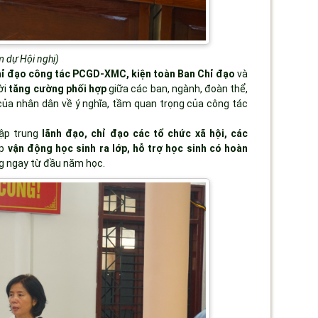
m dự Hội nghị)
hỉ đạo công tác PCGD-XMC
,
kiện toàn Ban Chỉ đạo
và
ời
tăng cường phối hợp
giữa các ban, ngành, đoàn thể,
 của nhân dân về ý nghĩa, tầm quan trọng của công tác
tập trung
lãnh đạo, chỉ đạo các tổ chức xã hội, các
áp
vận động học sinh ra lớp, hỗ trợ học sinh có hoàn
ng ngay từ đầu năm học.