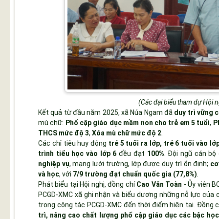
(Các đại biểu tham dự Hội ng
Kết quả từ đầu năm 2025, xã Núa Ngam đã
duy trì vững 
mù chữ:
Phổ cập giáo dục mầm non cho trẻ em 5 tuổi
,
P
THCS mức độ 3
,
Xóa mù chữ mức độ 2
.
Các chỉ tiêu huy động
trẻ 5 tuổi ra lớp, trẻ 6 tuổi vào 
trình tiểu học vào lớp 6
đều đạt
100%
. Đội ngũ cán bộ 
nghiệp vụ
, mạng lưới trường, lớp được duy trì ổn định;
cơ
và học
, với
7/9 trường đạt chuẩn quốc gia (77,8%)
.
Phát biểu tại Hội nghị, đồng chí
Cao Văn Toàn
- Ủy viên B
PCGD-XMC xã ghi nhận và biểu dương những nỗ lực của cá
trong công tác PCGD-XMC đến thời điểm hiện tại. Đồng chí
trì, nâng cao chất lượng phổ cập giáo dục các bậc học