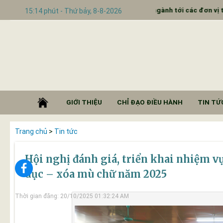
ạnh truyền thông đưa báo ngành tới các đơn vị trường học
15:14 phút - Thứ bảy, 8-8-2026
GIỚI THIỆU
CHỈ ĐẠO ĐIỀU HÀNH
TIN TỨC
Trang chủ
>
Tin tức
Hội nghị đánh giá, triển khai nhiệm v
dục – xóa mù chữ năm 2025
Thời gian đăng: 20/10/2025 01:32:24 AM