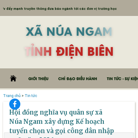
mạnh truyền thông đưa báo ngành tới các đơn vị trường học
XÃ NÚA NGAM
TỈNH ĐIỆN BIÊN
GIỚI THIỆU
CHỈ ĐẠO ĐIỀU HÀNH
TIN TỨC - SỰ KIỆ
Trang chủ
>
Tin tức
Hội đồng nghĩa vụ quân sự xã
Núa Ngam xây dựng Kế hoạch
tuyển chọn và gọi công dân nhập