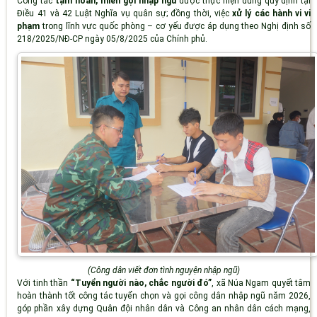
Công tác
tạm hoãn, miễn gọi nhập ngũ
được thực hiện đúng quy định tại
Điều 41 và 42 Luật Nghĩa vụ quân sự; đồng thời, việc
xử lý các hành vi vi
phạm
trong lĩnh vực quốc phòng – cơ yếu được áp dụng theo Nghị định số
218/2025/NĐ-CP ngày 05/8/2025 của Chính phủ.
(Công dân viết đơn tình nguyện nhập ngũ)
Với tinh thần
“Tuyển người nào, chắc người đó”
, xã Núa Ngam quyết tâm
hoàn thành tốt công tác tuyển chọn và gọi công dân nhập ngũ năm 2026,
góp phần xây dựng Quân đội nhân dân và Công an nhân dân cách mạng,