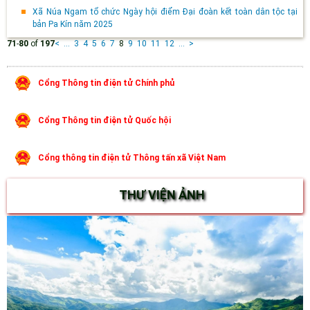
Xã Núa Ngam tổ chức Ngày hội điểm Đại đoàn kết toàn dân tộc tại
bản Pa Kín năm 2025
71
-
80
of
197
<
...
3
4
5
6
7
8
9
10
11
12
...
>
Cổng Thông tin điện tử Chính phủ
Cổng Thông tin điện tử Quốc hội
Cổng thông tin điện tử Thông tấn xã Việt Nam
THƯ VIỆN ẢNH