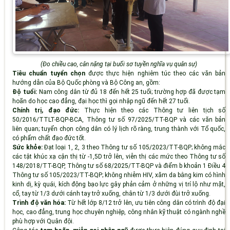
(Đo chiều cao, cân nặng tại buổi sơ tuyền nghĩa vụ quân sự)
Tiêu chuẩn tuyển chọn
được thực hiện nghiêm túc theo các văn bản
hướng dẫn của Bộ Quốc phòng và Bộ Công an, gồm:
Độ tuổi:
Nam công dân từ đủ 18 đến hết 25 tuổi; trường hợp đã được tạm
hoãn do học cao đẳng, đại học thì gọi nhập ngũ đến hết 27 tuổi.
Chính trị, đạo đức:
Thực hiện theo các Thông tư liên tịch số
50/2016/TTLT-BQP-BCA, Thông tư số 97/2025/TT-BQP và các văn bản
liên quan; tuyển chọn công dân có lý lịch rõ ràng, trung thành với Tổ quốc,
có phẩm chất đạo đức tốt.
Sức khỏe:
Đạt loại 1, 2, 3 theo Thông tư số 105/2023/TT-BQP; không mắc
các tật khúc xạ cận thị từ -1,5D trở lên, viễn thị các mức theo Thông tư số
148/2018/TT-BQP, Thông tư số 68/2025/TT-BQP và điểm b khoản 1 Điều 4
Thông tư số 105/2023/TT-BQP; không nhiễm HIV, xăm da bằng kim có hình
kinh dị, kỳ quái, kích động bạo lực gây phản cảm ở những vị trí lộ như mặt,
cổ, tay từ 1/3 dưới cánh tay trở xuống, chân từ 1/3 dưới đùi trở xuống.
Trình độ văn hóa:
Từ hết lớp 8/12 trở lên, ưu tiên công dân có trình độ đại
học, cao đẳng, trung học chuyên nghiệp, công nhân kỹ thuật có ngành nghề
phù hợp với Quân đội.