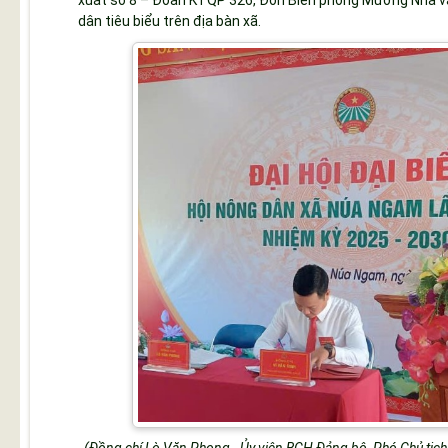
xuất số 8 – Đoàn KTQP 326, Đồn Biên phòng Mường Nhà và 
dân tiêu biểu trên địa bàn xã.
(Đồng chí Lò Văn Phong - Ủy viên BCH Đảng bộ, Phó Chủ tịch