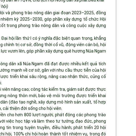
 hội)
 Hội và phong trào nông dân giai đoạn 2023–2025, đồng
m nhiệm kỳ 2025–2030, góp phần xây dựng tổ chức Hội
cốt trong phong trào nông dân và công cuộc xây dựng
 Đại hội lần thứ I có ý nghĩa đặc biệt quan trọng, khẳng
g chính trị cơ sở, đồng thời cổ vũ, động viên cán bộ, hội
nỗ lực vươn lên, góp phần xây dựng quê hương Núa Ngam
nông dân xã Núa Ngam đã đạt được nhiều kết quả tích
ướng mạnh về cơ sở, gắn với nhu cầu thực tiễn của hội
 được triển khai sâu rộng, nâng cao nhận thức, củng cố
i.
 viên nâng cao; công tác kiểm tra, giám sát được thực
ựng nông thôn mới, bảo vệ môi trường được triển khai
g dân (đào tạo nghề, xây dựng mô hình sản xuất, tổ hợp
 cải thiện đời sống cho hội viên.
uyền cho hơn 800 lượt người; phát động các phong trào
 với việc học tập và làm theo tư tưởng, đạo đức, phong
tin trong tuyên truyền, điều hành; phát triển 20 hội
 chi hội; 100% chi hội hoàn thành tốt nhiệm vụ, trong đó