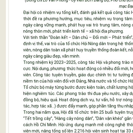
mạc Đại
Đại hội có nhiệm vụ tổng kết, đánh giá kết quả công tác
thời đề ra phương hướng, mục tiêu, nhiệm vụ trọng tâ
ngày càng vững mạnh, phát huy vai trò trung tâm, nòng 
nông thôn mới, phát triển kinh tế – xã hội địa phương.
Với tinh thần “Đoàn kết – Dân chủ – Đổi mới – Phát triển”,
định vị thế, vai trò của tổ chức Hội Nông dân trong hệ thốn
viên, nông dân toàn xã phát huy truyền thống đoàn kết, 
ngày càng giàu đẹp, văn minh.
Trong nhiệm kỳ 2023–2025, công tác Hội và phong trào 
cực. Nội dung, phương thức hoạt động có nhiều đổi mới, h
viên. Công tác tuyên truyền, giáo dục chính trị tư tưởng
niềm tin của hội viên đối với Đảng, Nhà nước và tổ chức Hộ
Tổ chức bộ máy từng bước được kiện toàn, chất lượng hội
hiện nghiêm túc. Các phong trào thi đua yêu nước, xây d
đồng bộ, hiệu quả. Hoạt động dịch vụ, tư vấn, hỗ trợ nôn
tác, hợp tác xã...) được đẩy mạnh, góp phần tăng thu nhập,
Trong hai năm qua, Hội đã tổ chức trên 25 buổi tuyên tr
“Tết trồng cây”, “Hàng cây nông dân”, “Dân vận khéo” gắn
cách Hồ Chí Minh. Hội ứng dụng mạnh mẽ công nghệ thông 
viên mới, nâng tổng số lên 2.216 hội viên sinh hoạt tại 33