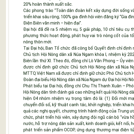
20% hoàn thành xuất sắc.
Các phong trào “Toàn dân đoàn kết xây dựng đời sống vă
triển khai sâu rộng; 100% gia đình hội viên đăng ký “Gia 
Điện Biên văn minh – hiện đại”.
Đại hội đã đề ra 5 nhiệm vụ, 5 giải pháp, 10 chỉ tiêu cụ 
phương thức hoạt động, phát huy vai trò nòng cốt của tổ 
nông thôn mới.
Tại Đại hội, Ban Tổ chức đã công bố Quyết định chỉ định
Chủ tịch Hội Nông dân xã Núa Ngam khóa I, nhiệm kỳ 202
Biên lần thứ XI. Theo đó, đồng chí Lò Văn Phong – Ủy vi
được chỉ định giữ chức Chủ tịch Hội Nông dân xã Núa N
MTTQ Việt Nam xã được chỉ định giữ chức Phó Chủ tịch H
Đoàn đại biểu Hội Nông dân xã Núa Ngam dự Đại hội Hội Nô
Phát biểu tại Đại hội, đồng chí Chu Thị Thanh Xuân – Ph
Hội Nông dân tỉnh đánh giá cao những kết quả Hội Nông dâ
hiện 04 nhóm nhiệm vụ trọng tâm đó là: (1) Đổi mới m
chuyển đổi số, kỹ thuật canh tác, khởi nghiệp; triển khai 
quả các nghị quyết, chương trình hành động của Trung ươn
chức, phát triển hội viên, xây dựng đội ngũ cán bộ “vừa 
nước, hỗ trợ nông dân sản xuất, kinh doanh giỏi, kết nối, hỗ
phát triển sản phẩm OCOP, ứng dụng thương mại điện tử. 