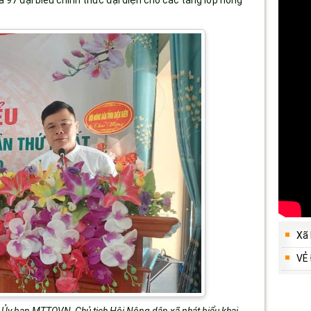
97 đại biểu chính thức đại diện cho các tầng lớp nông
Xã
VẺ
 Ủy ban MTTQVN, Chủ tịch Hội Nông dân xã phát biểu khai