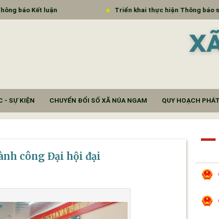
Triển khai thực hiện Thông báo số 1466/TB-SKHCN
X
 - SỰ KIỆN
CHUYỂN ĐỔI SỐ XÃ NÚA NGAM
QUY HOẠCH PHÁT
nh công Đại hội đại