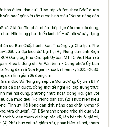
n hóa ở khu dân cư”, “Học tập và làm theo Bác” được
đình văn hóa” gắn với xây dựng hình mẫu “Người nông dân
thể và 2 khâu đột phá, nhằm tiếp tục đổi mới nội dung,
chức Hội trong phát triển kinh tế – xã hội và xây dựng
 nhân sự Ban Chấp hành, Ban Thường vụ, Chủ tịch, Phó
5–2030 và đại biểu dự Đại hội Hội Nông dân tỉnh Điện
ên BCH Đảng bộ, Phó Chủ tịch Ủy ban MTTQ Việt Nam xã
gam khóa I; đồng chí Vì Văn Sinh – Công chức Ủy ban
ội Nông dân xã Núa Ngam khóa I, nhiệm kỳ 2025–2030.
ng dân tỉnh gồm 06 đồng chí.
ó Giám đốc Sở Nông nghiệp và Môi trường, Ủy viên BTV
n xã đã đạt được, đồng thời đề nghị Hội tập trung thực
ạnh mẽ nội dung, phương thức hoạt động Hội, gắn với
hiệu quả mục tiêu “Hội Nông dân số”. (2) Thực hiện hiệu
g, Tỉnh ủy, Hội Nông dân tỉnh, nâng cao chất lượng tổ
hồng, vừa chuyên”. (3) Đẩy mạnh phong trào thi đua yêu
 trợ hội viên tham gia hợp tác xã, liên kết chuỗi giá trị,
(4) Phát huy vai trò giám sát, phản biện xã hội, tham