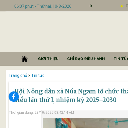
Số 01/CTr-HĐND
Thông báo Kết luận
06:07 phút - Thứ hai, 10-8-2026
GIỚI THIỆU
CHỈ ĐẠO ĐIỀU HÀNH
TIN TỨC
Trang chủ
>
Tin tức
Hội Nông dân xã Núa Ngam tổ chức thà
biểu lần thứ I, nhiệm kỳ 2025–2030
Thời gian đăng: 23/10/2025 03:42:14 AM