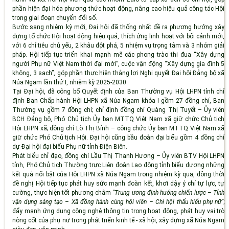
phần hiện đại hóa phương thức hoạt động, nâng cao hiệu quả công tác Hội
trong giai đoạn chuyển đổi số.
Bước sang nhiệm kỳ mới, Đại hội đã thống nhất đề ra phương hướng xây
dựng tổ chức Hội hoạt động
hiệu quả, thích ứng linh hoạt với bối cảnh mới
,
với 6 chỉ tiêu chủ yếu, 2 khâu đột phá, 5 nhiệm vụ trọng tâm và 3 nhóm giải
pháp. Hội tiếp tục triển khai mạnh mẽ các phong trào thi đua
“Xây dựng
người Phụ nữ Việt Nam thời đại mới”
, cuộc vận động
“Xây dựng gia đình 5
không, 3 sạch”
, góp phần thực hiện thắng lợi Nghị quyết Đại hội Đảng bộ xã
Núa Ngam lần thứ I, nhiệm kỳ 2025-2030.
Tại Đại hội, đã công bố
Quyết định của
Ban Thường vụ Hội LHPN tỉnh
chỉ
định Ban Chấp hành Hội LHPN xã Núa Ngam khóa I gồm 27 đồng chí
, Ban
Thường vụ gồm 7 đồng chí; chỉ định
đồng chí Quàng Thị Tuyết
– Ủy viên
BCH Đảng bộ, Phó Chủ tịch Ủy ban MTTQ Việt Nam xã giữ chức
Chủ tịch
Hội LHPN xã
;
đồng chí Lò Thị Bỉnh
– công chức Ủy ban MTTQ Việt Nam xã
giữ chức
Phó Chủ tịch Hội
. Đại hội cũng bầu đoàn đại biểu gồm 4 đồng chí
dự Đại hội đại biểu Phụ nữ tỉnh Điện Biên.
Phát biểu chỉ đạo,
đồng chí Lầu Thị Thanh Hương
– Ủy viên BTV Hội LHPN
tỉnh, Phó Chủ tịch Thường trực Liên đoàn Lao động tỉnh biểu dương những
kết quả nổi bật của Hội LHPN xã Núa Ngam trong nhiệm kỳ qua, đồng thời
đề nghị Hội tiếp tục
phát huy sức mạnh đoàn kết, khơi dậy ý chí tự lực, tự
cường
, thực hiện tốt phương châm
“Trung ương định hướng chiến lược – Tỉnh
vận dụng sáng tạo – Xã đồng hành cùng hội viên – Chi hội thấu hiểu phụ nữ”
;
đẩy mạnh ứng dụng công nghệ thông tin trong hoạt động, phát huy vai trò
nòng cốt của phụ nữ trong phát triển kinh tế - xã hội, xây dựng xã Núa Ngam