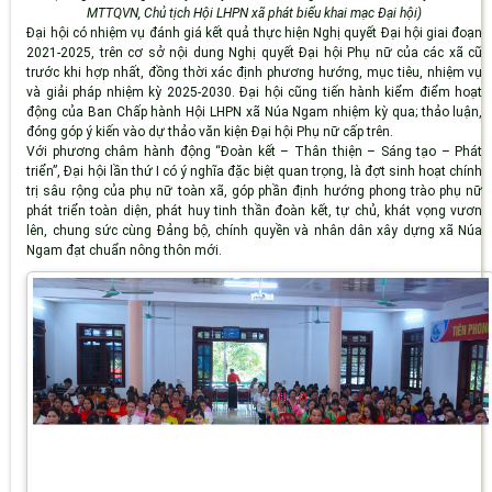
MTTQVN, Chủ tịch Hội LHPN xã phát biểu khai mạc Đại hội)
Đại hội có nhiệm vụ
đánh giá kết quả thực hiện Nghị quyết Đại hội giai đoạn
2021-2025
, trên cơ sở nội dung Nghị quyết Đại hội Phụ nữ của các xã cũ
trước khi hợp nhất, đồng thời
xác định phương hướng, mục tiêu, nhiệm vụ
và giải pháp nhiệm kỳ 2025-2030
. Đại hội cũng tiến hành kiểm điểm hoạt
động của Ban Chấp hành Hội LHPN xã Núa Ngam nhiệm kỳ qua; thảo luận,
đóng góp ý kiến vào dự thảo văn kiện Đại hội Phụ nữ cấp trên.
Với phương châm hành động
“Đoàn kết – Thân thiện – Sáng tạo – Phát
triển”
, Đại hội lần thứ I có ý nghĩa đặc biệt quan trọng, là đợt sinh hoạt chính
trị sâu rộng của phụ nữ toàn xã, góp phần định hướng phong trào phụ nữ
phát triển toàn diện, phát huy tinh thần đoàn kết, tự chủ, khát vọng vươn
lên, chung sức cùng Đảng bộ, chính quyền và nhân dân xây dựng xã Núa
Ngam đạt chuẩn nông thôn mới.