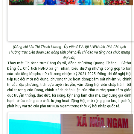
(Đồng chí Lầu Thị Thanh Hương -
Ủy viên BTV Hội LHPN tỉnh, Phó Chủ tịch
Thường trực Liên đoàn Lao động tỉnh phát biểu chỉ đạo và tặng hoa chúc mừng
Đại hội)
Thay mặt Thường trực Đảng ủy xã,
đồng chí Nông Quang Thắng – Bí thư
Đảng ủy, Chủ tịch HĐND xã
ghi nhận, biểu dương những đóng góp to lớn
của các tầng lớp phụ nữ xã trong nhiệm kỳ 2021-2025. Đồng chí đề nghị Hội
tiếp tục đổi mới nội dung, phương thức hoạt động; bám sát nhiệm vụ chính
trị của địa phương, tích cực tuyên truyền, vận động hội viên chấp hành tốt
chủ trương của Đảng, chính sách pháp luật của Nhà nước; quan tâm giáo
dục truyền thống, đạo đức, lối sống, kỹ năng làm cha mẹ, xây dựng gia đình
hạnh phúc; nâng cao chất lượng hoạt động Hội, mở rộng giao lưu, học hỏi,
phát huy vai trò của phụ nữ Núa Ngam trong thời kỳ hội nhập quốc tế.