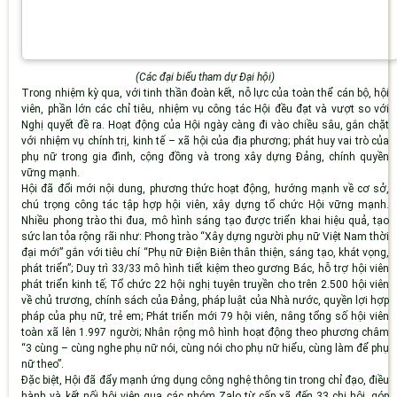
(Các đại biểu tham dự Đại hội)
Trong nhiệm kỳ qua, với tinh thần đoàn kết, nỗ lực của toàn thể cán bộ, hội
viên,
phần lớn các chỉ tiêu, nhiệm vụ công tác Hội đều đạt và vượt so với
Nghị quyết đề ra
. Hoạt động của Hội ngày càng đi vào chiều sâu, gắn chặt
với nhiệm vụ chính trị, kinh tế – xã hội của địa phương; phát huy vai trò của
phụ nữ trong gia đình, cộng đồng và trong xây dựng Đảng, chính quyền
vững mạnh.
Hội đã
đổi mới nội dung, phương thức hoạt động
, hướng mạnh về cơ sở,
chú trọng công tác tập hợp hội viên, xây dựng tổ chức Hội vững mạnh.
Nhiều phong trào thi đua, mô hình sáng tạo được triển khai hiệu quả, tạo
sức lan tỏa rộng rãi như: Phong trào
“Xây dựng người phụ nữ Việt Nam thời
đại mới”
gắn với tiêu chí
“Phụ nữ Điện Biên thân thiện, sáng tạo, khát vọng,
phát triển”
; Duy trì
33/33 mô hình tiết kiệm theo gương Bác
, hỗ trợ hội viên
phát triển kinh tế; Tổ chức
22 hội nghị tuyên truyền
cho trên
2.500 hội viên
về chủ trương, chính sách của Đảng, pháp luật của Nhà nước, quyền lợi hợp
pháp của phụ nữ, trẻ em;
Phát triển mới 79 hội viên
, nâng tổng số hội viên
toàn xã lên
1.997 người
; Nhân rộng mô hình hoạt động theo phương châm
“3 cùng – cùng nghe phụ nữ nói, cùng nói cho phụ nữ hiểu, cùng làm để phụ
nữ theo”
.
Đặc biệt, Hội đã
đẩy mạnh ứng dụng công nghệ thông tin
trong chỉ đạo, điều
hành và kết nối hội viên qua các nhóm Zalo từ cấp xã đến 33 chi hội, góp