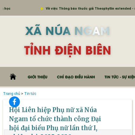
ng báo thuốc giả Theophyllin extended - release tablet (Theophylline 100mg)
XÃ NÚA NGAM
TỈNH ĐIỆN BIÊN
GIỚI THIỆU
CHỈ ĐẠO ĐIỀU HÀNH
TIN TỨC - SỰ KIỆ
Trang chủ
>
Tin tức
Hội Liên hiệp Phụ nữ xã Núa
Ngam tổ chức thành công Đại
hội đại biểu Phụ nữ lần thứ I,