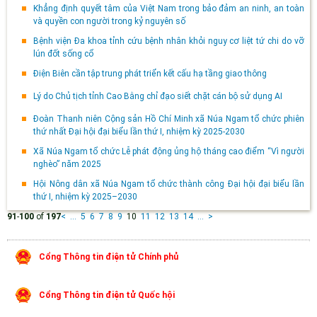
Khẳng định quyết tâm của Việt Nam trong bảo đảm an ninh, an toàn
và quyền con người trong kỷ nguyên số
Bệnh viện Đa khoa tỉnh cứu bệnh nhân khỏi nguy cơ liệt tứ chi do vỡ
lún đốt sống cổ
Điện Biên cần tập trung phát triển kết cấu hạ tầng giao thông
Lý do Chủ tịch tỉnh Cao Bằng chỉ đạo siết chặt cán bộ sử dụng AI
Đoàn Thanh niên Cộng sản Hồ Chí Minh xã Núa Ngam tổ chức phiên
thứ nhất Đại hội đại biểu lần thứ I, nhiệm kỳ 2025-2030
Xã Núa Ngam tổ chức Lễ phát động ủng hộ tháng cao điểm “Vì người
nghèo” năm 2025
Hội Nông dân xã Núa Ngam tổ chức thành công Đại hội đại biểu lần
thứ I, nhiệm kỳ 2025–2030
91
-
100
of
197
<
...
5
6
7
8
9
10
11
12
13
14
...
>
Cổng Thông tin điện tử Chính phủ
Cổng Thông tin điện tử Quốc hội