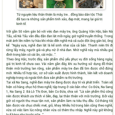
Từ nguyên liệu thân thiện là mây, tre... đồng bào dân tộc Thái
đã tạo ra những sản phẩm tinh xảo, đẹp mắt, mang lại giá trị
kinh tế.
Với gần 50 năm gắn bó với việc đan mây tre, ông Quàng Văn Hặc, bản Nà
Tấu, xã Nà Tấu vẫn đều đặn đan lát mỗi ngày, giữ nghề truyền thống. Trong
mắt
ánh lên niềm tự hào khi nhắc đến nghề mà cả cuộc đời ông gắn bó
, ông
kể: “Ngày xưa, nghề đan lát là kế sinh nhai của cả bản. Thanh niên thì đi
rừng lấy mây, người già và phụ nữ ở nhà đan. Nhờ nghề này mà nhiều gia
đình trong bản có cái ăn, cái mặc...”.
Theo ông Hặc, trước đây, sản phẩm chủ yếu phục vụ đời sống hàng ngày,
giá trị kinh tế chưa cao. Vài năm gần đây, khi xu hướng sử dụng đồ thân
thiện môi trường lan rộng, sản phẩm mây tre đan đã tìm được chỗ đứng
mới. Nhiều tổ hợp tác, cơ sở sản xuất được hình thành, liên kết với doanh
nghiệp trong và ngoài tỉnh đưa sản phẩm ra thị trường.
Tại xã Na Sang,
nghề đan mây tre đang được duy trì và phát triển.
Toàn xã
hiện có hàng chục hộ theo nghề, tập trung ở các bản như
:
Co Đứa, Na Sang
1, Na Sang 2.
Bà Lò Thị Đon, bản Co Đứa, chia sẻ: “Là sản phẩm thủ công
nên được khách ưa thích vì bền, đẹp, lại thân thiện với môi trường. Bởi vậy
giờ có người thu mua tận nơi, sản phẩm làm ra tiêu thụ đều. Có tháng tôi
bán được vài chục chiếc mẹt, giỏ, khay. Nhiều hộ trong bản cũng theo nghề,
vừa có việc làm lúc nông nhàn vừa có thêm thu nhập. Nghề này giờ không
lo ế hàng như trước nữa...”.