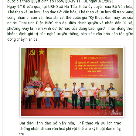
quốc gia theo Quyết định số 1659/QĐ-BVHTTDL ngày 3/6/2025.
Ngày 9/10 vừa qua, tại UBND xã Nà Tấu, thừa ủy quyền của Bộ Văn hóa,
Thể thao và Du lịch, lãnh đạo Sở Văn hóa, Thể thao và Du lịch đã trao Bằng
công nhận di sản văn hóa phi vật thể quốc gia “Kỹ thuật đan mây, tre của
người Thái tỉnh Điện Biên” cho đại diện chính quyền và nhân dân 31 xã,
phường. Đây là niềm vinh dự, tự hào của đồng bào người Thái, đồng thời
khẳng định giá trị của nghề truyền thống, bản sắc văn hóa dân tộc giữa
dòng chảy hiện đại.
Đại diện lãnh đạo Sở Văn hóa, Thể thao và Du lịch trao
chứng nhận di sản văn hoá phi vật thể cho kỹ thuật đan mây,
tre.