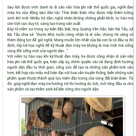
Sau khi được vinh danh là di sản văn hóa phi vật thể quốc gia, nghề đan
mây tre của đồng bào dân tộc Thái Điện Biên như được tiếp thêm luồng
sinh khí mới. Nhiều hộ dân, nghệ nhân không những phấn khởi, tự hào mà
còn tích cực duy trì, sáng tạo trong sản xuất.
Bày tỏ niềm vui trong sự kiện đặc biệt, ông Quàng Văn Hặc, bản Nà Tấu, xã
Nà Tấu chia sẻ: “Được Nhà nước công nhận là di sản, chúng tôi càng có
thêm động lực để giữ nghề. Mong muốn lớn nhất của bà con là có đầu ra ổn
định, lớp trẻ học nghề để kỹ thuật đan mây tre không bị mai một mà sống
cùng đời sống mới của người dân...”.
Với niềm tự hào sau khi kỹ thuật đan mây, tre được công nhận di sản văn
hóa phi vật thể quốc gia, hiện cấp ủy, chính quyền các xã đang định hướng
người dân đầu tư thời gian, công sức để tạo ra những sản phẩm tinh xảo
hơn,
kết hợp các mẫu mã hiện đại với hoa văn truyền thống, biến những sản
phẩm quen thuộc thành quà lưu niệm đặc trưng của vùng đất Điện Biên.
Từ
đó, giúp nghề đan mây tre hướng tới
thị trường du lịch, mở rộng đầu ra cho
sản phẩm và tạo thêm sinh kế bền vững cho người dân.