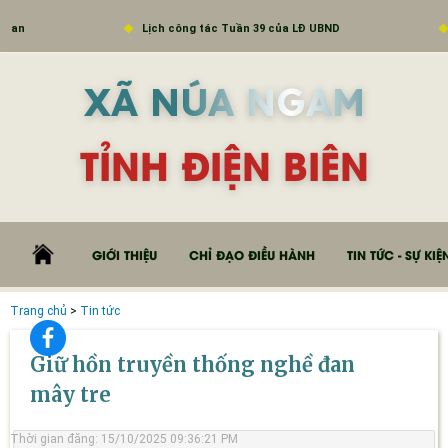
Lịch công tác Tuần 39 của LĐ UBND
Số 01/
XÃ NÚA NGAM
TỈNH ĐIỆN BIÊN
GIỚI THIỆU
CHỈ ĐẠO ĐIỀU HÀNH
TIN TỨC - SỰ KIỆ
Trang chủ
>
Tin tức
Giữ hồn truyền thống nghề đan
mây tre
Thời gian đăng: 15/10/2025 09:36:21 PM