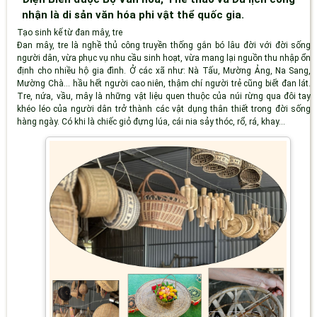
nhận là di sản văn hóa phi vật thể quốc gia.
Tạo sinh kế từ đan mây, tre
Đan mây, tre là nghề thủ công truyền thống gắn bó lâu đời với đời sống
người dân, vừa phục vụ nhu cầu sinh hoạt, vừa mang lại nguồn thu nhập ổn
định cho nhiều hộ gia đình. Ở các xã như: Nà Tấu, Mường Ảng, Na Sang,
Mường Chà… hầu hết người cao niên, thậm chí người trẻ cũng biết đan lát.
Tre, nứa, vầu, mây là những vật liệu quen thuộc của núi rừng qua đôi tay
khéo léo của người dân trở thành các vật dụng thân thiết trong đời sống
hàng ngày. Có khi là chiếc giỏ đựng lúa, cái nia sảy thóc, rổ, rá, khay…