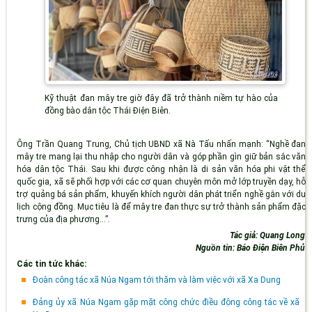
Kỹ thuật đan mây tre giờ đây đã trở thành niềm tự hào của
đồng bào dân tộc Thái Điện Biên.
Ông Trần Quang Trung, Chủ tịch UBND xã Nà Tấu nhấn mạnh: “
Nghề đan
mây tre mang lại thu nhập cho người dân và góp phần gìn giữ bản sắc văn
hóa dân tộc Thái. Sau khi được công nhận là di sản văn hóa phi vật thể
quốc gia, xã sẽ phối hợp với các cơ quan chuyên môn mở lớp truyền dạy, hỗ
trợ quảng bá sản phẩm, khuyến khích người dân phát triển nghề gắn với du
lịch cộng đồng. Mục tiêu là để mây tre đan thực sự trở thành sản phẩm đặc
trưng của địa phương
...
”
.
Tác giả: Quang Long
Nguồn tin: Báo Điện Biên Phủ
Các tin tức khác:
Đoàn công tác xã Núa Ngam tới thăm và làm việc với xã Xa Dung
Đảng ủy xã Núa Ngam gặp mặt công chức điều động công tác về xã