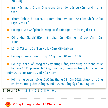
Xa Dung
Bản Hát Tao thống nhất phương án di dời dân cư đến nơi ở mới an
toàn
Thắm tình tri ân tại Núa Ngam nhân kỷ niệm 72 năm Chiến thắng
Điện Biên Phủ
Hội nghị Ban Chấp hành Đảng bộ xã Núa Ngam mở rộng (kỳ 11)
Công khai địa chỉ tiếp nhận, phản ánh kiến nghị về quy định hành
chính
Lễ hội Tết té nước (Bun Huột Nặm) xã Núa Ngam
Hội nghị báo cáo viên trung ương tháng 01 năm 2026
Hội nghị tổng kết công tác xây dựng Đảng, xây dựng hệ thống chính
trị năm 2025; phương hướng, mục tiêu, nhiệm vụ trọng tâm công tác
năm 2026 của Đảng ủy xã Núa Ngam
Hội nghị giao ban công tác Đảng tháng 01 năm 2026; phương hướng,
nhiệm vụ trọng tâm tháng 02 năm 2026-Đảng ủy xã Núa Ngam
51
-
60
of
197
<
1
2
3
4
5
6
7
8
9
10
...
>
Cổng Thông tin điện tử Chính phủ