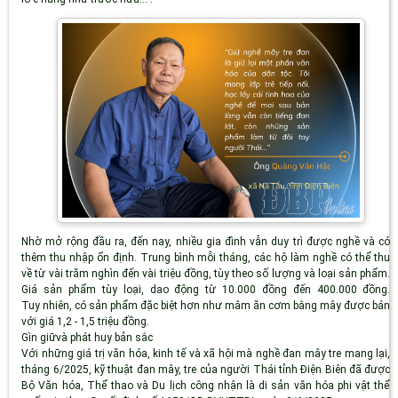
Nhờ mở rộng đầu ra, đến
nay,
nhiều gia
đình vẫn
duy trì được nghề và có
thêm thu nhập ổn định. Trung bình mỗi tháng, các hộ làm nghề có thể thu
về từ vài trăm nghìn đến vài triệu đồng, tùy theo số lượng và loại sản phẩm.
Giá sản phẩm tùy loại
,
dao động từ 10.000 đồng đến 400.000 đồng.
Tuy
nhiên, c
ó sản phẩm đặc biệt hơn như mâm ăn cơm bằng mây được bán
với giá
1,2 -
1,5 triệu đồng.
Gìn giữvà phát huy bản sắc
Với những giá trị văn hóa, kinh tế và xã hội mà nghề đan mây tre mang lại,
tháng 6/2025, kỹ thuật đan mây, tre của người Thái tỉnh Điện Biên đã được
Bộ Văn hóa, Thể thao và Du lịch công nhận là di sản văn hóa phi vật thể