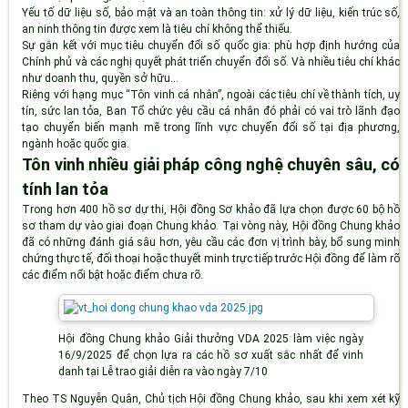
Yếu tố dữ liệu số, bảo mật và an toàn thông tin
: xử lý dữ liệu, kiến trúc số,
an ninh thông tin được xem là tiêu chí không thể thiếu.
Sự gắn kết với mục tiêu chuyển đổi số quốc gia
: phù hợp định hướng của
Chính phủ và các nghị quyết phát triển chuyển đổi số. Và nhiều tiêu chí khác
như doanh thu, quyền sở hữu...
Riêng với hạng mục “Tôn vinh cá nhân”, ngoài các tiêu chí về thành tích, uy
tín, sức lan tỏa, Ban Tổ chức yêu cầu cá nhân đó phải có vai trò lãnh đạo
tạo chuyển biến mạnh mẽ trong lĩnh vực chuyển đổi số tại địa phương,
ngành hoặc quốc gia.
Tôn vinh nhiều giải pháp công nghệ chuyên sâu, có
tính lan tỏa
Trong hơn 400 hồ sơ dự thi, Hội đồng Sơ khảo đã lựa chọn được 60 bộ hồ
sơ tham dự vào giai đoạn Chung khảo. Tại vòng này, Hội đồng Chung khảo
đã có những đánh giá sâu hơn, yêu cầu các đơn vị trình bày, bổ sung minh
chứng thực tế, đối thoại hoặc thuyết minh trực tiếp trước Hội đồng để làm rõ
các điểm nổi bật hoặc điểm chưa rõ.
Hội đồng Chung khảo Giải thưởng VDA 2025 làm việc ngày
16/9/2025 để chọn lựa ra các hồ sơ xuất sắc nhất để vinh
danh tại Lễ trao giải diễn ra vào ngày 7/10
Theo TS Nguyễn Quân, Chủ tịch Hội đồng Chung khảo, sau khi xem xét kỹ