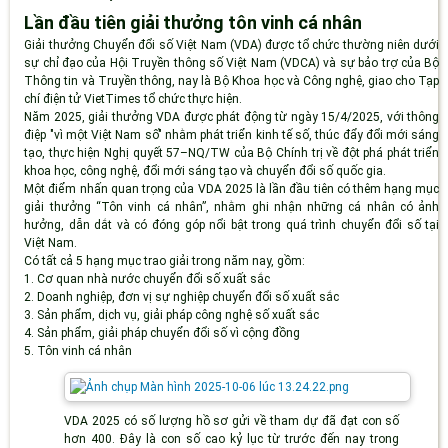
Lần đầu tiên giải thưởng tôn vinh cá nhân
Giải thưởng Chuyển đổi số Việt Nam (VDA) được tổ chức thường niên dưới
sự chỉ đạo của Hội Truyền thông số Việt Nam (VDCA) và sự bảo trợ của Bộ
Thông tin và Truyền thông, nay là Bộ Khoa học và Công nghệ, giao cho Tạp
chí điện tử VietTimes tổ chức thực hiện.
Năm 2025, giải thưởng VDA được phát động từ ngày 15/4/2025, với thông
điệp "vì một Việt Nam số" nhằm phát triển kinh tế số, thúc đẩy đổi mới sáng
tạo, thực hiện Nghị quyết 57–NQ/TW của Bộ Chính trị về đột phá phát triển
khoa học, công nghệ, đổi mới sáng tạo và chuyển đổi số quốc gia.
Một điểm nhấn quan trọng của VDA 2025 là lần đầu tiên có thêm hạng mục
giải thưởng “Tôn vinh cá nhân”, nhằm ghi nhận những cá nhân có ảnh
hưởng, dẫn dắt và có đóng góp nổi bật trong quá trình chuyển đổi số tại
Việt Nam.
Có tất cả 5 hạng mục trao giải trong năm nay, gồm:
1. Cơ quan nhà nước chuyển đổi số xuất sắc
2. Doanh nghiệp, đơn vị sự nghiệp chuyển đổi số xuất sắc
3. Sản phẩm, dịch vụ, giải pháp công nghệ số xuất sắc
4. Sản phẩm, giải pháp chuyển đổi số vì cộng đồng
5. Tôn vinh cá nhân
VDA 2025 có số lượng hồ sơ gửi về tham dự đã đạt con số
hơn 400. Đây là con số cao kỷ lục từ trước đến nay trong