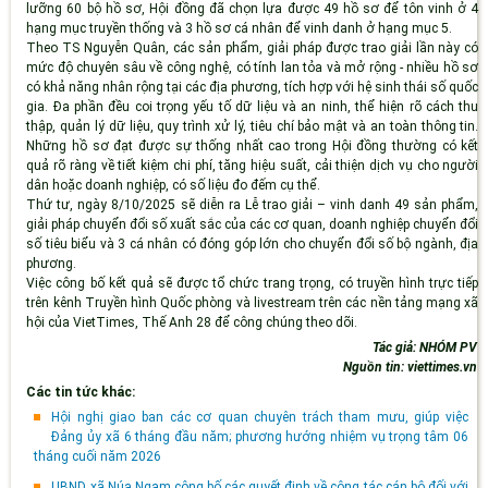
lưỡng 60 bộ hồ sơ, Hội đồng đã chọn lựa được 49 hồ sơ để tôn vinh ở 4
hạng mục truyền thống và 3 hồ sơ cá nhân để vinh danh ở hạng mục 5.
Theo TS Nguyễn Quân, các sản phẩm, giải pháp được trao giải lần này có
mức độ chuyên sâu về công nghệ, có tính lan tỏa và mở rộng - nhiều hồ sơ
có khả năng nhân rộng tại các địa phương, tích hợp với hệ sinh thái số quốc
gia. Đa phần đều coi trọng yếu tố dữ liệu và an ninh, thể hiện rõ cách thu
thập, quản lý dữ liệu, quy trình xử lý, tiêu chí bảo mật và an toàn thông tin.
Những hồ sơ đạt được sự thống nhất cao trong Hội đồng thường có kết
quả rõ ràng về tiết kiệm chi phí, tăng hiệu suất, cải thiện dịch vụ cho người
dân hoặc doanh nghiệp, có số liệu đo đếm cụ thể.
Thứ tư, ngày 8/10/2025 sẽ diễn ra Lễ trao giải – vinh danh 49 sản phẩm,
giải pháp chuyển đổi số xuất sắc của các cơ quan, doanh nghiệp chuyển đổi
số tiêu biểu và 3 cá nhân có đóng góp lớn cho chuyển đổi số bộ ngành, địa
phương.
Việc công bố kết quả sẽ được tổ chức trang trọng, có truyền hình trực tiếp
trên kênh Truyền hình Quốc phòng và livestream trên các nền tảng mạng xã
hội của VietTimes, Thế Anh 28 để công chúng theo dõi.
Tác giả: NHÓM PV
Nguồn tin: viettimes.vn
Các tin tức khác:
Hội nghị giao ban các cơ quan chuyên trách tham mưu, giúp việc
Đảng ủy xã 6 tháng đầu năm; phương hướng nhiệm vụ trọng tâm 06
tháng cuối năm 2026
UBND xã Núa Ngam công bố các quyết định về công tác cán bộ đối với