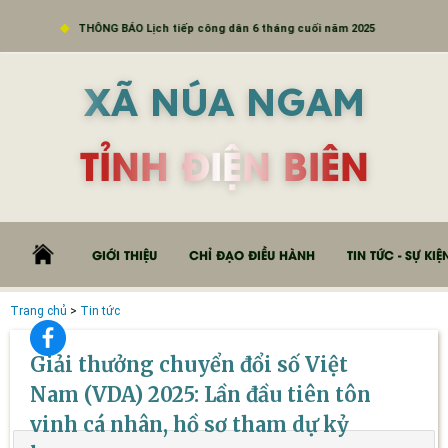
THÔNG BÁO Lịch tiếp công dân 6 tháng cuối năm 2025
XÃ NÚA NGAM
TỈNH ĐIỆN BIÊN
GIỚI THIỆU
CHỈ ĐẠO ĐIỀU HÀNH
TIN TỨC - SỰ KIỆ
Trang chủ
>
Tin tức
Giải thưởng chuyển đổi số Việt
Nam (VDA) 2025: Lần đầu tiên tôn
vinh cá nhân, hồ sơ tham dự kỷ