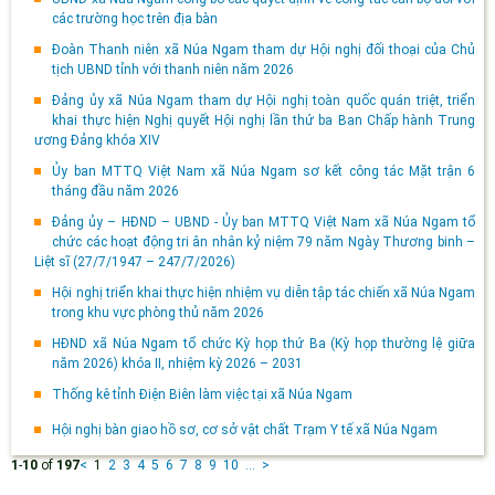
các trường học trên địa bàn
Đoàn Thanh niên xã Núa Ngam tham dự Hội nghị đối thoại của Chủ
tịch UBND tỉnh với thanh niên năm 2026
Đảng ủy xã Núa Ngam tham dự Hội nghị toàn quốc quán triệt, triển
khai thực hiện Nghị quyết Hội nghị lần thứ ba Ban Chấp hành Trung
ương Đảng khóa XIV
Ủy ban MTTQ Việt Nam xã Núa Ngam sơ kết công tác Mặt trận 6
tháng đầu năm 2026
Đảng ủy – HĐND – UBND - Ủy ban MTTQ Việt Nam xã Núa Ngam tổ
chức các hoạt động tri ân nhân kỷ niệm 79 năm Ngày Thương binh –
Liệt sĩ (27/7/1947 – 247/7/2026)
Hội nghị triển khai thực hiện nhiệm vụ diễn tập tác chiến xã Núa Ngam
trong khu vực phòng thủ năm 2026
HĐND xã Núa Ngam tổ chức Kỳ họp thứ Ba (Kỳ họp thường lệ giữa
năm 2026) khóa II, nhiệm kỳ 2026 – 2031
Thống kê tỉnh Điện Biên làm việc tại xã Núa Ngam
Hội nghị bàn giao hồ sơ, cơ sở vật chất Trạm Y tế xã Núa Ngam
1
-
10
of
197
<
1
2
3
4
5
6
7
8
9
10
...
>