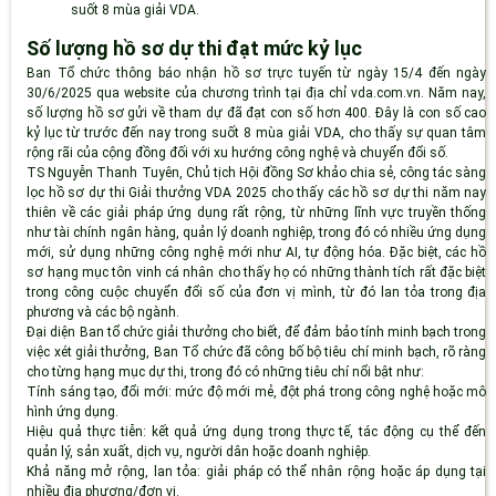
suốt 8 mùa giải VDA.
Số lượng hồ sơ dự thi đạt mức kỷ lục
Ban Tổ chức thông báo nhận hồ sơ trực tuyến từ ngày 15/4 đến ngày
30/6/2025 qua website của chương trình tại địa chỉ vda.com.vn. Năm nay,
số lượng hồ sơ gửi về tham dự đã đạt con số hơn 400. Đây là con số cao
kỷ lục từ trước đến nay trong suốt 8 mùa giải VDA, cho thấy sự quan tâm
rộng rãi của cộng đồng đối với xu hướng công nghệ và chuyển đổi số.
TS Nguyễn Thanh Tuyên, Chủ tịch Hội đồng Sơ khảo chia sẻ, công tác sàng
lọc hồ sơ dự thi Giải thưởng VDA 2025 cho thấy các hồ sơ dự thi năm nay
thiên về các giải pháp ứng dụng rất rộng, từ những lĩnh vực truyền thống
như tài chính ngân hàng, quản lý doanh nghiệp, trong đó có nhiều ứng dụng
mới, sử dụng những công nghệ mới như AI, tự động hóa. Đặc biệt, các hồ
sơ hạng mục tôn vinh cá nhân cho thấy họ có những thành tích rất đặc biệt
trong công cuộc chuyển đổi số của đơn vị mình, từ đó lan tỏa trong địa
phương và các bộ ngành.
Đại diện Ban tổ chức giải thưởng cho biết, để đảm bảo tính minh bạch trong
việc xét giải thưởng, Ban Tổ chức đã công bố bộ tiêu chí minh bạch, rõ ràng
cho từng hạng mục dự thi, trong đó có những tiêu chí nổi bật như:
Tính sáng tạo, đổi mới
: mức độ mới mẻ, đột phá trong công nghệ hoặc mô
hình ứng dụng.
Hiệu quả thực tiễn
: kết quả ứng dụng trong thực tế, tác động cụ thể đến
quản lý, sản xuất, dịch vụ, người dân hoặc doanh nghiệp.
Khả năng mở rộng, lan tỏa
: giải pháp có thể nhân rộng hoặc áp dụng tại
nhiều địa phương/đơn vị.