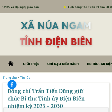
 và Hội nghị giao ban
Lịch công tác Tuần 39 của LĐ UBND
XÃ NÚA NGAM
TỈNH ĐIỆN BIÊN
GIỚI THIỆU
CHỈ ĐẠO ĐIỀU HÀNH
TIN TỨC - SỰ KIỆ
Trang chủ
>
Tin tức
Đồng chí Trần Tiến Dũng giữ
chức Bí thư Tỉnh ủy Điện Biên
nhiệm kỳ 2025 - 2030