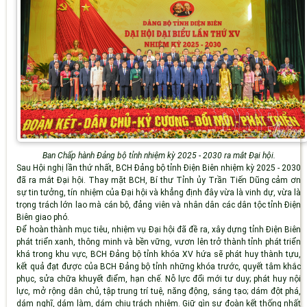
Ban Chấp hành Đảng bộ tỉnh nhiệm kỳ 2025 - 2030 ra mắt Đại hội.
Sau Hội nghị lần thứ nhất, BCH Đảng bộ tỉnh Điện Biên nhiệm kỳ 2025 - 2030
đã ra mắt Đại hội. Thay mặt BCH, Bí thư Tỉnh ủy Trần Tiến Dũng cảm ơn
sự tin tưởng, tín nhiệm của Đại hội và khẳng định đây vừa là vinh dự, vừa là
trọng trách lớn lao mà cán bộ, đảng viên và nhân dân các dân tộc tỉnh Điện
Biên giao phó.
Để hoàn thành mục tiêu, nhiệm vụ Đại hội đã đề ra, xây dựng tỉnh Điện Biên
phát triển xanh, thông minh và bền vững, vươn lên trở thành tỉnh phát triển
khá trong khu vực, BCH Đảng bộ tỉnh khóa XV hứa sẽ phát huy thành tựu,
kết quả đạt được của BCH Đảng bộ tỉnh những khóa trước, quyết tâm khắc
phục, sửa chữa khuyết điểm, hạn chế. Nỗ lực đổi mới tư duy; phát huy nội
lực, mở rộng dân chủ, tập trung trí tuệ, năng động, sáng tạo; dám đột phá,
dám nghĩ, dám làm, dám chịu trách nhiệm. Giữ gìn sự đoàn kết thống nhất