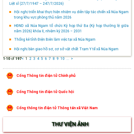
Liệt sĩ (27/7/1947 – 247/7/2026)
Hội nghị triển khai thực hiện nhiệm vụ diễn tập tác chiến xã Núa Ngam
trong khu vực phòng thủ năm 2026
HĐND xã Núa Ngam tổ chức Kỳ họp thứ Ba (Kỳ họp thường lệ giữa
năm 2026) khóa II, nhiệm kỳ 2026 – 2031
Thống kê tỉnh Điện Biên làm việc tại xã Núa Ngam
Hội nghị bàn giao hồ sơ, cơ sở vật chất Trạm Y tế xã Núa Ngam
1
-
10
of
197
<
1
2
3
4
5
6
7
8
9
10
...
>
Cổng Thông tin điện tử Chính phủ
Cổng Thông tin điện tử Quốc hội
Cổng thông tin điện tử Thông tấn xã Việt Nam
THƯ VIỆN ẢNH