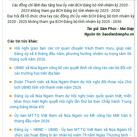
C
ác đồng chí lãnh đạo tặng hoa Ủy viên BCH Đảng bộ tỉnh nhiệm kỳ 2020 -
2025 không tham gia BCH Đảng bộ tỉnh nhiệm kỳ 2025 - 2030.
Đại hội đã tổ chức chia tay các đồng chí Ủy viên BCH Đảng bộ tỉnh nhiệm kỳ
2020 - 2025 không tham gia BCH Đảng bộ tỉnh nhiệm kỳ 2025 - 2030.
Tác giả: Sầm Phúc - Mai Giáp
Nguồn tin: baodienbienphu.vn
Các tin tức khác:
Hội nghị giao ban các cơ quan chuyên trách tham mưu, giúp việc
Đảng ủy xã 6 tháng đầu năm; phương hướng nhiệm vụ trọng tâm 06
tháng cuối năm 2026
UBND xã Núa Ngam công bố các quyết định về công tác cán bộ đối với
các trường học trên địa bàn
Đoàn Thanh niên xã Núa Ngam tham dự Hội nghị đối thoại của Chủ
tịch UBND tỉnh với thanh niên năm 2026
Đảng ủy xã Núa Ngam tham dự Hội nghị toàn quốc quán triệt, triển
khai thực hiện Nghị quyết Hội nghị lần thứ ba Ban Chấp hành Trung
ương Đảng khóa XIV
Ủy ban MTTQ Việt Nam xã Núa Ngam sơ kết công tác Mặt trận 6
tháng đầu năm 2026
Đảng ủy – HĐND – UBND - Ủy ban MTTQ Việt Nam xã Núa Ngam tổ
chức các hoạt động tri ân nhân kỷ niệm 79 năm Ngày Thương binh –