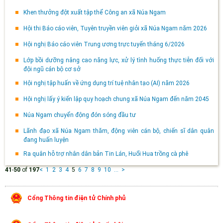
Khen thưởng đột xuất tập thể Công an xã Núa Ngam
Hội thi Báo cáo viên, Tuyên truyền viên giỏi xã Núa Ngam năm 2026
Hội nghị Báo cáo viên Trung ương trực tuyến tháng 6/2026
Lớp bồi dưỡng nâng cao năng lực, xử lý tình huống thực tiễn đối với
đội ngũ cán bộ cơ sở
Hội nghị tập huấn về ứng dụng trí tuệ nhân tạo (AI) năm 2026
Hội nghị lấy ý kiến lập quy hoạch chung xã Núa Ngam đến năm 2045
Núa Ngam chuyển động đón sóng đầu tư
Lãnh đạo xã Núa Ngam thăm, động viên cán bộ, chiến sĩ dân quân
đang huấn luyện
Ra quân hỗ trợ nhân dân bản Tin Lán, Huổi Hua trồng cà phê
41
-
50
of
197
<
1
2
3
4
5
6
7
8
9
10
...
>
Cổng Thông tin điện tử Chính phủ