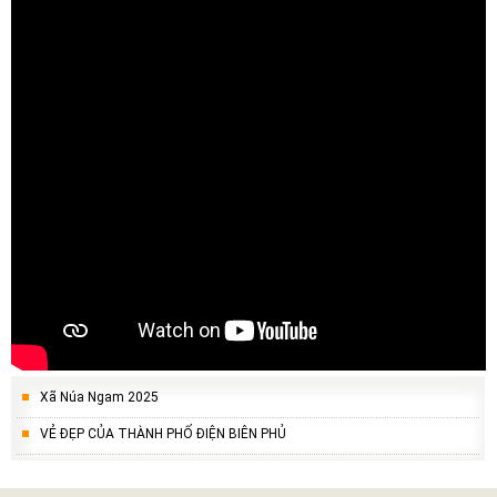
Xã Núa Ngam 2025
VẺ ĐẸP CỦA THÀNH PHỐ ĐIỆN BIÊN PHỦ