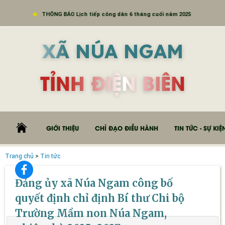
THÔNG BÁO Lịch tiếp công dân 6 tháng cuối năm 2025
V/
XÃ NÚA NGAM
TỈNH ĐIỆN BIÊN
GIỚI THIỆU
CHỈ ĐẠO ĐIỀU HÀNH
TIN TỨC - SỰ KIỆ
Trang chủ
>
Tin tức
Đảng ủy xã Núa Ngam công bố
quyết định chỉ định Bí thư Chi bộ
Trường Mầm non Núa Ngam,