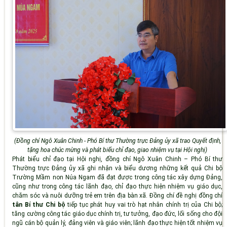
(Đồng chí Ngô Xuân Chinh - Phó Bí thư Thường trực Đảng ủy xã trao Quyết định,
tặng hoa chúc mừng và phát biểu chỉ đạo, giao nhiệm vụ tại Hội nghị)
Phát biểu chỉ đạo tại Hội nghị, đồng chí Ngô Xuân Chinh – Phó Bí thư
Thường trực Đảng ủy xã
ghi nhận và biểu dương những kết quả Chi bộ
Trường Mầm non Núa Ngam đã đạt được trong công tác xây dựng Đảng,
cũng như trong công tác lãnh đạo, chỉ đạo thực hiện nhiệm vụ giáo dục,
chăm sóc và nuôi dưỡng trẻ em trên địa bàn xã. Đồng chí đề nghị đồng chí
tân Bí thư Chi bộ
tiếp tục phát huy vai trò hạt nhân chính trị của Chi bộ;
tăng cường công tác giáo dục chính trị, tư tưởng, đạo đức, lối sống cho đội
ngũ cán bộ quản lý, đảng viên và giáo viên; lãnh đạo thực hiện tốt nhiệm vụ