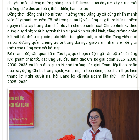
chuyên môn, không ngừng nâng cao chất lượng nuôi dạy trẻ, xây dựng môi
trường giáo dục an toàn, thân thiện, hạnh phúc.
Đồng thời, đồng chí Phó Bí thư Thường trực Đảng ủy xã cũng nhấn mạnh
việc đẩy mạnh chuyển đổi số trong quản lý và giảng dạy, thực hiện nghiêm
nguyên tắc tập trung dân chủ, duy trì chế độ sinh hoạt Chi bộ định kỳ theo
đúng quy định; phát huy tinh thần tự phê bình và phê bình, tăng cường đoàn
kết nội bộ; chú trọng công tác kiểm tra, giám sát, phát triển đảng viên mới
và bồi dưỡng quần chúng ưu tú trong đội ngũ giáo viên, nhân viên để giới
thiệu cho Đảng xem xét kết nạp.
Bên cạnh đó, cần quan tâm đào tạo, quy hoạch đội ngũ cán bộ trẻ có năng
lực, phẩm chất tốt, đáp ứng yêu cầu lãnh đạo Chi bộ giai đoạn 2025–2030,
2030–2035 và lãnh đạo quản lý nhà trường các giai đoạn tiếp theo, phấn
đấu xây dựng Chi bộ trong sạch, vững mạnh toàn diện, góp phần thực hiện
thắng lợi
Nghị quyết Đại hội Đảng bộ xã Núa Ngam lần thứ I, nhiệm kỳ
2025–2030.