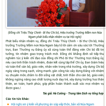
(Đồng chí Triệu Thùy Chinh - Bí thư Chi bộ, Hiệu trưởng Trường Mầm non Núa
Ngam phát biểu nhận nhiệm vụ tại Hội nghị)
Phát biểu nhận nhiệm vụ, đồng chí Triệu Thùy Chinh – Bí thư Chi bộ, Hiệu
trưởng Trường Mầm non Núa Ngam bày tỏ lời cảm ơn sâu sắc tới Thường
trực, Ban Thường vụ Đảng ủy xã cùng toàn thể đảng viên Chi bộ đã tin
tưởng, tín nhiệm giao trọng trách mới. Đồng chí khẳng định sẽ tiếp thu
nghiêm túc ý kiến chỉ đạo của đồng chí Phó Bí thư Thường trực Đảng ủy,
nêu cao tinh thần trách nhiệm, đoàn kết cùng tập thể Chi ủy, Ban Giám hiệu
và toàn thể cán bộ, giáo viên, nhân viên trong nhà trường, xây dựng Chi bộ
ngày càng trong sạch, vững mạnh; gắn công tác xây dựng Đảng với nhiệm
vụ chuyên môn; chăm lo đời sống vật chất, tinh thần cho cán bộ, giáo viên;
không ngừng nâng cao chất lượng nuôi dạy trẻ, xây dựng trường học thân
thiện, an toàn, hạnh phúc, góp phần hoàn thành xuất sắc mọi nhiệm vụ
được giao./.
Tác giả: Hà Cường - Trung tâm Dịch vụ tổng hợp
Các tin tức khác:
Hội nghị xin ý kiến về phương án sắp xếp thôn, bản xã Núa Ngam