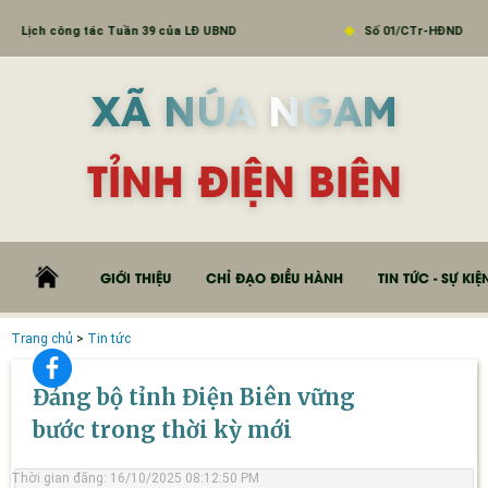
ch công tác Tuần 39 của LĐ UBND
Số 01/CTr-HĐND
XÃ NÚA NGAM
TỈNH ĐIỆN BIÊN
GIỚI THIỆU
CHỈ ĐẠO ĐIỀU HÀNH
TIN TỨC - SỰ KIỆ
Trang chủ
>
Tin tức
Đảng bộ tỉnh Điện Biên vững
bước trong thời kỳ mới
Thời gian đăng: 16/10/2025 08:12:50 PM