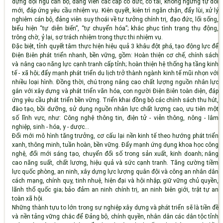
dựng đội ngũ cán bộ, đảng viên các cấp có đức, có tài, không ngừng tự đổi
mới, đáp ứng yêu cầu nhiệm vụ. Kiên quyết, kiên trì ngăn chặn, đẩy lùi, xử lý
nghiêm cán bộ, đảng viên suy thoái về tư tưởng chính trị, đạo đức, lối sống,
biểu hiện “tự diễn biến”, “tự chuyển hóa”; khắc phục tình trạng thụ động,
trông chờ, ỷ lại, sợ trách nhiệm trong thực thi nhiệm vụ.
Đặc biệt, tỉnh quyết tâm thực hiện hiệu quả 3 khâu đột phá, tạo động lực để
Điện Biên phát triển nhanh, bền vững, gồm: Hoàn thiện cơ chế, chính sách
và nâng cao năng lực cạnh tranh cấp tỉnh; hoàn thiện hệ thống hạ tầng kinh
tế - xã hội; đẩy mạnh phát triển du lịch trở thành ngành kinh tế mũi nhọn với
nhiều loại hình. Đồng thời, chú trọng nâng cao chất lượng nguồn nhân lực
gắn với xây dựng và phát triển văn hóa, con người Điện Biên toàn diện, đáp
ứng yêu cầu phát triển bền vững. Triển khai đồng bộ các chính sách thu hút,
đào tạo, bồi dưỡng, sử dụng nguồn nhân lực chất lượng cao, ưu tiên một
số lĩnh vực, như: Công nghệ thông tin, điện tử - viễn thông, nông - lâm
nghiệp, sinh - hóa, y - dược...
Đổi mới mô hình tăng trưởng, cơ cấu lại nền kinh tế theo hướng phát triển
xanh, thông minh, tuần hoàn, bền vững. Đẩy mạnh ứng dụng khoa học công
nghệ, đổi mới sáng tạo, chuyển đổi số trong sản xuất, kinh doanh; nâng
cao năng suất, chất lượng, hiệu quả và sức cạnh tranh. Tăng cường tiềm
lực quốc phòng, an ninh, xây dựng lực lượng quân đội và công an nhân dân
cách mạng, chính quy, tinh nhuệ, hiện đại và hội nhập; giữ vững chủ quyền,
lãnh thổ quốc gia; bảo đảm an ninh chính trị, an ninh biên giới, trật tự an
toàn xã hội.
Những thành tựu to lớn trong sự nghiệp xây dựng và phát triển sẽ là tiền đề
và nền tảng vững chắc để Đảng bộ, chính quyền, nhân dân các dân tộc tỉnh