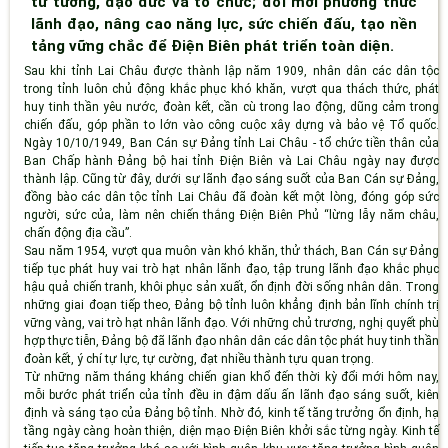
tư tưởng, đạo đức và tổ chức; đổi mới phương thức
lãnh đạo, nâng cao năng lực, sức chiến đấu, tạo nền
tảng vững chắc để Điện Biên phát triển toàn diện.
Sau khi tỉnh Lai Châu được thành lập năm 1909, nhân dân các dân tộc
trong tỉnh luôn chủ động khắc phục khó khăn, vượt qua thách thức, phát
huy tinh thần yêu nước, đoàn kết, cần cù trong lao động, dũng cảm trong
chiến đấu, góp phần to lớn vào công cuộc xây dựng và bảo vệ Tổ quốc.
Ngày 10/10/1949, Ban Cán sự Đảng tỉnh Lai Châu - tổ chức tiền thân của
Ban Chấp hành Đảng bộ hai tỉnh Điện Biên và Lai Châu ngày nay được
thành lập. Cũng từ đây, dưới sự lãnh đạo sáng suốt của Ban Cán sự Đảng,
đồng bào các dân tộc tỉnh Lai Châu đã đoàn kết một lòng, đóng góp sức
người, sức của, làm nên chiến thắng Điện Biên Phủ “lừng lẫy năm châu,
chấn động địa cầu”.
Sau năm 1954, vượt qua muôn vàn khó khăn, thử thách, Ban Cán sự Đảng
tiếp tục phát huy vai trò hạt nhân lãnh đạo, tập trung lãnh đạo khắc phục
hậu quả chiến tranh, khôi phục sản xuất, ổn định đời sống nhân dân. Trong
những giai đoạn tiếp theo, Đảng bộ tỉnh luôn khẳng định bản lĩnh chính trị
vững vàng, vai trò hạt nhân lãnh đạo. Với những chủ trương, nghị quyết phù
hợp thực tiễn, Đảng bộ đã lãnh đạo nhân dân các dân tộc phát huy tinh thần
đoàn kết, ý chí tự lực, tự cường, đạt nhiều thành tựu quan trọng.
Từ những năm tháng kháng chiến gian khổ đến thời kỳ đổi mới hôm nay,
mỗi bước phát triển của tỉnh đều in đậm dấu ấn lãnh đạo sáng suốt, kiên
định và sáng tạo của Đảng bộ tỉnh. Nhờ đó, kinh tế tăng trưởng ổn định, hạ
tầng ngày càng hoàn thiện, diện mạo Điện Biên khởi sắc từng ngày. Kinh tế