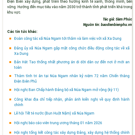
Điện Biên xây dựng, phát triển theo hướng kinh tế xanh, thông minh, bền
vững. Hướng đến mục tiêu vào năm 2030 trở thành tỉnh phát triển khá trong
khu vực.
Tác giả: Sầm Phúc
Nguồn tin: baodienbienphu.vn
Các tin tức khác:
Đoàn công tác xã Núa Ngam tới thăm và làm việc với xã Xa Dung
Đảng ủy xã Núa Ngam gặp mặt công chức điều động công tác về xã
Xa Dung
Bản Hát Tao thống nhất phương án di dời dân cư đến nơi ở mới an
toàn
Thắm tình tri ân tại Núa Ngam nhân kỷ niệm 72 năm Chiến thắng
Điện Biên Phủ
Hội nghị Ban Chấp hành Đảng bộ xã Núa Ngam mở rộng (kỳ 11)
Công khai địa chỉ tiếp nhận, phản ánh kiến nghị về quy định hành
chính
Lễ hội Tết té nước (Bun Huột Nặm) xã Núa Ngam
Hội nghị báo cáo viên trung ương tháng 01 năm 2026
Hội nghị tổng kết công tác xây dựng Đảng, xây dựng hệ thống chính