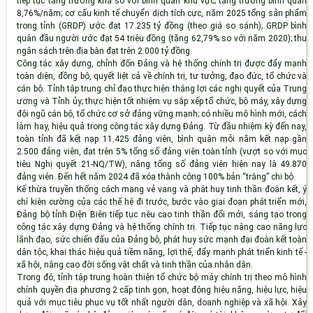
tiếp tục tăng trưởng khá so với bình quân khu vực; tăng trưởng bình quân
8,76%/năm; cơ cấu kinh tế chuyển dịch tích cực, năm 2025 tổng sản phẩm
trong tỉnh (GRDP) ước đạt 17.235 tỷ đồng (theo giá so sánh); GRDP bình
quân đầu người ước đạt 54 triệu đồng (tăng 62,79% so với năm 2020); thu
ngân sách trên địa bàn đạt trên 2.000 tỷ đồng.
Công tác xây dựng, chỉnh đốn Đảng và hệ thống chính trị được đẩy mạnh
toàn diện, đồng bộ, quyết liệt cả về chính trị, tư tưởng, đạo đức, tổ chức và
cán bộ. Tỉnh tập trung chỉ đạo thực hiện thắng lợi các nghị quyết của Trung
ương và Tỉnh ủy; thực hiện tốt nhiệm vụ sắp xếp tổ chức, bộ máy, xây dựng
đội ngũ cán bộ, tổ chức cơ sở đảng vững mạnh; có nhiều mô hình mới, cách
làm hay, hiệu quả trong công tác xây dựng Đảng. Từ đầu nhiệm kỳ đến nay,
toàn tỉnh đã kết nạp 11.425 đảng viên, bình quân mỗi năm kết nạp gần
2.500 đảng viên, đạt trên 5% tổng số đảng viên toàn tỉnh (vượt so với mục
tiêu Nghị quyết 21-NQ/TW), nâng tổng số đảng viên hiện nay là 49.870
đảng viên. Đến hết năm 2024 đã xóa thành công 100% bản “trắng” chi bộ.
Kế thừa truyền thống cách mạng vẻ vang và phát huy tinh thần đoàn kết, ý
chí kiên cường của các thế hệ đi trước, bước vào giai đoạn phát triển mới,
Đảng bộ tỉnh Điện Biên tiếp tục nêu cao tinh thần đổi mới, sáng tạo trong
công tác xây dựng Đảng và hệ thống chính trị. Tiếp tục nâng cao năng lực
lãnh đạo, sức chiến đấu của Đảng bộ, phát huy sức mạnh đại đoàn kết toàn
dân tộc, khai thác hiệu quả tiềm năng, lợi thế, đẩy mạnh phát triển kinh tế -
xã hội, nâng cao đời sống vật chất và tinh thần của nhân dân.
Trong đó, tỉnh tập trung hoàn thiện tổ chức bộ máy chính trị theo mô hình
chính quyền địa phương 2 cấp tinh gọn, hoạt động hiệu năng, hiệu lực, hiệu
quả với mục tiêu phục vụ tốt nhất người dân, doanh nghiệp và xã hội. Xây