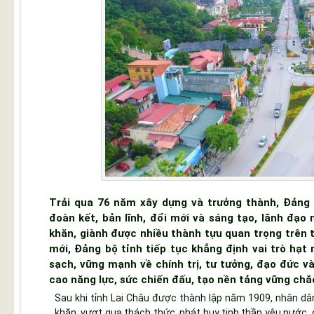
Trải qua 76 năm xây dựng và trưởng thành, Đảng 
đoàn kết, bản lĩnh, đổi mới và sáng tạo, lãnh đạo
khăn, giành được nhiều thành tựu quan trọng trên t
mới, Đảng bộ tỉnh tiếp tục khẳng định vai trò hạt
sạch, vững mạnh về chính trị, tư tưởng, đạo đức v
cao năng lực, sức chiến đấu, tạo nền tảng vững chắc
Sau khi tỉnh Lai Châu được thành lập năm 1909, nhân dâ
khăn, vượt qua thách thức, phát huy tinh thần yêu nước, 