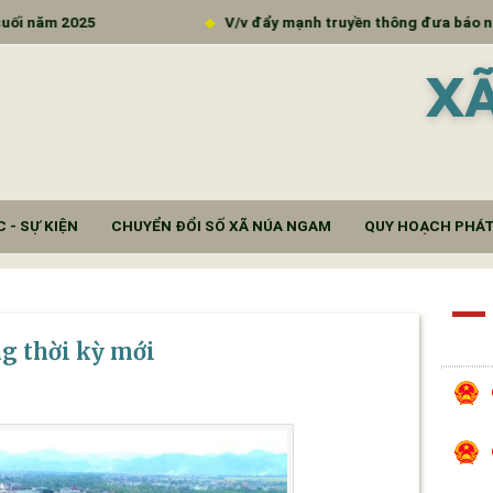
2025
V/v đẩy mạnh truyền thông đưa báo ngành tới 
X
 - SỰ KIỆN
CHUYỂN ĐỔI SỐ XÃ NÚA NGAM
QUY HOẠCH PHÁT
ng thời kỳ mới