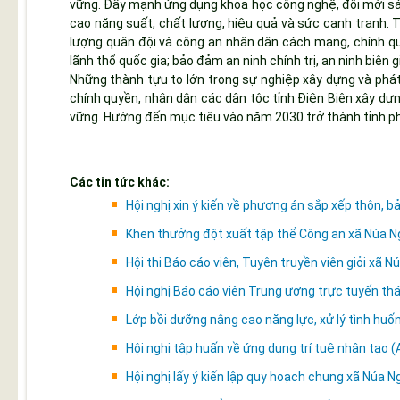
vững. Đẩy mạnh ứng dụng khoa học công nghệ, đổi mới sán
cao năng suất, chất lượng, hiệu quả và sức cạnh tranh. 
lượng quân đội và công an nhân dân cách mạng, chính quy,
lãnh thổ quốc gia; bảo đảm an ninh chính trị, an ninh biên gi
Những thành tựu to lớn trong sự nghiệp xây dựng và phát 
chính quyền, nhân dân các dân tộc tỉnh Điện Biên xây dựn
vững. Hướng đến mục tiêu vào năm 2030 trở thành tỉnh phá
Các tin tức khác:
Hội nghị xin ý kiến về phương án sắp xếp thôn, 
Khen thưởng đột xuất tập thể Công an xã Núa 
Hội thi Báo cáo viên, Tuyên truyền viên giỏi xã
Hội nghị Báo cáo viên Trung ương trực tuyến th
Lớp bồi dưỡng nâng cao năng lực, xử lý tình huốn
Hội nghị tập huấn về ứng dụng trí tuệ nhân tạo 
Hội nghị lấy ý kiến lập quy hoạch chung xã Núa