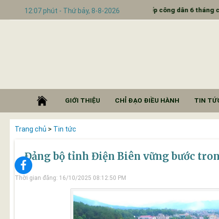
N
THÔNG BÁO Lịch tiếp công dân 6 tháng cuối năm 
12:07 phút - Thứ bảy, 8-8-2026
GIỚI THIỆU
CHỈ ĐẠO ĐIỀU HÀNH
TIN TỨC
Trang chủ
>
Tin tức
Đảng bộ tỉnh Điện Biên vững bước tro
Thời gian đăng: 16/10/2025 08:12:50 PM