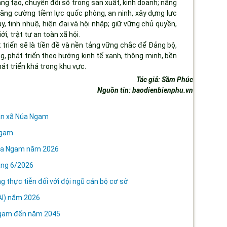
g tạo, chuyển đổi số trong sản xuất, kinh doanh; nâng
Tăng cường tiềm lực quốc phòng, an ninh, xây dựng lực
 tinh nhuệ, hiện đại và hội nhập; giữ vững chủ quyền,
ới, trật tự an toàn xã hội.
triển sẽ là tiền đề và nền tảng vững chắc để Đảng bộ,
g, phát triển theo hướng kinh tế xanh, thông minh, bền
t triển khá trong khu vực.
Tác giả: Sầm Phúc
Nguồn tin: baodienbienphu.vn
bản xã Núa Ngam
Ngam
 Núa Ngam năm 2026
áng 6/2026
g thực tiễn đối với đội ngũ cán bộ cơ sở
(AI) năm 2026
 Ngam đến năm 2045