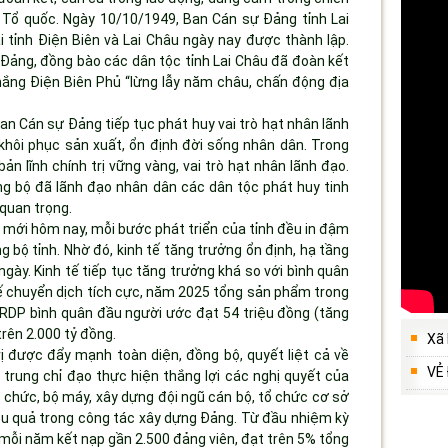
 Tổ quốc. Ngày 10/10/1949, Ban Cán sự Đảng tỉnh Lai
 tỉnh Điện Biên và Lai Châu ngày nay được thành lập.
Đảng, đồng bào các dân tộc tỉnh Lai Châu đã đoàn kết
hắng Điện Biên Phủ “lừng lẫy năm châu, chấn động địa
n Cán sự Đảng tiếp tục phát huy vai trò hạt nhân lãnh
khôi phục sản xuất, ổn định đời sống nhân dân. Trong
ản lĩnh chính trị vững vàng, vai trò hạt nhân lãnh đạo.
ng bộ đã lãnh đạo nhân dân các dân tộc phát huy tinh
 quan trọng.
 mới hôm nay, mỗi bước phát triển của tỉnh đều in đậm
 bộ tỉnh. Nhờ đó, kinh tế tăng trưởng ổn định, hạ tầng
gày. Kinh tế tiếp tục tăng trưởng khá so với bình quân
ế chuyển dịch tích cực, năm 2025 tổng sản phẩm trong
GRDP bình quân đầu người ước đạt 54 triệu đồng (tăng
rên 2.000 tỷ đồng.
Xã
ị được đẩy mạnh toàn diện, đồng bộ, quyết liệt cả về
VẺ
p trung chỉ đạo thực hiện thắng lợi các nghị quyết của
 chức, bộ máy, xây dựng đội ngũ cán bộ, tổ chức cơ sở
ệu quả trong công tác xây dựng Đảng. Từ đầu nhiệm kỳ
 mỗi năm kết nạp gần 2.500 đảng viên, đạt trên 5% tổng