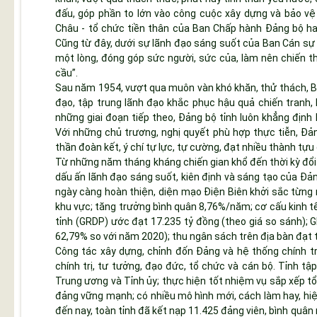
đấu, góp phần to lớn vào công cuộc xây dựng và bảo vệ
Châu - tổ chức tiền thân của Ban Chấp hành Đảng bộ hai
Cũng từ đây, dưới sự lãnh đạo sáng suốt của Ban Cán sự 
một lòng, đóng góp sức người, sức của, làm nên chiến t
cầu”.
Sau năm 1954, vượt qua muôn vàn khó khăn, thử thách, Ba
đạo, tập trung lãnh đạo khắc phục hậu quả chiến tranh, 
những giai đoạn tiếp theo, Đảng bộ tỉnh luôn khẳng định b
Với những chủ trương, nghị quyết phù hợp thực tiễn, Đả
thần đoàn kết, ý chí tự lực, tự cường, đạt nhiều thành tựu
Từ những năm tháng kháng chiến gian khổ đến thời kỳ đổi
dấu ấn lãnh đạo sáng suốt, kiên định và sáng tạo của Đảng
ngày càng hoàn thiện, diện mạo Điện Biên khởi sắc từng n
khu vực; tăng trưởng bình quân 8,76%/năm; cơ cấu kinh t
tỉnh (GRDP) ước đạt 17.235 tỷ đồng (theo giá so sánh); 
62,79% so với năm 2020); thu ngân sách trên địa bàn đạt t
Công tác xây dựng, chỉnh đốn Đảng và hệ thống chính tr
chính trị, tư tưởng, đạo đức, tổ chức và cán bộ. Tỉnh tậ
Trung ương và Tỉnh ủy; thực hiện tốt nhiệm vụ sắp xếp tổ
đảng vững mạnh; có nhiều mô hình mới, cách làm hay, hi
đến nay, toàn tỉnh đã kết nạp 11.425 đảng viên, bình quân