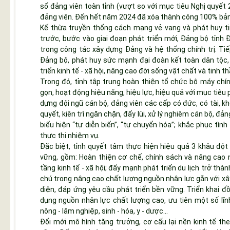
số đảng viên toàn tỉnh (vượt so với mục tiêu Nghị quyết
đảng viên. Đến hết năm 2024 đã xóa thành công 100% bản 
Kế thừa truyền thống cách mạng vẻ vang và phát huy tin
trước, bước vào giai đoạn phát triển mới, Đảng bộ tỉnh Đ
trong công tác xây dựng Đảng và hệ thống chính trị. Ti
Đảng bộ, phát huy sức mạnh đại đoàn kết toàn dân tộc, 
triển kinh tế - xã hội, nâng cao đời sống vật chất và tinh 
Trong đó, tỉnh tập trung hoàn thiện tổ chức bộ máy chín
gọn, hoạt động hiệu năng, hiệu lực, hiệu quả với mục tiêu 
dựng đội ngũ cán bộ, đảng viên các cấp có đức, có tài, k
quyết, kiên trì ngăn chặn, đẩy lùi, xử lý nghiêm cán bộ, đản
biểu hiện “tự diễn biến”, “tự chuyển hóa”; khắc phục tình
thực thi nhiệm vụ.
Đặc biệt, tỉnh quyết tâm thực hiện hiệu quả 3 khâu đột 
vững, gồm: Hoàn thiện cơ chế, chính sách và nâng cao n
tầng kinh tế - xã hội; đẩy mạnh phát triển du lịch trở thàn
chú trọng nâng cao chất lượng nguồn nhân lực gắn với xây
diện, đáp ứng yêu cầu phát triển bền vững. Triển khai đ
dụng nguồn nhân lực chất lượng cao, ưu tiên một số lĩnh
nông - lâm nghiệp, sinh - hóa, y - dược...
Đổi mới mô hình tăng trưởng, cơ cấu lại nền kinh tế th