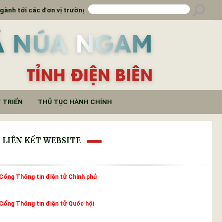
các đơn vị trường học
Đẩy mạnh truyền thông đưa b
Ã NÚA NGAM
TỈNH ĐIỆN BIÊN
 TRIỂN
THỦ TỤC HÀNH CHÍNH
LIÊN KẾT WEBSITE
Cổng Thông tin điện tử Chính phủ
Cổng Thông tin điện tử Quốc hội