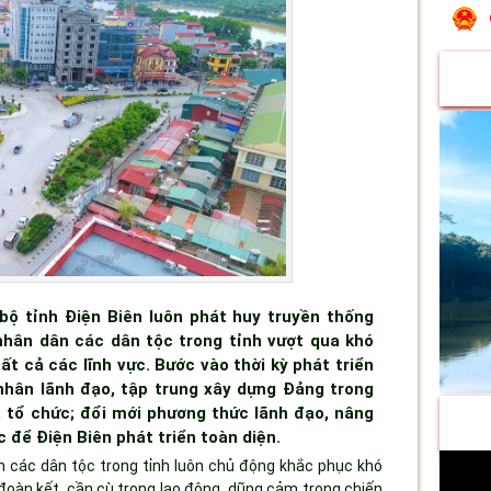
bộ tỉnh Điện Biên luôn phát huy truyền thống
 nhân dân các dân tộc trong tỉnh vượt qua khó
ất cả các lĩnh vực. Bước vào thời kỳ phát triển
 nhân lãnh đạo, tập trung xây dựng Đảng trong
à tổ chức; đổi mới phương thức lãnh đạo, nâng
 để Điện Biên phát triển toàn diện.
n các dân tộc trong tỉnh luôn chủ động khắc phục khó
đoàn kết, cần cù trong lao động, dũng cảm trong chiến