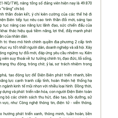
 21-NQ/TW), nâng tổng số đảng viên hiện nay là 49.870
“trắng” chi bộ.
h thần đoàn kết, ý chí kiên cường của các thế hệ đi
iện Biên tiếp tục nêu cao tinh thần đổi mới, sáng tạo
ếp tục nâng cao năng lực lãnh đạo, sức chiến đấu của
khai thác hiệu quả tiềm năng, lợi thế, đẩy mạnh phát
thần của nhân dân.
h trị theo mô hình chính quyền địa phương 2 cấp tinh
phục vụ tốt nhất người dân, doanh nghiệp và xã hội. Xây
hông ngừng tự đổi mới, đáp ứng yêu cầu nhiệm vụ. Kiên
g viên suy thoái về tư tưởng chính trị, đạo đức, lối sống,
 trạng thụ động, trông chờ, ỷ lại, sợ trách nhiệm trong
phá, tạo động lực để Điện Biên phát triển nhanh, bền
ăng lực cạnh tranh cấp tỉnh; hoàn thiện hệ thống hạ
h ngành kinh tế mũi nhọn với nhiều loại hình. Đồng thời,
 dựng và phát triển văn hóa, con người Điện Biên toàn
ồng bộ các chính sách thu hút, đào tạo, bồi dưỡng, sử
 vực, như: Công nghệ thông tin, điện tử - viễn thông,
eo hướng phát triển xanh, thông minh, tuần hoàn, bền