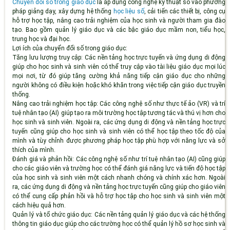
Chuyển đổi số trong giáo dục
là áp dụng công nghệ kỹ thuật số vào phương
pháp giảng dạy, xây dựng hệ thống
học liệu số
, cải tiến các thiết bị, công cụ
hỗ trợ học tập, nâng cao trải nghiệm của học sinh và người tham gia đào
tạo. Bao gồm quản lý giáo dục và các bậc giáo dục mầm non, tiểu học,
trung học và đại học.
Lợi ích của chuyển đổi số trong giáo dục:
Tăng lưu lượng truy cập:
Các nền tảng học trực tuyến và ứng dụng di động
giúp cho học sinh và sinh viên có thể truy cập vào tài liệu giáo dục mọi lúc
mọi nơi, từ đó giúp tăng cường khả năng tiếp cận giáo dục cho những
người không có điều kiện hoặc khó khăn trong việc tiếp cận giáo dục truyền
thống.
Nâng cao trải nghiệm học tập:
Các công nghệ số như thực tế ảo (VR) và trí
tuệ nhân tạo (AI) giúp tạo ra môi trường học tập tương tác và thú vị hơn cho
học sinh và sinh viên. Ngoài ra, các ứng dụng di động và nền tảng học trực
tuyến cũng giúp cho học sinh và sinh viên có thể học tập theo tốc độ của
mình và tùy chỉnh được phương pháp học tập phù hợp với năng lực và sở
thích của mình.
Đánh giá và phản hồi:
Các công nghệ số như trí tuệ nhân tạo (AI) cũng giúp
cho các giáo viên và trường học có thể đánh giá năng lực và tiến độ học tập
của học sinh và sinh viên một cách nhanh chóng và chính xác hơn. Ngoài
ra, các ứng dụng di động và nền tảng học trực tuyến cũng giúp cho giáo viên
có thể cung cấp phản hồi và hỗ trợ học tập cho học sinh và sinh viên một
cách hiệu quả hơn.
Quản lý và tổ chức giáo dục:
Các nền tảng quản lý giáo dục và các hệ thống
thông tin giáo dục giúp cho các trường học có thể quản lý hồ sơ học sinh và