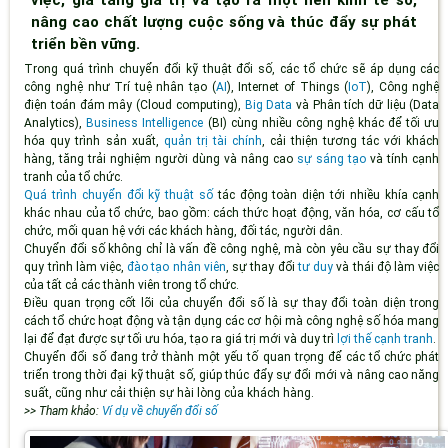
nâng cao chất lượng cuộc sống và thúc đẩy sự phát
triển bền vững.
Trong quá trình chuyển đổi kỹ thuật đổi số, các tổ chức sẽ áp dụng các
công nghệ như Trí tuệ nhân tạo (
AI
), Internet of Things (
IoT
), Công nghệ
điện toán đám mây (Cloud computing),
Big Data
và Phân tích dữ liệu (Data
Analytics),
Business Intelligence
(BI) cùng nhiều công nghệ khác để tối ưu
hóa quy trình sản xuất,
quản trị tài chính
, cải thiện tương tác với khách
hàng, tăng trải nghiệm người dùng và nâng cao
sự sáng tạo
và tính cạnh
tranh của tổ chức.
Quá trình chuyển đổi kỹ thuật số
tác động toàn diện tới nhiều khía cạnh
khác nhau của tổ chức, bao gồm: cách thức hoạt động, văn hóa, cơ cấu tổ
chức, mối quan hệ với các khách hàng, đối tác, người dân.
Chuyển đổi số không chỉ là vấn đề công nghệ, mà còn yêu cầu sự thay đổi
quy trình làm việc,
đào tạo nhân viên
, sự thay đổi
tư duy
và thái độ làm việc
của tất cả các thành viên trong tổ chức.
Điều quan trọng cốt lõi của chuyển đổi số là sự thay đổi toàn diện trong
cách tổ chức hoạt động và tận dụng các cơ hội mà công nghệ số hóa mang
lại để đạt được sự tối ưu hóa, tạo ra giá trị mới và duy trì
lợi thế cạnh tranh
.
Chuyển đổi số đang trở thành một yếu tố quan trọng để các tổ chức phát
triển trong thời đại kỹ thuật số, giúp thúc đẩy sự đổi mới và nâng cao năng
suất, cũng như cải thiện sự hài lòng của khách hàng.
>> Tham khảo:
Ví dụ về chuyển đổi số