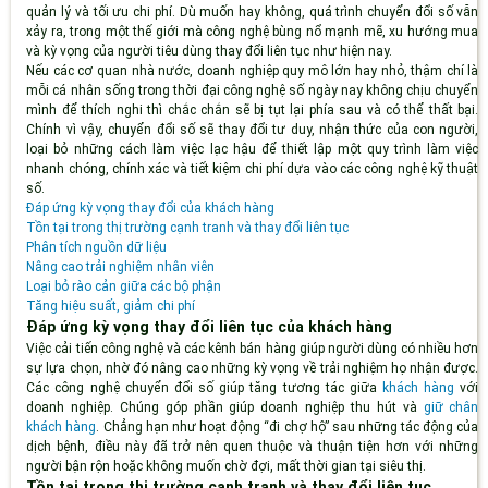
quản lý và tối ưu chi phí. Dù muốn hay không, quá trình chuyển đổi số vẫn
xảy ra, trong một thế giới mà công nghệ bùng nổ mạnh mẽ, xu hướng mua
và kỳ vọng của người tiêu dùng thay đổi liên tục như hiện nay.
Nếu các cơ quan nhà nước, doanh nghiệp quy mô lớn hay nhỏ, thậm chí là
mỗi cá nhân sống trong thời đại công nghệ số ngày nay không chịu chuyển
mình để thích nghi thì chắc chắn sẽ bị tụt lại phía sau và có thể thất bại.
Chính vì vậy, chuyển đổi số sẽ thay đổi tư duy, nhận thức của con người,
loại bỏ những cách làm việc lạc hậu để thiết lập một quy trình làm việc
nhanh chóng, chính xác và tiết kiệm chi phí dựa vào các công nghệ kỹ thuật
số.
Đáp ứng kỳ vọng thay đổi của khách hàng
Tồn tại trong thị trường cạnh tranh và thay đổi liên tục
Phân tích nguồn dữ liệu
Nâng cao trải nghiệm nhân viên
Loại bỏ rào cản giữa các bộ phận
Tăng hiệu suất, giảm chi phí
Đáp ứng kỳ vọng thay đổi liên tục của khách hàng
Việc cải tiến công nghệ và các kênh bán hàng giúp người dùng có nhiều hơn
sự lựa chọn, nhờ đó nâng cao những kỳ vọng về trải nghiệm họ nhận được.
Các công nghệ chuyển đổi số giúp tăng tương tác giữa
khách hàng
với
doanh nghiệp. Chúng góp phần giúp doanh nghiệp thu hút và
giữ chân
khách hàng
. Chẳng hạn như hoạt động “đi chợ hộ” sau những tác động của
dịch bệnh, điều này đã trở nên quen thuộc và thuận tiện hơn với những
người bận rộn hoặc không muốn chờ đợi, mất thời gian tại siêu thị.
Tồn tại trong thị trường cạnh tranh và thay đổi liên tục