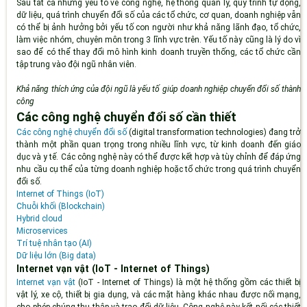
Sau tất cả những yếu tố về công nghệ, hệ thống quản lý, quy trình tự động,
dữ liệu, quá trình chuyển đổi số của các tổ chức, cơ quan, doanh nghiệp vẫn
có thể bị ảnh hưởng bởi yếu tố con người như khả năng lãnh đạo, tổ chức,
làm việc nhóm, chuyên môn trong 3 lĩnh vực trên. Yếu tố này cũng là lý do vì
sao để có thể thay đổi mô hình kinh doanh truyền thống, các tổ chức cần
tập trung vào đội ngũ nhân viên.
Khả năng thích ứng của đội ngũ là yếu tố giúp doanh nghiệp chuyển đổi số thành
công
Các công nghệ chuyển đổi số cần thiết
Các công nghệ chuyển đổi số
(digital transformation technologies) đang trở
thành một phần quan trọng trong nhiều lĩnh vực, từ kinh doanh đến giáo
dục và y tế. Các công nghệ này có thể được kết hợp và tùy chỉnh để đáp ứng
nhu cầu cụ thể của từng doanh nghiệp hoặc tổ chức trong quá trình chuyển
đổi số.
Internet of Things (IoT)
Chuỗi khối (Blockchain)
Hybrid cloud
Microservices
Trí tuệ nhân tạo (AI)
Dữ liệu lớn (Big data)
Internet vạn vật (IoT - Internet of Things)
Internet vạn vật
(IoT - Internet of Things) là một hệ thống gồm các thiết bị
vật lý, xe cộ, thiết bị gia dụng, và các mặt hàng khác nhau được nối mạng,