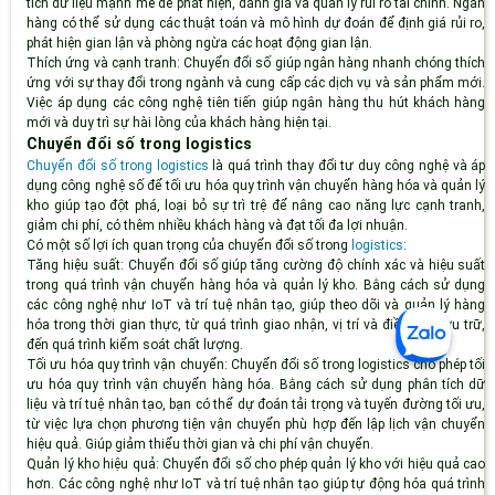
tích dữ liệu mạnh mẽ để phát hiện, đánh giá và quản lý rủi ro tài chính. Ngân
hàng có thể sử dụng các thuật toán và mô hình dự đoán để định giá rủi ro,
phát hiện gian lận và phòng ngừa các hoạt động gian lận.
Thích ứng và cạnh tranh:
Chuyển đổi số giúp ngân hàng nhanh chóng thích
ứng với sự thay đổi trong ngành và cung cấp các dịch vụ và sản phẩm mới.
Việc áp dụng các công nghệ tiên tiến giúp ngân hàng thu hút khách hàng
mới và duy trì sự hài lòng của khách hàng hiện tại.
Chuyển đổi số trong logistics
Chuyển đổi số trong logistics
là quá trình thay đổi tư duy công nghệ và áp
dụng công nghệ số để tối ưu hóa quy trình vận chuyển hàng hóa và quản lý
kho giúp tạo đột phá, loại bỏ sự trì trệ để nâng cao năng lực cạnh tranh,
giảm chi phí, có thêm nhiều khách hàng và đạt tối đa lợi nhuận.
Có một số lợi ích quan trọng của chuyển đổi số trong
logistics
:
Tăng hiệu suất:
Chuyển đổi số giúp tăng cường độ chính xác và hiệu suất
trong quá trình vận chuyển hàng hóa và quản lý kho. Bằng cách sử dụng
các công nghệ như IoT và trí tuệ nhân tạo, giúp theo dõi và quản lý hàng
hóa trong thời gian thực, từ quá trình giao nhận, vị trí và điều kiện lưu trữ,
đến quá trình kiểm soát chất lượng.
Tối ưu hóa quy trình vận chuyển:
Chuyển đổi số trong logistics cho phép tối
ưu hóa quy trình vận chuyển hàng hóa. Bằng cách sử dụng phân tích dữ
liệu và trí tuệ nhân tạo, bạn có thể dự đoán tải trọng và tuyến đường tối ưu,
từ việc lựa chọn phương tiện vận chuyển phù hợp đến lập lịch vận chuyển
hiệu quả. Giúp giảm thiểu thời gian và chi phí vận chuyển.
Quản lý kho hiệu quả:
Chuyển đổi số cho phép quản lý kho với hiệu quả cao
hơn. Các công nghệ như IoT và trí tuệ nhân tạo giúp tự động hóa quá trình