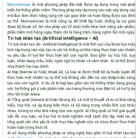
Microservices
là một phương pháp đặc biệt được áp dụng trong việc phát
triển hệ thống phần mềm. Phương pháp này tập trung vào việc xây dựng các
mô-đun đơn chức năng cùng với các giao diện và hoạt động được xác định
cụ thể. Microservices là một công cụ để thiết lập hoặc chống lại sự gián
đoạn kỹ thuật số. Nó cho phép các tổ chức triển khai tính năng sản phẩm,
phần mềm mới hằng ngày, thậm chí là hàng trăm, hàng nghìn lần mỗi ngày.
Trí t
uệ nhân tạo (Artificial intelligence – AI)
Trí tuệ nhân tạo (AI - Artificial Intelligence) là một lĩnh vực của khoa học máy
tính tập trung vào việc tạo ra các hệ thống có khả năng thực hiện các nhiệm
vụ yêu cầu trí tuệ khi thực hiện bởi con người. Bao gồm sự học hỏi, suy
luận, nhận dạng mẫu, hiểu ngôn ngữ tự nhiên và cảm nhận. AI có thể được
chia thành hai loại chính:
AI Hẹp (Narrow AI hoặc Weak AI)
: Là loại AI được thiết kế và huấn luyện để
thực hiện một nhiệm vụ cụ thể mà không cần đến sự can thiệp hoặc sáng
tạo của con người. Ví dụ về AI hẹp bao gồm các hệ thống nhận dạng giọng
nói, hệ thống gợi ý sản phẩm trên các trang thương mại điện tử và trợ lý ảo
như Siri hoặc Alexa.
AI Tổng quát (General AI hoặc Strong AI)
: Là một lý thuyết về AI có khả năng
hiểu, học hỏi, và áp dụng kiến thức và kỹ năng trong nhiều lĩnh vực khác
nhau, tương tự như khả năng của con người. AI tổng quát có thể giải quyết
vấn đề, suy luận, và học hỏi từ kinh nghiệm một cách độc lập. Hiện tại, AI
tổng quát vẫn chủ yếu là một mục tiêu nghiên cứu và chưa được thực hiện
hoàn toàn trong thực tế.
AI sử dụng nhiều phương pháp và công nghệ, bao gồm trí tuệ nhân tạo tạo