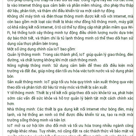
cho phép chúng thu thập và trao đổi dữ liệu. Công nghệ này kết nối các thiết
bị vào Internet thông qua cảm biến và phần mềm nhúng, cho phép thu thập
dữ liệu, phân tích, và thậm chí điều khiển từ xa một cách tự động.
Không chỉ máy tính và điện thoại thông minh được kết nối với Internet, mà
còn bao gồm một loạt các thiết bị khác như đồng hồ thông minh, máy giặt
có khả năng kết nối Internet, ô tô có thể tự động cập nhật phần mềm qua Wi-
Fi, hệ thống tưới cây thông minh tự động điều chỉnh lượng nước dựa trên
dự báo thời tiết, và thậm chí là tủ lạnh thông minh có thể theo dõi hạn sử
dụng của thực phẩm bên trong.
Một số ứng dụng chính của IoT bao gồm:
Quản lý thông minh
: Trong các thành phố, IoT giúp quản lý giao thông, đèn
đường, và chất lượng không khí một cách thông minh.
Nông nghiệp thông minh
: Sử dụng cảm biến để theo dõi điều kiện môi
trường và đất đai, giúp nông dân tối ưu hóa việc tưới nước và sử dụng phân
bón.
Sản xuất thông minh
: IoT giúp tối ưu hóa quy trình sản xuất thông qua việc
theo dõi và phân tích dữ liệu từ máy móc và thiết bị sản xuất.
Y tế thông minh
: Thiết bị y tế kết nối giúp theo dõi sức khỏe từ xa, phát hiện
sớm các vấn đề sức khỏe và hỗ trợ quản lý bệnh tật một cách chính xác
hơn.
Nhà thông minh
: Các thiết bị gia dụng kết nối Internet như bóng đèn, máy
lạnh, và hệ thống an ninh có thể được điều khiển từ xa, tạo ra một môi
trường sống thông minh và tiện lợi.
IoT mở ra cơ hội lớn cho đổi mới và tối ưu hóa trong nhiều ngành công
nghiệp khác nhau. Tuy nhiên, nó cũng đặt ra các thách thức về bảo mật và