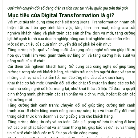
Quá trình chuyển đổi số đang diễn ra tích cực tại nhiều quốc gia trên thế giới
Mục tiêu của Digital Transformation là gì?
Với mục tiêu tận dụng công nghệ số trong Digital Transformation nhằm cải
thiện, tối ưu hóa quy trình làm việc, tăng tính linh hoạt, nâng cao trải
nghiệm khách hàng và phát triển các sản phẩm/ dịch vụ mới, tăng cường
lợi thế cạnh tranh của doanh nghiệp, nâng cao trải nghiệm của nhân viên.
Một số mục tiêu của quá trình chuyển đổi số phải kể đến như:
Tăng cường hiệu quả và năng suất
: Áp dụng công nghệ số hóa giúp tối ưu
hóa quy trình làm việc, giảm thiểu sự lãng phí và tăng cường hiệu suất và
năng suất của tổ chức.
Cải thiện trải nghiệm khách hàng
: Sử dụng các công nghệ số giúp tăng
cường tương tác với khách hàng, cải thiện trải nghiệm người dùng và tạo ra
những dịch vụ và sản phẩm tốt hơn đáp ứng nhu cầu của khách hàng.
Khai thác cơ hội mới
: Chuyển đổi số cho phép tổ chức tận dụng các cơ hội
mới mà công nghệ số hóa mang lại, như khai thác dữ liệu để đưa ra quyết
định thông minh, phát triển các sản phẩm và dịch vụ mới, hoặc tiếp cận các
thị trường mới.
Tăng cường tính cạnh tranh
: Chuyển đổi số giúp tăng cường tính cạnh
tranh của tổ chức bằng cách nâng cao sự sáng tạo và thúc đẩy đổi mới
trong cách thức kinh doanh và cung cấp giá trị cho khách hàng.
Tăng cường đáng tin cậy và an toàn
: Các giải pháp số hóa thường đi kèm
với các biện pháp bảo mật và an toàn thông tin, giúp bảo vệ dữ liệu và thông
tin của tổ chức khỏi các mối đe dọa và tấn công mạng.