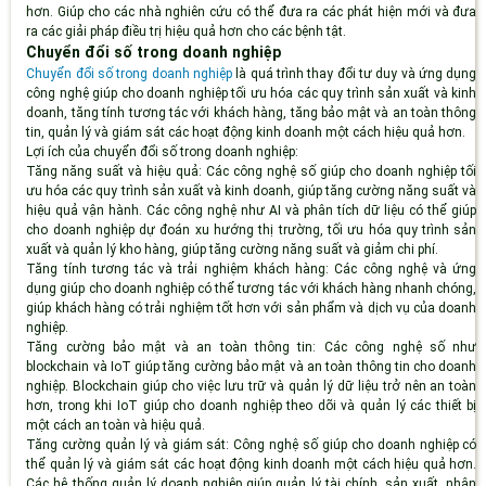
hơn. Giúp cho các nhà nghiên cứu có thể đưa ra các phát hiện mới và đưa
ra các giải pháp điều trị hiệu quả hơn cho các bệnh tật.
Chuyển đổi số trong doanh nghiệp
Chuyển đổi số trong doanh nghiệp
là quá trình thay đổi tư duy và ứng dụng
công nghệ giúp cho doanh nghiệp tối ưu hóa các quy trình sản xuất và kinh
doanh, tăng tính tương tác với khách hàng, tăng bảo mật và an toàn thông
tin, quản lý và giám sát các hoạt động kinh doanh một cách hiệu quả hơn.
Lợi ích của chuyển đổi số trong doanh nghiệp:
Tăng năng suất và hiệu quả:
Các công nghệ số giúp cho doanh nghiệp tối
ưu hóa các quy trình sản xuất và kinh doanh, giúp tăng cường năng suất và
hiệu quả vận hành. Các công nghệ như AI và phân tích dữ liệu có thể giúp
cho doanh nghiệp dự đoán xu hướng thị trường, tối ưu hóa quy trình sản
xuất và quản lý kho hàng, giúp tăng cường năng suất và giảm chi phí.
Tăng tính tương tác và trải nghiệm khách hàng:
Các công nghệ và ứng
dụng giúp cho doanh nghiệp có thể tương tác với khách hàng nhanh chóng,
giúp khách hàng có trải nghiệm tốt hơn với sản phẩm và dịch vụ của doanh
nghiệp.
Tăng cường bảo mật và an toàn thông tin:
Các công nghệ số như
blockchain và IoT giúp tăng cường bảo mật và an toàn thông tin cho doanh
nghiệp. Blockchain giúp cho việc lưu trữ và quản lý dữ liệu trở nên an toàn
hơn, trong khi IoT giúp cho doanh nghiệp theo dõi và quản lý các thiết bị
một cách an toàn và hiệu quả.
Tăng cường quản lý và giám sát:
Công nghệ số giúp cho doanh nghiệp có
thể quản lý và giám sát các hoạt động kinh doanh một cách hiệu quả hơn.
Các hệ thống quản lý doanh nghiệp giúp quản lý tài chính, sản xuất, nhân