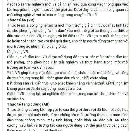
việc tạo ra trải nghiệm mới và cải thiện hiệu quả công việc thông qua việc
kết hợp giữa thế giới thực và thế giới ảo. Dưới đây là cái nhìn tổng quan về
mỗi công nghệ và vai trò của chúng trong chuyển đổi số:
Thực tế ảo (VR)
Thực tế ảo là công nghệ tạo ra một môi trường giả định được máy tính tạo
ra, cho phép người dùng "chìm đắm" vào một thế giới ảo thông qua thiết bị
đầu vào như kính VR, tai nghe, và bộ điều khiển. VR tạo ra một không gian
ảo hoàn toàn tách biệt với thế giới thực, cho phép người dùng tương tác với
môi trường ảo như thể họ đang ở đó.
Ứng dụng VR:
Giáo dục và đào tạo
: VR được sử dụng để tạo ra các môi trường đào tạo
mô phỏng, cho phép học viên trải nghiệm và thực hành trong một môi
trường an toàn và kiểm soát.
Y tế
: VR giúp trong việc đào tạo các bác sĩ, phẫu thuật mô phỏng, và cũng
được sử dụng trong liệu pháp giảm đau và phục hồi chức năng.
Bất động sản và Kiến trúc
: Cho phép khách hàng và nhà thiết kế trải nghiệm
không gian trước khi xây dựng hoặc sửa chữa.
Giải trí
: VR mang lại trải nghiệm đắm chìm trong các trò chơi, phim ảnh và
sự kiện ảo.
Thực tế tăng cường (AR)
Thực tế tăng cường kết hợp yếu tố của thế giới thực với dữ liệu hoặc đồ họa
được tạo ra bởi máy tính, được chồng lên môi trường thực qua màn hình
điện thoại thông minh, máy tính bảng, hoặc kính AR đặc biệt. AR tăng
cường hiểu biết và tương tác của người dùng với thế giới thực bằng cách
thêm vào các thông tin kỹ thuật số.