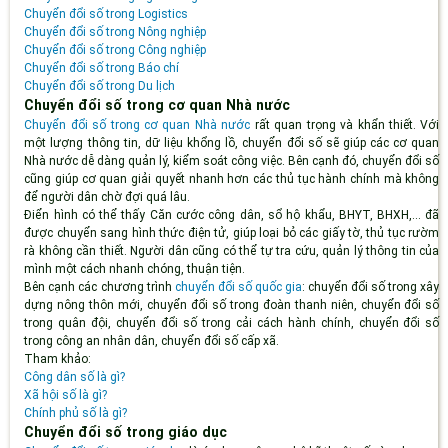
Chuyển đổi số trong Logistics
Chuyển đổi số trong Nông nghiệp
Chuyển đổi số trong Công nghiệp
Chuyển đổi số trong Báo chí
Chuyển đổi số trong Du lịch
Chuyển đổi số trong cơ quan Nhà nước
Chuyển đổi số trong cơ quan Nhà nước
rất quan trọng và khẩn thiết. Với
một lượng thông tin, dữ liệu khổng lồ, chuyển đổi số sẽ giúp các cơ quan
Nhà nước dễ dàng quản lý, kiểm soát công việc. Bên cạnh đó, chuyển đổi số
cũng giúp cơ quan giải quyết nhanh hơn các thủ tục hành chính mà không
để người dân chờ đợi quá lâu.
Điển hình có thể thấy Căn cước công dân, sổ hộ khẩu, BHYT, BHXH,... đã
được chuyển sang hình thức điện tử, giúp loại bỏ các giấy tờ, thủ tục rườm
rà không cần thiết. Người dân cũng có thể tự tra cứu, quản lý thông tin của
mình một cách nhanh chóng, thuận tiện.
Bên cạnh các chương trình
chuyển đổi số quốc gia
: chuyển đổi số trong xây
dựng nông thôn mới, chuyển đổi số trong đoàn thanh niên, chuyển đổi số
trong quân đội, chuyển đổi số trong cải cách hành chính, chuyển đổi số
trong công an nhân dân, chuyển đổi số cấp xã.
Tham khảo:
Công dân số là gì?
Xã hội số là gì?
Chính phủ số là gì?
Chuyển đổi số trong giáo dục