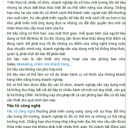
Trên thực tế, nhiều tổ chức, doanh nghiệp dù sở hữu một lượng lớn dữ liệu
nhưng lại chưa biết khai thác triệt để ưu thế, tiềm năng của chúng. Chẳng
hạn như tại các siêu thị có chính sách thẻ thành viên, ngoài việc đổi thưởng
vào cuối năm, họ cần phát triển nguồn dữ liệu đó một cách tối ưu hơn,ví dụ
như phát triển một ứng dụng đưa ra những ưu đãi đặc quyền cho mỗi cá
nhân theo nhu cầu mua sắm của họ.
Dữ liệu cũng có thời hạn, sau một thời gian, mối quan tâm của người tiêu
dùng có thể đã khác đi. Do đó, chúng cần được khai thác đúng thời điểm và
đúng cách. Để phát huy tối đa những ưu điểm của công nghệ trong cuộc
đua chuyển mình này, doanh nghiệp cần xây dựng một hệ thống khai thác,
quản lý, phân tích dữ liệu để phân biệt:
Dữ liệu nào là cần thiết cho từng hoạt của các phòng ban như
Sales,
Marketing
,
chăm sóc khách hàng
,...
Dữ liệu nào không còn phù hợp nữa
Dữ liệu nào có thể làm cơ sở dự đoán hành vi, sở thích của những khách
hàng tiềm năng trong doanh nghiệp
Để có thể làm được điều đó, các tổ chức, doanh nghiệp cần xây dựng một
hệ thống thu thập, kết nối dữ liệu từ nhiều kênh về một nơi duy nhất, còn gọi
là hệ thống CRM. Hệ thống này cho phép tất cả các phòng ban đều có dữ liệu
cần thiết cho quá trình làm việc.
Yếu tố công nghệ
Yếu tố công nghệ
thường phát triển song song cùng với sự thay đổi nhu
cầu trong thị trường, doanh nghiệp từ đó có thể tìm ra những cơ hội tăng
trưởng mới. Chẳng hạn như trong nhịp sống hiện đại, khi nhu cầu cần được
thỏa mãn ngay mà không phải mất nhiều thời gian, thì ngành bất động sản