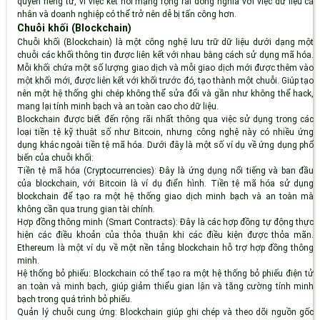
quyền riêng tư, vì việc kết nối mạng rộng rãi đồng nghĩa với việc dữ liệu cá
nhân và doanh nghiệp có thể trở nên dễ bị tấn công hơn.
Chuỗi khối (Blockchain)
Chuỗi khối (Blockchain) là một công nghệ lưu trữ dữ liệu dưới dạng một
chuỗi các khối thông tin được liên kết với nhau bằng cách sử dụng mã hóa.
Mỗi khối chứa một số lượng giao dịch và mỗi giao dịch mới được thêm vào
một khối mới, được liên kết với khối trước đó, tạo thành một chuỗi. Giúp tạo
nên một hệ thống ghi chép không thể sửa đổi và gần như không thể hack,
mang lại tính minh bạch và an toàn cao cho dữ liệu.
Blockchain được biết đến rộng rãi nhất thông qua việc sử dụng trong các
loại tiền tệ kỹ thuật số như Bitcoin, nhưng công nghệ này có nhiều ứng
dụng khác ngoài tiền tệ mã hóa. Dưới đây là một số ví dụ về ứng dụng phổ
biến của chuỗi khối:
Tiền tệ mã hóa (Cryptocurrencies)
: Đây là ứng dụng nổi tiếng và ban đầu
của blockchain, với Bitcoin là ví dụ điển hình. Tiền tệ mã hóa sử dụng
blockchain để tạo ra một hệ thống giao dịch minh bạch và an toàn mà
không cần qua trung gian tài chính.
Hợp đồng thông minh (Smart Contracts)
: Đây là các hợp đồng tự động thực
hiện các điều khoản của thỏa thuận khi các điều kiện được thỏa mãn.
Ethereum là một ví dụ về một nền tảng blockchain hỗ trợ hợp đồng thông
minh.
Hệ thống bỏ phiếu
: Blockchain có thể tạo ra một hệ thống bỏ phiếu điện tử
an toàn và minh bạch, giúp giảm thiểu gian lận và tăng cường tính minh
bạch trong quá trình bỏ phiếu.
Quản lý chuỗi cung ứng
: Blockchain giúp ghi chép và theo dõi nguồn gốc