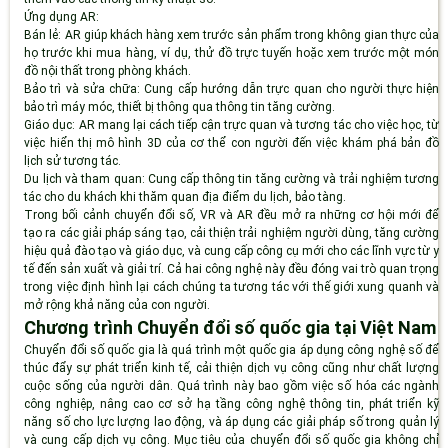
Ứng dụng AR:
Bán lẻ
: AR giúp khách hàng xem trước sản phẩm trong không gian thực của
họ trước khi mua hàng, ví dụ, thử đồ trực tuyến hoặc xem trước một món
đồ nội thất trong phòng khách.
Bảo trì và sửa chữa
: Cung cấp hướng dẫn trực quan cho người thực hiện
bảo trì máy móc, thiết bị thông qua thông tin tăng cường.
Giáo dục
: AR mang lại cách tiếp cận trực quan và tương tác cho việc học, từ
việc hiển thị mô hình 3D của cơ thể con người đến việc khám phá bản đồ
lịch sử tương tác.
Du lịch và tham quan
: Cung cấp thông tin tăng cường và trải nghiệm tương
tác cho du khách khi thăm quan địa điểm du lịch, bảo tàng.
Trong bối cảnh chuyển đổi số, VR và AR đều mở ra những cơ hội mới để
tạo ra các giải pháp sáng tạo, cải thiện trải nghiệm người dùng, tăng cường
hiệu quả đào tạo và giáo dục, và cung cấp công cụ mới cho các lĩnh vực từ y
tế đến sản xuất và giải trí. Cả hai công nghệ này đều đóng vai trò quan trọng
trong việc định hình lại cách chúng ta tương tác với thế giới xung quanh và
mở rộng khả năng của con người.
Chương trình Chuyển đổi số quốc gia tại Việt Nam
Chuyển đổi số quốc gia là quá trình một quốc gia áp dụng công nghệ số để
thúc đẩy sự phát triển kinh tế, cải thiện dịch vụ công cũng như chất lượng
cuộc sống của người dân. Quá trình này bao gồm việc số hóa các ngành
công nghiệp, nâng cao cơ sở hạ tầng công nghệ thông tin, phát triển kỹ
năng số cho lực lượng lao động, và áp dụng các giải pháp số trong quản lý
và cung cấp dịch vụ công. Mục tiêu của chuyển đổi số quốc gia không chỉ