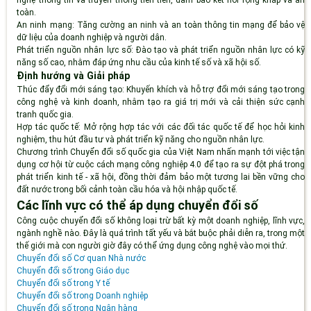
nghệ thông tin và truyền thông tiên tiến, đảm bảo kết nối rộng khắp và an
toàn.
An ninh mạng
: Tăng cường an ninh và an toàn thông tin mạng để bảo vệ
dữ liệu của doanh nghiệp và người dân.
Phát triển nguồn nhân lực số
: Đào tạo và phát triển nguồn nhân lực có kỹ
năng số cao, nhằm đáp ứng nhu cầu của kinh tế số và xã hội số.
Định hướng và Giải pháp
Thúc đẩy đổi mới sáng tạo
: Khuyến khích và hỗ trợ đổi mới sáng tạo trong
công nghệ và kinh doanh, nhằm tạo ra giá trị mới và cải thiện sức cạnh
tranh quốc gia.
Hợp tác quốc tế
: Mở rộng hợp tác với các đối tác quốc tế để học hỏi kinh
nghiệm, thu hút đầu tư và phát triển kỹ năng cho nguồn nhân lực.
Chương trình Chuyển đổi số quốc gia của Việt Nam nhấn mạnh tới việc tận
dụng cơ hội từ cuộc cách mạng công nghiệp 4.0 để tạo ra sự đột phá trong
phát triển kinh tế - xã hội, đồng thời đảm bảo một tương lai bền vững cho
đất nước trong bối cảnh toàn cầu hóa và hội nhập quốc tế.
Các lĩnh vực có thể áp dụng chuyển đổi số
Công cuộc chuyển đổi số không loại trừ bất kỳ một doanh nghiệp, lĩnh vực,
ngành nghề nào. Đây là quá trình tất yếu và bắt buộc phải diễn ra, trong một
thế giới mà con người giờ đây có thể ứng dụng công nghệ vào mọi thứ.
Chuyển đổi số Cơ quan Nhà nước
Chuyển đổi số trong Giáo dục
Chuyển đổi số trong Y tế
Chuyển đổi số trong Doanh nghiệp
Chuyển đổi số trong Ngân hàng