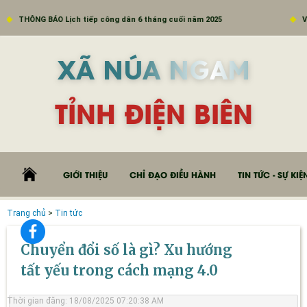
h tiếp công dân 6 tháng cuối năm 2025
V/v đẩy mạnh truyền
XÃ NÚA NGAM
TỈNH ĐIỆN BIÊN
GIỚI THIỆU
CHỈ ĐẠO ĐIỀU HÀNH
TIN TỨC - SỰ KIỆ
Trang chủ
>
Tin tức
Chuyển đổi số là gì? Xu hướng
tất yếu trong cách mạng 4.0
Thời gian đăng: 18/08/2025 07:20:38 AM