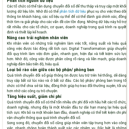
Phân tích nguồn dữ liệu
Các tổ chức có thể tận dụng chuyển đổi số để thu thập và truy cập một khối
lượng dữ liệu lớn. Nhờ đó có thể
phân tích dữ liệu
phục vụ cho việc theo dõi
thông tin khách hàng, các số liệu cụ thể để có thể đánh giá chính xác, đồng
thời tìm ra giải pháp cho các vấn đề còn tồn đọng. Những dữ liệu này hỗ trợ
rất nhiều cho các tổ chức, cơ quan, doanh nghiệp trong quá trình ra quyết
định và thiết lập kế hoạch.
Nâng cao trải nghiệm nhân viên
Khi nhân viên có những trải nghiệm làm việc tốt, năng suất và hiệu quả
công việc được tác động rất tích cực. Digital Transformation giúp chuyển
đổi quy trình làm việc đơn giản, nhanh gọn, hiện đại và tiết kiệm sức lực
hơn. Nhờ đó, công việc được phân công rõ ràng và liền mạch, giúp doanh
nghiệp đảm bảo tiến độ, hiệu quả.
Loại bỏ rào cản giữa các bộ phận/ phòng ban
Quá trình chuyển đổi số giúp thông tin được lưu trữ trên hệ thống, dễ dàng
truy cập bất cứ lúc nào và ở bất cứ đâu. Các bộ phận/ phòng ban trong tổ
chức có thể chia sẻ tài liệu, đồng thời giúp họ trao đổi thường xuyên, tối ưu
hơn nhờ các công cụ trò chuyện.
Tăng hiệu suất, giảm chi phí
Quá trình chuyển đổi số có thể tốn nhiều chi phí đối với hầu hết các tổ chức,
doanh nghiệp, nhưng đây là một khoản đầu tư dài hạn mang lại hiệu quả
tích cực. Khi bỏ ra một khoản ban đầu, doanh nghiệp có thể tiết kiệm chi phí
vận chuyển thông qua quá trình chuyển đổi số.
Song song đó, chuyển đổi số cũng giúp nhân viên tập trung hơn vào công
việc, nhanh chóng hoàn thành xuất sắc các nhiệm vụ. Đặc biệt là những