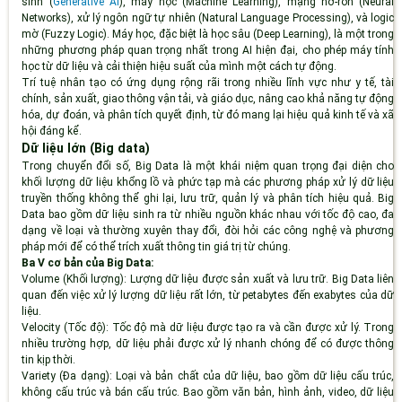
sinh (
Generative AI
), máy học (Machine Learning), mạng nơ-ron (Neural
Networks), xử lý ngôn ngữ tự nhiên (Natural Language Processing), và logic
mờ (Fuzzy Logic). Máy học, đặc biệt là học sâu (Deep Learning), là một trong
những phương pháp quan trọng nhất trong AI hiện đại, cho phép máy tính
học từ dữ liệu và cải thiện hiệu suất của mình một cách tự động.
Trí tuệ nhân tạo có ứng dụng rộng rãi trong nhiều lĩnh vực như y tế, tài
chính, sản xuất, giao thông vận tải, và giáo dục, nâng cao khả năng tự động
hóa, dự đoán, và phân tích quyết định, từ đó mang lại hiệu quả kinh tế và xã
hội đáng kể.
Dữ liệu lớn (Big data)
Trong chuyển đổi số, Big Data là một khái niệm quan trọng đại diện cho
khối lượng dữ liệu khổng lồ và phức tạp mà các phương pháp xử lý dữ liệu
truyền thống không thể ghi lại, lưu trữ, quản lý và phân tích hiệu quả. Big
Data bao gồm dữ liệu sinh ra từ nhiều nguồn khác nhau với tốc độ cao, đa
dạng về loại và thường xuyên thay đổi, đòi hỏi các công nghệ và phương
pháp mới để có thể trích xuất thông tin giá trị từ chúng.
Ba V cơ bản của Big Data:
Volume (Khối lượng)
: Lượng dữ liệu được sản xuất và lưu trữ. Big Data liên
quan đến việc xử lý lượng dữ liệu rất lớn, từ petabytes đến exabytes của dữ
liệu.
Velocity (Tốc độ)
: Tốc độ mà dữ liệu được tạo ra và cần được xử lý. Trong
nhiều trường hợp, dữ liệu phải được xử lý nhanh chóng để có được thông
tin kịp thời.
Variety (Đa dạng)
: Loại và bản chất của dữ liệu, bao gồm dữ liệu cấu trúc,
không cấu trúc và bán cấu trúc. Bao gồm văn bản, hình ảnh, video, dữ liệu