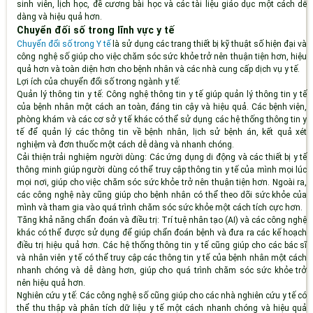
sinh viên, lịch học, đề cương bài học và các tài liệu giáo dục một cách dễ
dàng và hiệu quả hơn.
Chuyển đối số trong lĩnh vực y tế
Chuyển đổi số trong Y tế
là sử dụng các trang thiết bị kỹ thuật số hiện đại và
công nghệ số giúp cho việc chăm sóc sức khỏe trở nên thuận tiện hơn, hiệu
quả hơn và toàn diện hơn cho bệnh nhân và các nhà cung cấp dịch vụ y tế.
Lợi ích của chuyển đổi số trong ngành y tế:
Quản lý thông tin y tế:
Công nghệ thông tin y tế giúp quản lý thông tin y tế
của bệnh nhân một cách an toàn, đáng tin cậy và hiệu quả. Các bệnh viện,
phòng khám và các cơ sở y tế khác có thể sử dụng các hệ thống thông tin y
tế để quản lý các thông tin về bệnh nhân, lịch sử bệnh án, kết quả xét
nghiệm và đơn thuốc một cách dễ dàng và nhanh chóng.
Cải thiện trải nghiệm người dùng:
Các ứng dụng di động và các thiết bị y tế
thông minh giúp người dùng có thể truy cập thông tin y tế của mình mọi lúc
mọi nơi, giúp cho việc chăm sóc sức khỏe trở nên thuận tiện hơn. Ngoài ra,
các công nghệ này cũng giúp cho bệnh nhân có thể theo dõi sức khỏe của
mình và tham gia vào quá trình chăm sóc sức khỏe một cách tích cực hơn.
Tăng khả năng chẩn đoán và điều trị:
Trí tuệ nhân tạo (AI) và các công nghệ
khác có thể được sử dụng để giúp chẩn đoán bệnh và đưa ra các kế hoạch
điều trị hiệu quả hơn. Các hệ thống thông tin y tế cũng giúp cho các bác sĩ
và nhân viên y tế có thể truy cập các thông tin y tế của bệnh nhân một cách
nhanh chóng và dễ dàng hơn, giúp cho quá trình chăm sóc sức khỏe trở
nên hiệu quả hơn.
Nghiên cứu y tế:
Các công nghệ số cũng giúp cho các nhà nghiên cứu y tế có
thể thu thập và phân tích dữ liệu y tế một cách nhanh chóng và hiệu quả