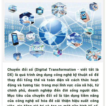
Chuyển đổi số (Digital Transformation - viết tắt là
DX) là quá trình ứng dụng công nghệ kỹ thuật số để
thay đổi tổng thể và toàn diện về cách thức hoạt
động và tương tác trong mọi lĩnh vực của xã hội, từ
chính phủ, doanh nghiệp đến đời sống người dân.
Mục tiêu của chuyển đổi số là tận dụng tiềm năng
của công nghệ số hóa để cải thiện hiệu suất công
việc, gia tăng giá trị và tạo ra một nền kinh tế số,