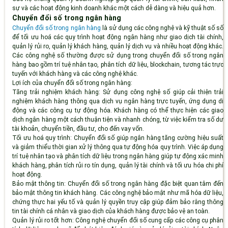
sự và các hoạt động kinh doanh khác một cách dễ dàng và hiệu quả hơn.
Chuyển đổi số trong ngân hàng
Chuyển đổi số trong ngân hàng
là sử dụng các công nghệ và kỹ thuật số số
để tối ưu hoá các quy trình hoạt động ngân hàng như giao dịch tài chính,
quản lý rủi ro, quản lý khách hàng, quản lý dịch vụ và nhiều hoạt động khác.
Các công nghệ số thường được sử dụng trong chuyển đổi số trong ngân
hàng bao gồm trí tuệ nhân tạo, phân tích dữ liệu, blockchain, tương tác trực
tuyến với khách hàng và các công nghệ khác.
Lợi ích của chuyển đổi số trong ngân hàng:
Tăng trải nghiệm khách hàng:
Sử dụng công nghệ số giúp cải thiện trải
nghiệm khách hàng thông qua dịch vụ ngân hàng trực tuyến, ứng dụng di
động và các công cụ tự động hóa. Khách hàng có thể thực hiện các giao
dịch ngân hàng một cách thuận tiện và nhanh chóng, từ việc kiểm tra số dư
tài khoản, chuyển tiền, đầu tư, cho đến vay vốn.
Tối ưu hoá quy trình:
Chuyển đổi số giúp ngân hàng tăng cường hiệu suất
và giảm thiểu thời gian xử lý thông qua tự động hóa quy trình. Việc áp dụng
trí tuệ nhân tạo và phân tích dữ liệu trong ngân hàng giúp tự động xác minh
khách hàng, phân tích rủi ro tín dụng, quản lý tài chính và tối ưu hóa chi phí
hoạt động.
Bảo mật thông tin:
Chuyển đổi số trong ngân hàng đặc biệt quan tâm đến
bảo mật thông tin khách hàng. Các công nghệ bảo mật như mã hóa dữ liệu,
chứng thực hai yếu tố và quản lý quyền truy cập giúp đảm bảo rằng thông
tin tài chính cá nhân và giao dịch của khách hàng được bảo vệ an toàn.
Quản lý rủi ro tốt hơn:
Công nghệ chuyển đổi số cung cấp các công cụ phân