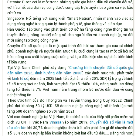
Estonia
: Được coi là một trong những quốc gia hàng đầu về chuyển đổi số,
với hầu hết các dịch vụ công được cung cấp trực tuyến, bao gồm cả việc bầu
cử từ xa.
Singapore
: Nổi tiếng với sáng kiến "Smart Nation", nhấn mạnh vào việc áp
dụng công nghệ trong quản lý thành phố, y tế, giao thông và giáo dục.
Hàn Quốc
: Tập trung vào phát triển cơ sở hạ tầng công nghệ thông tin và
truyền thông, nâng cao kỹ năng số cho người dân và doanh nghiệp, và đổi
mới sáng tạo trong công nghệ.
Chuyển đổi số quốc gia là một quá trình đòi hỏi sự tham gia của cả chính
phủ, doanh nghiệp và người dân. Mục tiêu cuối cùng là tạo ra một xã hội số
hóa, nâng cao chất lượng cuộc sống, và tạo điều kiện cho sự phát triển kinh
tế bền vững.
Tại Việt Nam, Chính phủ xây dựng “
Chương trình chuyển đổi số quốc gia
đến năm 2025, định hướng đến năm 2030
”, xác định mục tiêu phát triển
về
kinh tế số
, đến năm 2025 kinh tế số phải chiếm 20% GDP, tỷ trọng về kinh
tế số trong mọi ngành, lĩnh vực phải đạt tối thiểu 10%, năng suất lao động
tăng tối thiểu là 7%, Việt nam nằm trong nhóm 50 nước dẫn đầu về công
nghệ thông tin.
Theo ước tính của Bộ Thông tin và Truyền thông, trong Quý I/2022, Chính
phủ đạt khoảng 53 tỷ USD. Số doanh nghiệp công nghệ số thành lập mới
tăng 500 doanh nghiệp so với năm 2021.
Với các doanh nghiệp tại Việt Nam, theo khảo sát của Hiệp hội phần mềm và
dịch vụ CNTT Việt Nam
Vinasa
vào năm 2019,
chuyển đổi số vẫn là một
rào cản lớn
khi 30,7% doanh nghiệp chưa biết cần phải làm gì để chuyển đổi
số, 35% doanh nghiệp băn khoăn không biết bắt đầu từ đâu,... Đáng nói hơn,