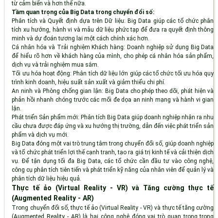
từ cảm biến và hơn thế nữa.
Tầm quan trọng của Big Data trong chuyển đổi số:
Phân tích và Quyết định dựa trên Dữ liệu
: Big Data giúp các tổ chức phân
tích xu hướng, hành vi và mẫu dữ liệu phức tạp để đưa ra quyết định thông
minh và dự đoán tương lai một cách chính xác hơn.
Cá nhân hóa và Trải nghiệm Khách hàng
: Doanh nghiệp sử dụng Big Data
để hiểu rõ hơn về khách hàng của mình, cho phép cá nhân hóa sản phẩm,
dịch vụ và trải nghiệm mua sắm.
Tối ưu hóa hoạt động
: Phân tích dữ liệu lớn giúp các tổ chức tối ưu hóa quy
trình kinh doanh, hiệu suất sản xuất và giảm thiểu chi phí.
An ninh và Phòng chống gian lận
: Big Data cho phép theo dõi, phát hiện và
phản hồi nhanh chóng trước các mối đe dọa an ninh mạng và hành vi gian
lận.
Phát triển Sản phẩm mới
: Phân tích Big Data giúp doanh nghiệp nhận ra nhu
cầu chưa được đáp ứng và xu hướng thị trường, dẫn đến việc phát triển sản
phẩm và dịch vụ mới.
Big Data đóng một vai trò trung tâm trong chuyển đổi số, giúp doanh nghiệp
và tổ chức phát triển lợi thế cạnh tranh, tạo ra giá trị kinh tế và cải thiện dịch
vụ. Để tận dụng tối đa Big Data, các tổ chức cần đầu tư vào công nghệ,
công cụ phân tích tiên tiến và phát triển kỹ năng của nhân viên để quản lý và
phân tích dữ liệu hiệu quả.
Thực tế ảo (Virtual Reality - VR) và Tăng cường thực tế
(Augmented Reality - AR)
Trong chuyển đổi số, thực tế ảo (Virtual Reality - VR) và thực tế tăng cường
(Augmented Reality - AR) là hai công nghệ đóng vai trò quan trọng trong