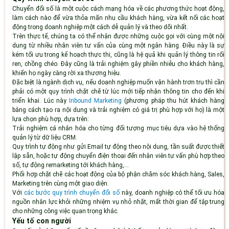
Chuyển đổi số là một cuộc cách mạng hóa về các phương thức hoạt động,
làm cách nào để vừa thỏa mãn nhu cầu khách hàng, vừa kết nối các hoạt
động trong doanh nghiệp một cách dễ quản lý và theo dõi nhất.
Trên thực tế, chúng ta có thể nhận được những cuộc gọi với cùng một nội
dung từ nhiều nhân viên tư vấn của cùng một ngân hàng. Điều này là sự
kém tối ưu trong kế hoạch thực thi, cũng là hệ quả khi quản lý thông tin rối
ren, chồng chéo. Đây cũng là trải nghiệm gây phiền nhiễu cho khách hàng,
khiến họ ngày càng rời xa thương hiệu.
Đặc biệt là ngành dịch vụ, nếu doanh nghiệp muốn vận hành trơn tru thì cần
phải có một quy trình chặt chẽ từ lúc mới tiếp nhận thông tin cho đến khi
triển khai. Lúc này
Inbound Marketing
(phương pháp thu hút khách hàng
bằng cách tạo ra nội dung và trải nghiệm có giá trị phù hợp với họ) là một
lựa chọn phù hợp, dựa trên:
Trải nghiệm cá nhân hóa cho từng đối tượng mục tiêu dựa vào hệ thống
quản lý từ dữ liệu CRM.
Quy trình tự động như gửi Email tự động theo nội dung, tần suất được thiết
lập sẵn, hoặc tự động chuyển điện thoại đến nhân viên tư vấn phù hợp theo
số, tự động remarketing tới khách hàng,...
Phối hợp chặt chẽ các hoạt động của bộ phận chăm sóc khách hàng, Sales,
Marketing trên cùng một giao diện.
Với
các bước quy trình chuyển đổi số
này, doanh nghiệp có thể tối ưu hóa
nguồn nhân lực khỏi những nhiệm vụ nhỏ nhặt, mất thời gian để tập trung
cho những công việc quan trọng khác.
Yếu tố con người