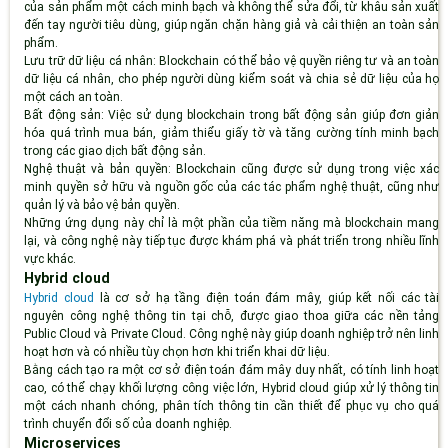
của sản phẩm một cách minh bạch và không thể sửa đổi, từ khâu sản xuất
đến tay người tiêu dùng, giúp ngăn chặn hàng giả và cải thiện an toàn sản
phẩm.
Lưu trữ dữ liệu cá nhân
: Blockchain có thể bảo vệ quyền riêng tư và an toàn
dữ liệu cá nhân, cho phép người dùng kiểm soát và chia sẻ dữ liệu của họ
một cách an toàn.
Bất động sản
: Việc sử dụng blockchain trong bất động sản giúp đơn giản
hóa quá trình mua bán, giảm thiểu giấy tờ và tăng cường tính minh bạch
trong các giao dịch bất động sản.
Nghệ thuật và bản quyền
: Blockchain cũng được sử dụng trong việc xác
minh quyền sở hữu và nguồn gốc của các tác phẩm nghệ thuật, cũng như
quản lý và bảo vệ bản quyền.
Những ứng dụng này chỉ là một phần của tiềm năng mà blockchain mang
lại, và công nghệ này tiếp tục được khám phá và phát triển trong nhiều lĩnh
vực khác.
Hybrid cloud
Hybrid cloud
là cơ sở hạ tầng điện toán đám mây, giúp kết nối các tài
nguyên công nghệ thông tin tại chỗ, được giao thoa giữa các nền tảng
Public Cloud và Private Cloud. Công nghệ này giúp doanh nghiệp trở nên linh
hoạt hơn và có nhiều tùy chọn hơn khi triển khai dữ liệu.
Bằng cách tạo ra một cơ sở điện toán đám mây duy nhất, có tính linh hoạt
cao, có thể chạy khối lượng công việc lớn, Hybrid cloud giúp xử lý thông tin
một cách nhanh chóng, phân tích thông tin cần thiết để phục vụ cho quá
trình chuyển đổi số của doanh nghiệp.
Microservices