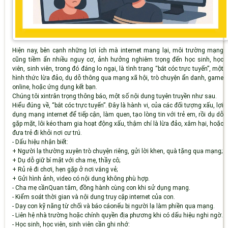
Hiện nay, bên cạnh những lợi ích mà internet mang lại, môi trường mạng
cũng tiềm ẩn nhiều nguy cơ
,
ảnh hưởng nghiêm trọng đến
học sinh, học
viên, sinh viên
, trong đó đáng lo ngại
,
là tình trạng “bắt cóc trực tuyến”
,
một
hình thức lừa đảo, dụ dỗ thông qua mạng xã hội, trò chuyện ẩn danh, game
online
,
hoặc ứng dụng kết bạn.
Chúng tôi xin
trân trọng thông báo
,
một số nội dung tuyên truyền như sau
.
Hiểu đúng về
,
“bắt cóc trực tuyến”
.
Đây là hành vi
,
của các đối tượng xấu
,
lợi
dụng mạng internet để tiếp cận, làm quen, tạo lòng tin với trẻ em
,
rồi dụ dỗ
gặp mặt, lôi kéo tham gia hoạt động xấu, thậm chí là lừa đảo, xâm hại
,
hoặc
đưa trẻ đi khỏi nơi cư trú.
-
Dấu hiệu nhận biết
:
+
Người lạ thường xuyên trò chuyện riêng, gửi lời khen, quà tặng qua mạng
;
+
Dụ dỗ giữ bí mật với cha mẹ, thầy cô
;
+
Rủ rê đi chơi, hẹn gặp ở nơi vắng vẻ
;
+
Gửi hình ảnh, video có nội dung không phù hợp.
-
Cha mẹ cần
Quan tâm, đồng hành cùng con khi sử dụng mạng.
-
Kiểm soát thời gian và nội dung truy cập internet của con.
-
Dạy con kỹ năng từ chối và báo cáo
nếu bị người lạ làm phiền qua mạng.
-
Liên hệ nhà trường hoặc chính quyền
địa phương
khi có dấu hiệu nghi ngờ.
-
Học sinh
, học viên, sinh viên
cần ghi nhớ
: