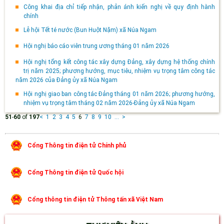
Công khai địa chỉ tiếp nhận, phản ánh kiến nghị về quy định hành
chính
Lễ hội Tết té nước (Bun Huột Nặm) xã Núa Ngam
Hội nghị báo cáo viên trung ương tháng 01 năm 2026
Hội nghị tổng kết công tác xây dựng Đảng, xây dựng hệ thống chính
trị năm 2025; phương hướng, mục tiêu, nhiệm vụ trọng tâm công tác
năm 2026 của Đảng ủy xã Núa Ngam
Hội nghị giao ban công tác Đảng tháng 01 năm 2026; phương hướng,
nhiệm vụ trọng tâm tháng 02 năm 2026-Đảng ủy xã Núa Ngam
51
-
60
of
197
<
1
2
3
4
5
6
7
8
9
10
...
>
Cổng Thông tin điện tử Chính phủ
Cổng Thông tin điện tử Quốc hội
Cổng thông tin điện tử Thông tấn xã Việt Nam