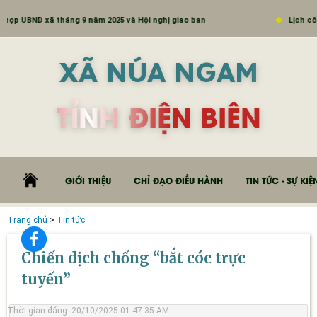
 UBND xã tháng 9 năm 2025 và Hội nghị giao ban
Lịch công t
XÃ NÚA NGAM
TỈNH ĐIỆN BIÊN
GIỚI THIỆU
CHỈ ĐẠO ĐIỀU HÀNH
TIN TỨC - SỰ KIỆ
Trang chủ
>
Tin tức
Chiến dịch chống “bắt cóc trực
tuyến”
Thời gian đăng: 20/10/2025 01:47:35 AM