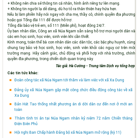
+
Không
nên
chia sẻ thông tin cá nhân, hình ảnh riêng tư lên mạng.
+
Không tin người lạ dễ dàng, dù họ tỏ ra thân thiện hay hứa hẹn.
Nếu bị làm phiền hãy nói ngay với cha mẹ, thầy cô
, chính quyền địa phương
hoặc gọi Tổng đài 111 để được hỗ trợ.
Tổng đài bảo vệ trẻ em
, số
111
(
Miễn phí
)
, hoạt động
24/7
.
Ủy ban nhân dân,
Công an xã Núa Ngam
s
ẵn sàng hỗ trợ
mọi người dân và
các em học sinh, học viên, sinh viên
khi cần thiết.
Kính mong
,
toàn thể bà con nhân dân
các dân tộc
, các bậc phụ huynh
,
cùng
chung tay bảo vệ
học sinh, học viên, sinh viên
khỏi các nguy cơ trên môi
trường mạng. Hãy cảnh giác, chủ động và phối hợp với nhà trường, chính
quyền địa phương
,
trong chiến dịch quan trọng này.
Tác giả: Hà Cường - Trung tâm Dịch vụ tổng hợp
Các tin tức khác:
Đoàn công tác xã Núa Ngam tới thăm và làm việc với xã Xa Dung
Đảng ủy xã Núa Ngam gặp mặt công chức điều động công tác về xã
Xa Dung
Bản Hát Tao thống nhất phương án di dời dân cư đến nơi ở mới an
toàn
Thắm tình tri ân tại Núa Ngam nhân kỷ niệm 72 năm Chiến thắng
Điện Biên Phủ
Hội nghị Ban Chấp hành Đảng bộ xã Núa Ngam mở rộng (kỳ 11)