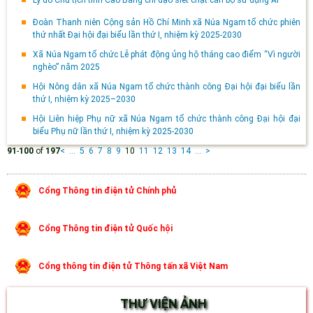
Đoàn Thanh niên Cộng sản Hồ Chí Minh xã Núa Ngam tổ chức phiên
thứ nhất Đại hội đại biểu lần thứ I, nhiệm kỳ 2025-2030
Xã Núa Ngam tổ chức Lễ phát động ủng hộ tháng cao điểm “Vì người
nghèo” năm 2025
Hội Nông dân xã Núa Ngam tổ chức thành công Đại hội đại biểu lần
thứ I, nhiệm kỳ 2025–2030
Hội Liên hiệp Phụ nữ xã Núa Ngam tổ chức thành công Đại hội đại
biểu Phụ nữ lần thứ I, nhiệm kỳ 2025-2030
91
-
100
of
197
<
...
5
6
7
8
9
10
11
12
13
14
...
>
Cổng Thông tin điện tử Chính phủ
Cổng Thông tin điện tử Quốc hội
Cổng thông tin điện tử Thông tấn xã Việt Nam
THƯ VIỆN ẢNH