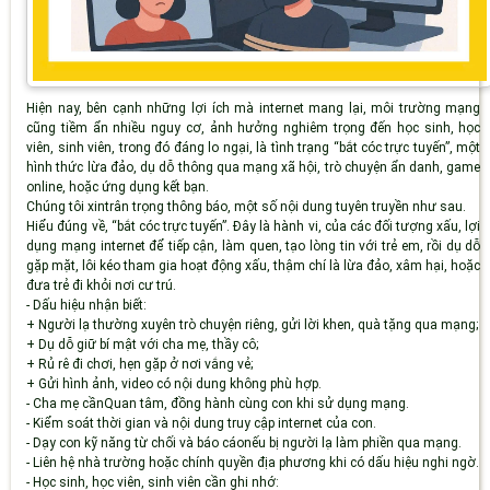
Hiện nay, bên cạnh những lợi ích mà internet mang lại, môi trường mạng
cũng tiềm ẩn nhiều nguy cơ
,
ảnh hưởng nghiêm trọng đến
học sinh, học
viên, sinh viên
, trong đó đáng lo ngại
,
là tình trạng “bắt cóc trực tuyến”
,
một
hình thức lừa đảo, dụ dỗ thông qua mạng xã hội, trò chuyện ẩn danh, game
online
,
hoặc ứng dụng kết bạn.
Chúng tôi xin
trân trọng thông báo
,
một số nội dung tuyên truyền như sau
.
Hiểu đúng về
,
“bắt cóc trực tuyến”
.
Đây là hành vi
,
của các đối tượng xấu
,
lợi
dụng mạng internet để tiếp cận, làm quen, tạo lòng tin với trẻ em
,
rồi dụ dỗ
gặp mặt, lôi kéo tham gia hoạt động xấu, thậm chí là lừa đảo, xâm hại
,
hoặc
đưa trẻ đi khỏi nơi cư trú.
-
Dấu hiệu nhận biết
:
+
Người lạ thường xuyên trò chuyện riêng, gửi lời khen, quà tặng qua mạng
;
+
Dụ dỗ giữ bí mật với cha mẹ, thầy cô
;
+
Rủ rê đi chơi, hẹn gặp ở nơi vắng vẻ
;
+
Gửi hình ảnh, video có nội dung không phù hợp.
-
Cha mẹ cần
Quan tâm, đồng hành cùng con khi sử dụng mạng.
-
Kiểm soát thời gian và nội dung truy cập internet của con.
-
Dạy con kỹ năng từ chối và báo cáo
nếu bị người lạ làm phiền qua mạng.
-
Liên hệ nhà trường hoặc chính quyền
địa phương
khi có dấu hiệu nghi ngờ.
-
Học sinh
, học viên, sinh viên
cần ghi nhớ
: