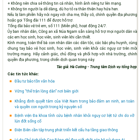
+
Không
nên
chia sẻ thông tin cá nhân, hình ảnh riêng tư lên mạng.
+
Không tin người lạ dễ dàng, dù họ tỏ ra thân thiện hay hứa hẹn.
Nếu bị làm phiền hãy nói ngay với cha mẹ, thầy cô
, chính quyền địa phương
hoặc gọi Tổng đài 111 để được hỗ trợ.
Tổng đài bảo vệ trẻ em
, số
111
(
Miễn phí
)
, hoạt động
24/7
.
Ủy ban nhân dân,
Công an xã Núa Ngam
s
ẵn sàng hỗ trợ
mọi người dân và
các em học sinh, học viên, sinh viên
khi cần thiết.
Kính mong
,
toàn thể bà con nhân dân
các dân tộc
, các bậc phụ huynh
,
cùng
chung tay bảo vệ
học sinh, học viên, sinh viên
khỏi các nguy cơ trên môi
trường mạng. Hãy cảnh giác, chủ động và phối hợp với nhà trường, chính
quyền địa phương
,
trong chiến dịch quan trọng này.
Tác giả: Hà Cường - Trung tâm Dịch vụ tổng hợp
Các tin tức khác:
Đầu tư bảo tồn văn hóa
Vững “thế trận lòng dân” nơi biên giới
Khẳng định quyết tâm của Việt Nam trong bảo đảm an ninh, an toàn
và quyền con người trong kỷ nguyên số
Bệnh viện Đa khoa tỉnh cứu bệnh nhân khỏi nguy cơ liệt tứ chi do vỡ
lún đốt sống cổ
Điện Biên cần tập trung phát triển kết cấu hạ tầng giao thông
Lý do Chủ tịch tỉnh Cao Bằng chỉ đạo siết chặt cán bộ sử dụng AI