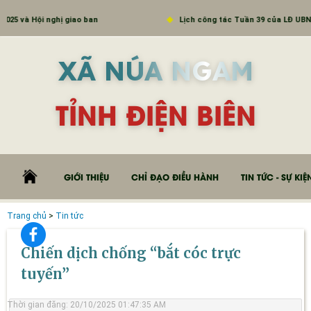
và Hội nghị giao ban
Lịch công tác Tuần 39 của LĐ UBND
XÃ NÚA NGAM
TỈNH ĐIỆN BIÊN
GIỚI THIỆU
CHỈ ĐẠO ĐIỀU HÀNH
TIN TỨC - SỰ KIỆ
Trang chủ
>
Tin tức
Chiến dịch chống “bắt cóc trực
tuyến”
Thời gian đăng: 20/10/2025 01:47:35 AM