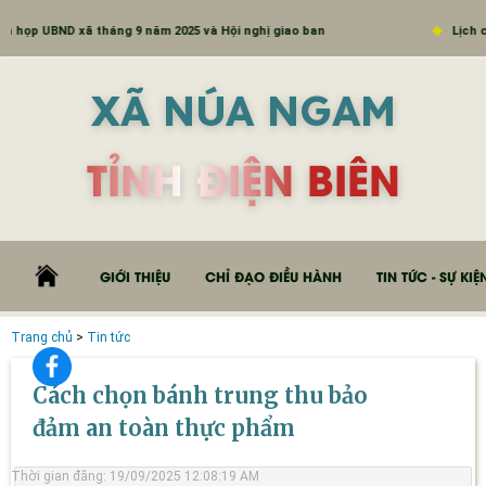
 UBND xã tháng 9 năm 2025 và Hội nghị giao ban
Lịch công t
XÃ NÚA NGAM
TỈNH ĐIỆN BIÊN
GIỚI THIỆU
CHỈ ĐẠO ĐIỀU HÀNH
TIN TỨC - SỰ KIỆ
Trang chủ
>
Tin tức
Cách chọn bánh trung thu bảo
đảm an toàn thực phẩm
Thời gian đăng: 19/09/2025 12:08:19 AM