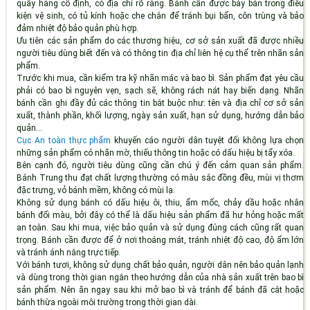
quầy hàng cố định, có địa chỉ rõ ràng. Bánh cần được bày bán trong điều
kiện vệ sinh, có tủ kính hoặc che chắn để tránh bụi bẩn, côn trùng và bảo
đảm nhiệt độ bảo quản phù hợp.
Ưu tiên các sản phẩm do các thương hiệu, cơ sở sản xuất đã được nhiều
người tiêu dùng biết đến và có thông tin địa chỉ liên hệ cụ thể trên nhãn sản
phẩm.
Trước khi mua, cần kiểm tra kỹ nhãn mác và bao bì. Sản phẩm đạt yêu cầu
phải có bao bì nguyên vẹn, sạch sẽ, không rách nát hay biến dạng. Nhãn
bánh cần ghi đầy đủ các thông tin bắt buộc như: tên và địa chỉ cơ sở sản
xuất, thành phần, khối lượng, ngày sản xuất, hạn sử dụng, hướng dẫn bảo
quản...
Cục An toàn thực phẩm
khuyến cáo người dân tuyệt đối không lựa chọn
những sản phẩm có nhãn mờ, thiếu thông tin hoặc có dấu hiệu bị tẩy xóa.
Bên cạnh đó, người tiêu dùng cũng cần chú ý đến cảm quan sản phẩm.
Bánh Trung thu đạt chất lượng thường có màu sắc đồng đều, mùi vị thơm
đặc trưng, vỏ bánh mềm, không có mùi lạ.
Không sử dụng bánh có dấu hiệu ôi, thiu, ẩm mốc, chảy dầu hoặc nhân
bánh đổi màu, bởi đây có thể là dấu hiệu sản phẩm đã hư hỏng hoặc mất
an toàn. Sau khi mua, việc bảo quản và sử dụng đúng cách cũng rất quan
trọng. Bánh cần được để ở nơi thoáng mát, tránh nhiệt độ cao, độ ẩm lớn
và tránh ánh nắng trực tiếp.
Với bánh tươi, không sử dụng chất bảo quản, người dân nên bảo quản lạnh
và dùng trong thời gian ngắn theo hướng dẫn của nhà sản xuất trên bao bì
sản phẩm. Nên ăn ngay sau khi mở bao bì và tránh để bánh đã cắt hoặc
bánh thừa ngoài môi trường trong thời gian dài.