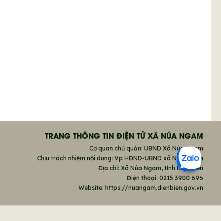
TRANG THÔNG TIN ĐIỆN TỬ XÃ NÚA NGAM
Cơ quan chủ quản: UBND Xã Núa Ngam
Chịu trách nhiệm nội dung: Vp HĐND-UBND xã Núa Ngam
Địa chỉ: Xã Núa Ngam, tỉnh Điện Biên
Điện thoại: 0215 3900 696
Website: https://nuangam.dienbien.gov.vn