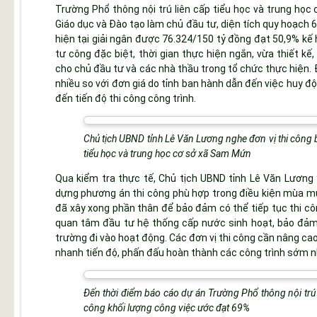
Trường Phổ thông nội trú liên cấp tiểu học và trung họ
Giáo dục và Đào tạo làm chủ đầu tư, diện tích quy hoạch 
hiện tại giải ngân được 76.324/150 tỷ đồng đạt 50,9% kế 
tư công đặc biệt, thời gian thực hiện ngắn, vừa thiết kế,
cho chủ đầu tư và các nhà thầu trong tổ chức thực hiện. Đ
nhiều so với đơn giá do tỉnh ban hành dẫn đến việc huy đ
đến tiến độ thi công công trình.
Chủ tịch UBND tỉnh Lê Văn Lương nghe đơn vị thi công b
tiểu học và trung học cơ sở xã Sam Mứn
Qua kiểm tra thực tế, Chủ tịch UBND tỉnh Lê Văn Lương 
dựng phương án thi công phù hợp trong điều kiện mùa mưa
đã xây xong phần thân để bảo đảm có thể tiếp tục thi công
quan tâm đầu tư hệ thống cấp nước sinh hoạt, bảo đảm đ
trường đi vào hoạt động. Các đơn vị thi công cần nâng cao
nhanh tiến độ, phấn đấu hoàn thành các công trình sớm n
Đến thời điểm báo cáo dự án Trường Phổ thông nội trú 
công khối lượng công việc ước đạt 69%