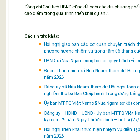
Đồng chí Chủ tịch UBND cũng đề nghị các địa phương phối h
cao điểm trong quá trình triển khai dự án./.
Các tin tức khác:
Hội nghị giao ban các cơ quan chuyên trách 
phương hướng nhiệm vụ trọng tâm 06 tháng cu
UBND xã Núa Ngam công bố các quyết định về côn
Đoàn Thanh niên xã Núa Ngam tham dự Hội nghị
năm 2026
Đảng ủy xã Núa Ngam tham dự Hội nghị toàn quố
nghị lần thứ ba Ban Chấp hành Trung ương Đảng
Ủy ban MTTQ Việt Nam xã Núa Ngam sơ kết côn
Đảng ủy – HĐND – UBND - Ủy ban MTTQ Việt Na
kỷ niệm 79 năm Ngày Thương binh – Liệt sĩ (27
Hội nghị triển khai thực hiện nhiệm vụ diễn t
năm 2026