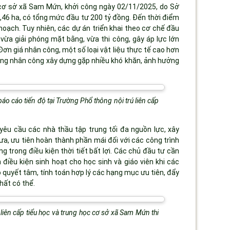
c cơ sở xã Sam Mứn, khởi công ngày 02/11/2025, do Sở
6,46 ha, có tổng mức đầu tư 200 tỷ đồng. Đến thời điểm
hoạch. Tuy nhiên, các dự án triển khai theo cơ chế đầu
 vừa giải phóng mặt bằng, vừa thi công, gây áp lực lớn
ơn giá nhân công, một số loại vật liệu thực tế cao hơn
ộng nhân công xây dựng gặp nhiều khó khăn, ảnh hưởng
áo cáo tiến độ tại Trường Phổ thông nội trú liên cấp
yêu cầu các nhà thầu tập trung tối đa nguồn lực, xây
, ưu tiên hoàn thành phần mái đối với các công trình
 trong điều kiện thời tiết bất lợi. Các chủ đầu tư cần
iều kiện sinh hoạt cho học sinh và giáo viên khi các
 quyết tâm, tính toán hợp lý các hạng mục ưu tiên, đẩy
hất có thể.
liên cấp tiểu học và trung học cơ sở xã Sam Mứn thi