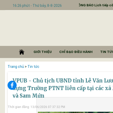
 1466/TB-SKHCN
THÔNG BÁO Lịch tiếp công dân 6 t
16:26 phút - Thứ bảy, 8-8-2026
GIỚI THIỆU
CHỈ ĐẠO ĐIỀU HÀNH
TIN TỨC
Trang chủ
>
Tin tức
VPUB - Chủ tịch UBND tỉnh Lê Văn Lươ
dựng Trường PTNT liên cấp tại các x
và Sam Mứn
Thời gian đăng: 13/06/2026 07:37:32 PM