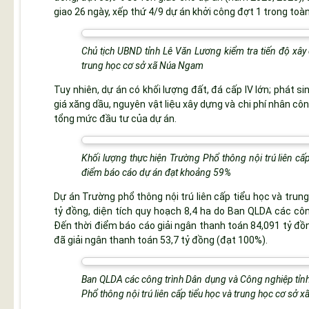
giao 26 ngày, xếp thứ 4/9 dự án khởi công đợt 1 trong toàn
Chủ tịch UBND tỉnh Lê Văn Lương kiểm tra tiến độ xây 
trung học cơ sở xã Núa Ngam
Tuy nhiên, dự án có khối lượng đất, đá cấp IV lớn; phát si
giá xăng dầu, nguyên vật liệu xây dựng và chi phí nhân c
tổng mức đầu tư của dự án.
Khối lượng thực hiện Trường Phổ thông nội trú liên cấ
điểm báo cáo dự án đạt khoảng 59%
Dự án Trường phổ thông nội trú liên cấp tiểu học và tru
tỷ đồng, diện tích quy hoạch 8,4 ha do Ban QLDA các côn
Đến thời điểm báo cáo giải ngân thanh toán 84,091 tỷ đồ
đã giải ngân thanh toán 53,7 tỷ đồng (đạt 100%).
Ban QLDA các công trình Dân dụng và Công nghiệp tỉnh b
Phổ thông nội trú liên cấp tiểu học và trung học cơ sở