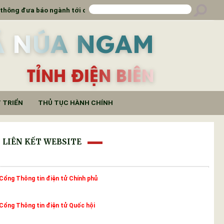
báo ngành tới các đơn vị trường học
Đẩy mạnh truy
Ã NÚA NGAM
TỈNH ĐIỆN BIÊN
 TRIỂN
THỦ TỤC HÀNH CHÍNH
LIÊN KẾT WEBSITE
Cổng Thông tin điện tử Chính phủ
Cổng Thông tin điện tử Quốc hội