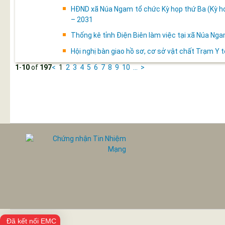
HĐND xã Núa Ngam tổ chức Kỳ họp thứ Ba (Kỳ họ
– 2031
Thống kê tỉnh Điện Biên làm việc tại xã Núa Ng
Hội nghị bàn giao hồ sơ, cơ sở vật chất Trạm Y
1
-
10
of
197
<
1
2
3
4
5
6
7
8
9
10
...
>
Đã kết nối EMC