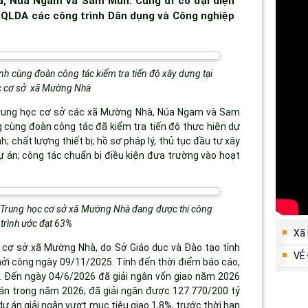
à, Núa Ngam và Sam Mứn. Cùng đi có đại diện
n QLDA các công trình Dân dụng và Công nghiệp
ỉnh cùng đoàn công tác kiểm tra tiến độ xây dựng tại
học cơ sở xã Mường Nhà
à Trung học cơ sở các xã Mường Nhà, Núa Ngam và Sam
g cùng đoàn công tác đã kiểm tra tiến độ thực hiện dự
h; chất lượng thiết bị; hồ sơ pháp lý, thủ tục đầu tư xây
ự án; công tác chuẩn bị điều kiện đưa trường vào hoạt
và Trung học cơ sở xã Mường Nhà đang được thi công
 trình ước đạt 63%
Xã
c cơ sở xã Mường Nhà, do Sở Giáo dục và Đào tạo tỉnh
VẺ
ởi công ngày 09/11/2025. Tính đến thời điểm báo cáo,
. Đến ngày 04/6/2026 đã giải ngân vốn giao năm 2026
án trong năm 2026; đã giải ngân được 127.770/200 tỷ
ự án giải ngân vượt mục tiêu giao 1,8%, trước thời hạn