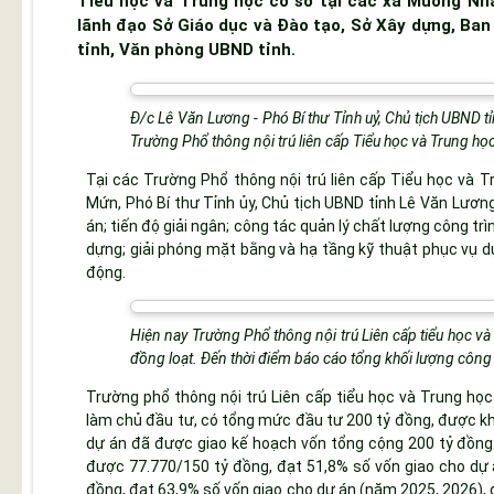
Tiểu học và Trung học cơ sở tại các xã Mường Nh
lãnh đạo Sở Giáo dục và Đào tạo, Sở Xây dựng, Ba
tỉnh, Văn phòng UBND tỉnh.
Đ/c Lê Văn Lương - Phó Bí thư Tỉnh uỷ, Chủ tịch UBND t
Trường Phổ thông nội trú liên cấp Tiểu học và Trung 
Tại các Trường Phổ thông nội trú liên cấp Tiểu học v
Mứn, Phó Bí thư Tỉnh ủy, Chủ tịch UBND tỉnh Lê Văn Lươn
án; tiến độ giải ngân; công tác quản lý chất lượng công trìn
dựng; giải phóng mặt bằng và hạ tầng kỹ thuật phục vụ d
động.
Hiện nay Trường Phổ thông nội trú Liên cấp tiểu học 
đồng loạt. Đến thời điểm báo cáo tổng khối lượng công
Trường phổ thông nội trú Liên cấp tiểu học và Trung họ
làm chủ đầu tư, có tổng mức đầu tư 200 tỷ đồng, được kh
dự án đã được giao kế hoạch vốn tổng cộng 200 tỷ đồng
được 77.770/150 tỷ đồng, đạt 51,8% số vốn giao cho dự 
đồng, đạt 63,9% số vốn giao cho dự án (năm 2025, 2026), d