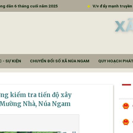
háng cuối năm 2025
V/v đẩy mạnh truyền thông đưa 
X
 - SỰ KIỆN
CHUYỂN ĐỔI SỐ XÃ NÚA NGAM
QUY HOẠCH PHÁT
ng kiểm tra tiến độ xây
ã Mường Nhà, Núa Ngam