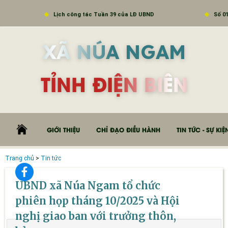
Lịch công tác Tuần 39 của LĐ UBND
Số 01/CTr-HĐND
XÃ NÚA NGAM
TỈNH ĐIỆN BIÊN
GIỚI THIỆU
CHỈ ĐẠO ĐIỀU HÀNH
TIN TỨC - SỰ KIỆ
Trang chủ
>
Tin tức
UBND xã Núa Ngam tổ chức
phiên họp tháng 10/2025 và Hội
nghị giao ban với trưởng thôn,