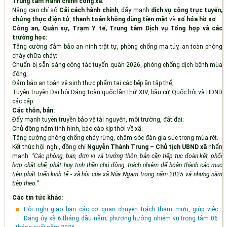
Trung tâm Hành chính công xã:
Nâng cao chỉ số
Cải cách hành chính
, đẩy mạnh
dịch vụ công trực tuyến,
chứng thực điện tử
,
thanh toán không dùng tiền mặt
và
số hóa hồ sơ
.
Công an, Quân sự, Trạm Y tế, Trung tâm Dịch vụ Tổng hợp và các
trường học
:
Tăng cường đảm bảo an ninh trật tự, phòng chống ma túy, an toàn phòng
cháy chữa cháy;
Chuẩn bị sẵn sàng công tác tuyển quân 2026, phòng chống dịch bệnh mùa
đông;
Đảm bảo an toàn vệ sinh thực phẩm tại các bếp ăn tập thể;
Tuyên truyền Đại hội Đảng toàn quốc lần thứ XIV, bầu cử Quốc hội và HĐND
các cấp.
Các thôn, bản:
Đẩy mạnh tuyên truyền bảo vệ tài nguyên, môi trường, đất đai;
Chủ động nắm tình hình, báo cáo kịp thời về xã;
Tăng cường phòng chống cháy rừng, chăm sóc đàn gia súc trong mùa rét.
Kết thúc hội nghị, đồng chí
Nguyễn Thành Trung – Chủ tịch UBND xã
nhấn
mạnh:
“Các phòng, ban, đơn vị và trưởng thôn, bản cần tiếp tục đoàn kết, phối
hợp chặt chẽ, phát huy tinh thần chủ động, trách nhiệm để hoàn thành các mục
tiêu phát triển kinh tế - xã hội của xã Núa Ngam trong năm 2025 và những năm
tiếp theo.”
Các tin tức khác:
Hội nghị giao ban các cơ quan chuyên trách tham mưu, giúp việc
Đảng ủy xã 6 tháng đầu năm; phương hướng nhiệm vụ trọng tâm 06