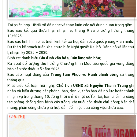
Tại phiên họp, UBND xã đã nghe và thảo luận các nội dung quan trọng gồm:
Báo cáo kết quả thực hiện nhiệm vụ tháng 9 và phương hướng tháng
10/2025;
Báo cáo tình hình phát triển kinh tế - xã hội, đảm bảo quốc phòng – an ninh;
Dự thảo kế hoạch triển khai thực hiện Nghị quyết Đại hội Đảng bộ xã lần thứ
I, nhiệm kỳ 2025 – 2030;
Bình xét danh hiệu
Gia đình văn hóa, Bản làng văn hóa
;
Rà soát đối tượng thụ hưởng Chương trình Mục tiêu quốc gia vùng đồng
bào dân tộc thiểu số năm 2025;
Báo cáo hoạt động của
Trung tâm Phục vụ Hành chính công
xã trong
tháng qua.
Phát biểu kết luận hội nghị,
Chủ tịch UBND xã Nguyễn Thành Trung
ghi
nhận và biểu dương các phòng, ban, đơn vị, thôn bản đã nỗ lực hoàn thành
nhiệm vụ trong tháng 10; đồng thời chỉ rõ một số tồn tại, hạn chế như công
tác phòng chống dịch bệnh cây trồng, vật nuôi còn thiếu chủ động; biên chế
mỏng, phân công chưa phù hợp dẫn đến hiệu quả công việc chưa cao.