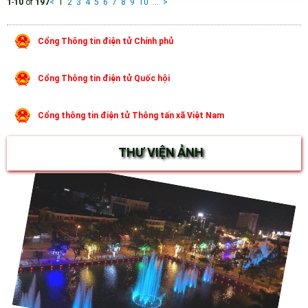
1
-
10
of
197
<
1
2
3
4
5
6
7
8
9
10
...
>
Cổng Thông tin điện tử Chính phủ
Cổng Thông tin điện tử Quốc hội
Cổng thông tin điện tử Thông tấn xã Việt Nam
THƯ VIỆN ẢNH