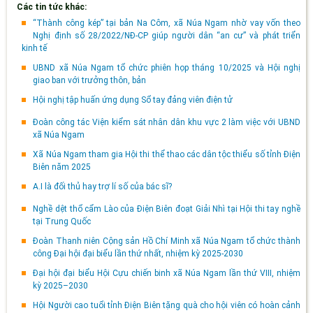
Các tin tức khác:
“Thành công kép” tại bản Na Côm, xã Núa Ngam nhờ vay vốn theo
Nghị định số 28/2022/NĐ-CP giúp người dân “an cư” và phát triển
kinh tế
UBND xã Núa Ngam tổ chức phiên họp tháng 10/2025 và Hội nghị
giao ban với trưởng thôn, bản
Hội nghị tập huấn ứng dụng Sổ tay đảng viên điện tử
Đoàn công tác Viện kiểm sát nhân dân khu vực 2 làm việc với UBND
xã Núa Ngam
Xã Núa Ngam tham gia Hội thi thể thao các dân tộc thiểu số tỉnh Điện
Biên năm 2025
A.I là đối thủ hay trợ lí số của bác sĩ?
Nghề dệt thổ cẩm Lào của Điện Biên đoạt Giải Nhì tại Hội thi tay nghề
tại Trung Quốc
Đoàn Thanh niên Cộng sản Hồ Chí Minh xã Núa Ngam tổ chức thành
công Đại hội đại biểu lần thứ nhất, nhiệm kỳ 2025-2030
Đại hội đại biểu Hội Cựu chiến binh xã Núa Ngam lần thứ VIII, nhiệm
kỳ 2025–2030
Hội Người cao tuổi tỉnh Điện Biên tặng quà cho hội viên có hoàn cảnh