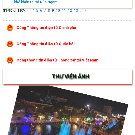
khó khăn tại xã Núa Ngam
81
-
90
of
197
<
...
4
5
6
7
8
9
10
11
12
13
...
>
Cổng Thông tin điện tử Chính phủ
Cổng Thông tin điện tử Quốc hội
Cổng thông tin điện tử Thông tấn xã Việt Nam
THƯ VIỆN ẢNH