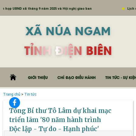
ã tháng 9 năm 2025 và Hội nghị giao ban
Lịch công tác Tuần
XÃ NÚA NGAM
TỈNH ĐIỆN BIÊN
GIỚI THIỆU
CHỈ ĐẠO ĐIỀU HÀNH
TIN TỨC - SỰ KIỆ
Trang chủ
>
Tin tức
Tổng Bí thư Tô Lâm dự khai mạc
triển lãm '80 năm hành trình
Độc lập - Tự do - Hạnh phúc'