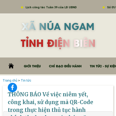
Lịch công tác Tuần 39 của LĐ UBND
Số 01/CT
XÃ NÚA NGAM
TỈNH ĐIỆN BIÊN
GIỚI THIỆU
CHỈ ĐẠO ĐIỀU HÀNH
TIN TỨC - SỰ KIỆ
Trang chủ
>
Tin tức
THÔNG BÁO Về việc niêm yết,
công khai, sử dụng mã QR-Code
trong thực hiện thủ tục hành