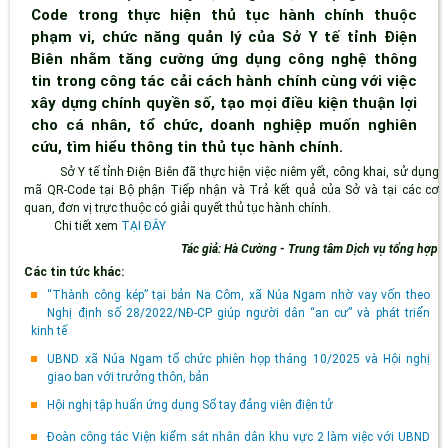
Code trong thực hiện thủ tục hành chính thuộc
phạm vi, chức năng quản lý của Sở Y tế tỉnh Điện
Biên nhằm tăng cường ứng dụng công nghệ thông
tin trong công tác cải cách hành chính cùng với việc
xây dựng chính quyền số, tạo mọi điều kiện thuận lợi
cho cá nhân, tổ chức, doanh nghiệp muốn nghiên
cứu, tìm hiểu thông tin thủ tục hành chính.
Sở Y tế tỉnh Điện Biên đã thực hiện việc niêm yết, công khai, sử dụng
mã QR-Code tại Bộ phận Tiếp nhận và Trả kết quả của Sở và tại các cơ
quan, đơn vị trực thuộc có giải quyết thủ tục hành chính.
Chi tiết xem
TẠI ĐÂY
Tác giả: Hà Cường - Trung tâm Dịch vụ tổng hợp
Các tin tức khác:
“Thành công kép” tại bản Na Côm, xã Núa Ngam nhờ vay vốn theo
Nghị định số 28/2022/NĐ-CP giúp người dân “an cư” và phát triển
kinh tế
UBND xã Núa Ngam tổ chức phiên họp tháng 10/2025 và Hội nghị
giao ban với trưởng thôn, bản
Hội nghị tập huấn ứng dụng Sổ tay đảng viên điện tử
Đoàn công tác Viện kiểm sát nhân dân khu vực 2 làm việc với UBND