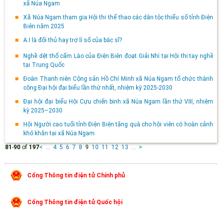
xã Núa Ngam
Xã Núa Ngam tham gia Hội thi thể thao các dân tộc thiểu số tỉnh Điện
Biên năm 2025
A.I là đối thủ hay trợ lí số của bác sĩ?
Nghề dệt thổ cẩm Lào của Điện Biên đoạt Giải Nhì tại Hội thi tay nghề
tại Trung Quốc
Đoàn Thanh niên Cộng sản Hồ Chí Minh xã Núa Ngam tổ chức thành
công Đại hội đại biểu lần thứ nhất, nhiệm kỳ 2025-2030
Đại hội đại biểu Hội Cựu chiến binh xã Núa Ngam lần thứ VIII, nhiệm
kỳ 2025–2030
Hội Người cao tuổi tỉnh Điện Biên tặng quà cho hội viên có hoàn cảnh
khó khăn tại xã Núa Ngam
81
-
90
of
197
<
...
4
5
6
7
8
9
10
11
12
13
...
>
Cổng Thông tin điện tử Chính phủ
Cổng Thông tin điện tử Quốc hội