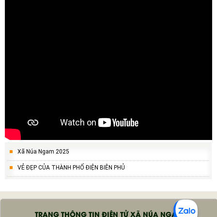
Xã Núa Ngam 2025
VẺ ĐẸP CỦA THÀNH PHỐ ĐIỆN BIÊN PHỦ
TRANG THÔNG TIN ĐIỆN TỬ XÃ NÚA NGAM