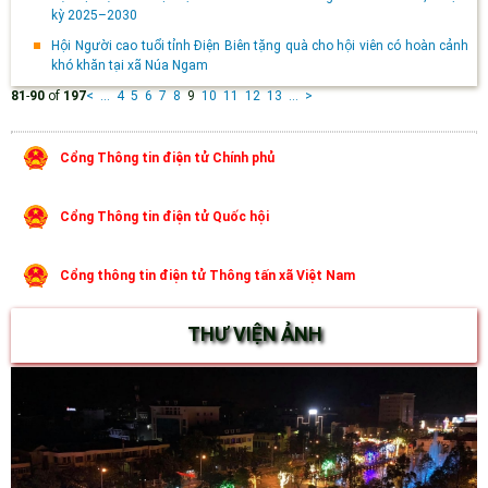
kỳ 2025–2030
Hội Người cao tuổi tỉnh Điện Biên tặng quà cho hội viên có hoàn cảnh
khó khăn tại xã Núa Ngam
81
-
90
of
197
<
...
4
5
6
7
8
9
10
11
12
13
...
>
Cổng Thông tin điện tử Chính phủ
Cổng Thông tin điện tử Quốc hội
Cổng thông tin điện tử Thông tấn xã Việt Nam
THƯ VIỆN ẢNH