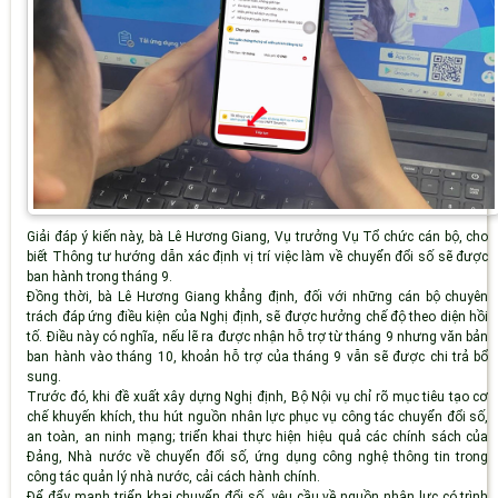
Giải đáp ý kiến này, bà Lê Hương Giang, Vụ trưởng Vụ Tổ chức cán bộ, cho
biết Thông tư hướng dẫn xác định vị trí việc làm về chuyển đổi số sẽ được
ban hành trong tháng 9.
Đồng thời, bà Lê Hương Giang khẳng định, đối với những cán bộ chuyên
trách đáp ứng điều kiện của Nghị định, sẽ được hưởng chế độ theo diện hồi
tố. Điều này có nghĩa, nếu lẽ ra được nhận hỗ trợ từ tháng 9 nhưng văn bản
ban hành vào tháng 10, khoản hỗ trợ của tháng 9 vẫn sẽ được chi trả bổ
sung.
Trước đó, khi đề xuất xây dựng Nghị định, Bộ Nội vụ chỉ rõ mục tiêu tạo cơ
chế khuyến khích, thu hút nguồn nhân lực phục vụ công tác chuyển đổi số,
an toàn, an ninh mạng; triển khai thực hiện hiệu quả các chính sách của
Đảng, Nhà nước về chuyển đổi số, ứng dụng công nghệ thông tin trong
công tác quản lý nhà nước, cải cách hành chính.
Để đẩy mạnh triển khai chuyển đổi số, yêu cầu về nguồn nhân lực có trình