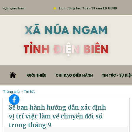
 giao ban
Lịch công tác Tuần 39 của LĐ UBND
XÃ NÚA NGAM
TỈNH ĐIỆN BIÊN
GIỚI THIỆU
CHỈ ĐẠO ĐIỀU HÀNH
TIN TỨC - SỰ KIỆ
Trang chủ
>
Tin tức
Sẽ ban hành hướng dẫn xác định
vị trí việc làm về chuyển đổi số
trong tháng 9