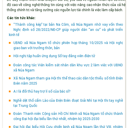
độ cao về công nghệ thông tin cùng với việc nâng cao nhận thức của cả hệ
thống chính trị và tăng cường các nguồn lực tài chính là việc làm cấp bách.
Các tin tức khác:
“Thành công kép” tại bản Na Côm, xã Núa Ngam nhờ vay vốn theo
Nghị định số 28/2022/NĐ-CP giúp người dân “an cư” và phát triển
kinh tế
UBND xã Núa Ngam tổ chức phiên họp tháng 10/2025 và Hội nghị
giao ban với trưởng thôn, bản
Hội nghị tập huấn ứng dụng Sổ tay đảng viên điện tử
Đoàn công tác Viện kiểm sát nhân dân khu vực 2 làm việc với UBND
xã Núa Ngam
Xã Núa Ngam tham gia Hội thi thể thao các dân tộc thiểu số tỉnh Điện
Biên năm 2025
A.I là đối thủ hay trợ lí số của bác sĩ?
Nghề dệt thổ cẩm Lào của Điện Biên đoạt Giải Nhì tại Hội thi tay nghề
tại Trung Quốc
Đoàn Thanh niên Cộng sản Hồ Chí Minh xã Núa Ngam tổ chức thành
công Đại hội đại biểu lần thứ nhất, nhiệm kỳ 2025-2030
Đại hội đại biểu Hội Cựu chiến binh xã Núa Ngam lần thứ VIII, nhiệm