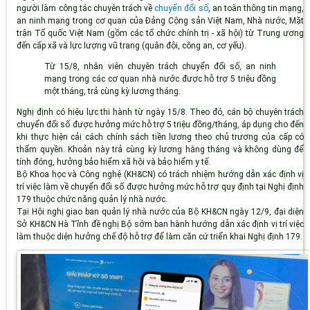
người làm công tác chuyên trách về
chuyển đổi số
, an toàn thông tin mạng,
an ninh mạng trong cơ quan của Đảng Cộng sản Việt Nam, Nhà nước, Mặt
trận Tổ quốc Việt Nam (gồm các tổ chức chính trị - xã hội) từ Trung ương
đến cấp xã và lực lượng vũ trang (quân đội, công an, cơ yếu).
Từ 15/8, nhân viên chuyên trách chuyển đổi số, an ninh
mạng trong các cơ quan nhà nước được hỗ trợ 5 triệu đồng
một tháng, trả cùng kỳ lương tháng.
Nghị định có hiệu lực thi hành từ ngày 15/8. Theo đó, cán bộ chuyên trách
chuyển đổi số được hưởng mức hỗ trợ 5 triệu đồng/tháng, áp dụng cho đến
khi thực hiện cải cách chính sách tiền lương theo chủ trương của cấp có
thẩm quyền. Khoản này trả cùng kỳ lương hằng tháng và không dùng để
tính đóng, hưởng bảo hiểm xã hội và bảo hiểm y tế.
Bộ Khoa học và Công nghệ (KH&CN) có trách nhiệm hướng dẫn xác định vị
trí việc làm về chuyển đổi số được hưởng mức hỗ trợ quy định tại Nghị định
179 thuộc chức năng quản lý nhà nước.
Tại Hội nghị giao ban quản lý nhà nước của Bộ KH&CN ngày 12/9, đại diện
Sở KH&CN Hà Tĩnh đề nghị Bộ sớm ban hành hướng dẫn xác định vị trí việc
làm thuộc diện hưởng chế độ hỗ trợ để làm căn cứ triển khai Nghị định 179.