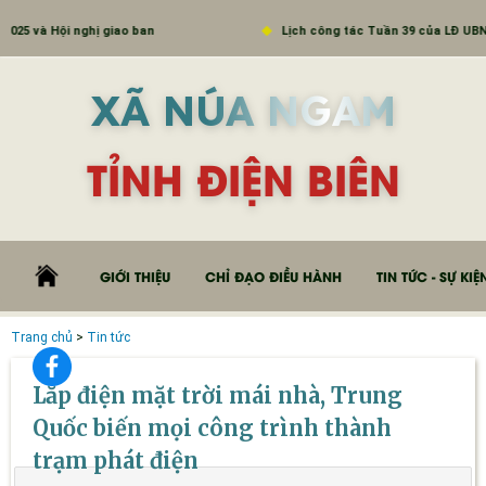
và Hội nghị giao ban
Lịch công tác Tuần 39 của LĐ UBND
XÃ NÚA NGAM
TỈNH ĐIỆN BIÊN
GIỚI THIỆU
CHỈ ĐẠO ĐIỀU HÀNH
TIN TỨC - SỰ KIỆ
Trang chủ
>
Tin tức
Lắp điện mặt trời mái nhà, Trung
Quốc biến mọi công trình thành
trạm phát điện