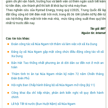
giảm chi phí vận hành, trường học và bệnh viện có thêm ngân sách tiết kiệm
từ tiền điện, còn thành phố thì bớt đi khói bụi từ nhà máy than.
Theo nghiên cứu của Rystad Energy, trong quý I/2025, Trung Quốc đã lắp
đặt tổng cộng 60 GW điện mặt trời mới, trong đó 36 GW (chiếm 60%) đến từ
các hệ thống điện mặt trời trên mái nhà, mức tăng công suất theo quý lớn
nhất từ trước đến nay.
Tác giả: BBT
Nguồn tin: Internet
Các tin tức khác:
Đoàn công tác xã Núa Ngam tới thăm và làm việc với xã Xa Dung
Đảng ủy xã Núa Ngam gặp mặt công chức điều động công tác về xã
Xa Dung
Bản Hát Tao thống nhất phương án di dời dân cư đến nơi ở mới an
toàn
Thắm tình tri ân tại Núa Ngam nhân kỷ niệm 72 năm Chiến thắng
Điện Biên Phủ
Hội nghị Ban Chấp hành Đảng bộ xã Núa Ngam mở rộng (kỳ 11)
Công khai địa chỉ tiếp nhận, phản ánh kiến nghị về quy định hành
chính
Lễ hội Tết té nước (Bun Huột Nặm) xã Núa Ngam