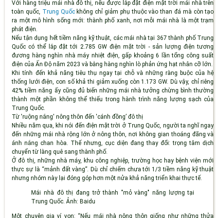
Với hàng triệu mái nhà đô thị, nếu được lắp đặt điện mặt trời mái nhà trên
toàn quốc,
Trung Quốc
không chỉ giảm phụ thuộc vào than đá mà còn tạo
ra một mô hình sống mới: thành phố xanh, nơi mỗi mái nhà là một trạm
phát điện.
Nếu tận dụng hết tiềm năng kỹ thuật, các mái nhà tại 367 thành phố Trung
Quốc có thể lắp đặt tới 2.785 GW điện mặt trời - sản lượng điện tương
đương hàng nghìn nhà máy nhiệt điện, gấp khoảng 6 lần tổng công suất
điện của Ấn Độ năm 2023 và bằng hàng nghìn lò phản ứng hạt nhân cỡ lớn.
Khi tính đến khả năng tiêu thụ ngay tại chỗ và những ràng buộc của hệ
thống lưới điện, con số khả thi giảm xuống còn 1.173 GW. Dù vậy, chỉ riêng
42% tiềm năng ấy cũng đủ biến những mái nhà tưởng chừng bình thường
thành một phần không thể thiếu trong hành trình năng lượng sạch của
Trung Quốc.
Từ 'ruộng nắng' nông thôn đến 'cánh đồng’ đô thị
Nhiều năm qua, khi nói đến điện mặt trời ở Trung Quốc, người ta nghĩ ngay
đến những mái nhà rộng lớn ở nông thôn, nơi không gian thoáng đãng và
ánh nắng chan hòa. Thế nhưng, cục diện đang thay đổi: trọng tâm dịch
chuyển từ làng quê sang thành phố.
Ở đô thị, những nhà máy, khu công nghiệp, trường học hay bệnh viện mới
thực sự là “mảnh đất vàng”. Dù chỉ chiếm chưa tới 1/3 tiềm năng kỹ thuật
nhưng nhóm này lại đóng góp hơn một nửa khả năng triển khai thực tế.
Mái nhà đô thị đang trở thành "mỏ vàng" năng lượng tại
Trung Quốc. Ảnh: Baidu
Một chuyên gia ví von: “Nếu mái nhà nông thôn giống như những thửa