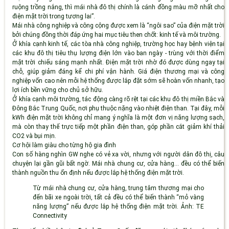
ruộng trồng nắng, thì mái nhà đô thị chính là cánh đồng màu mỡ nhất cho
điện mặt trời trong tương lai”.
Mái nhà công nghiệp và công cộng được xem là “ngôi sao” của điện mặt trời
bởi chúng đồng thời đáp ứng hai mục tiêu then chốt: kinh tế và môi trường.
Ở khía cạnh kinh tế, các tòa nhà công nghiệp, trường học hay bệnh viện tại
các khu đô thị tiêu thụ lượng điện lớn vào ban ngày - trùng với thời điểm
mặt trời chiếu sáng mạnh nhất. Điện mặt trời nhờ đó được dùng ngay tại
chỗ, giúp giảm đáng kể chi phí vận hành. Giá điện thương mại và công
nghiệp vốn cao nên mỗi hệ thống được lắp đặt sớm sẽ hoàn vốn nhanh, tạo
lợi ích bền vững cho chủ sở hữu.
Ở khía cạnh môi trường, tác động càng rõ rệt tại các khu đô thị miền Bắc và
Đông Bắc Trung Quốc, nơi phụ thuộc nặng vào nhiệt điện than. Tại đây, mỗi
kWh điện mặt trời không chỉ mang ý nghĩa là một đơn vị năng lượng sạch,
mà còn thay thế trực tiếp một phần điện than, góp phần cắt giảm khí thải
CO2 và bụi mịn.
Cơ hội làm giàu cho từng hộ gia đình
Con số hàng nghìn GW nghe có vẻ xa vời, nhưng với người dân đô thị, câu
chuyện lại gần gũi bất ngờ. Mái nhà chung cư, cửa hàng... đều có thể biến
thành nguồn thu ổn định nếu được lắp hệ thống điện mặt trời.
Từ mái nhà chung cư, cửa hàng, trung tâm thương mại cho
đến bãi xe ngoài trời, tất cả đều có thể biến thành “mỏ vàng
năng lượng” nếu được lắp hệ thống điện mặt trời. Ảnh: TE
Connectivity