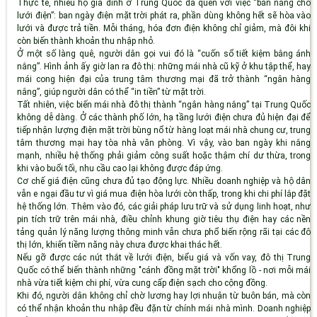
Thực tế, nhiều hộ gia đình ở Trung Quốc đã quen với việc “bán nắng cho
lưới điện”: ban ngày điện mặt trời phát ra, phần dùng không hết sẽ hòa vào
lưới và được trả tiền. Mỗi tháng, hóa đơn điện không chỉ giảm, mà đôi khi
còn biến thành khoản thu nhập nhỏ.
Ở một số làng quê, người dân gọi vui đó là “cuốn sổ tiết kiệm bằng ánh
nắng”. Hình ảnh ấy giờ lan ra đô thị: những mái nhà cũ kỹ ở khu tập thể, hay
mái cong hiện đại của trung tâm thương mại đã trở thành “ngân hàng
nắng”, giúp người dân có thể “in tiền” từ mặt trời.
Tất nhiên, việc biến mái nhà đô thị thành “ngân hàng nắng” tại Trung Quốc
không dễ dàng. Ở các thành phố lớn, hạ tầng lưới điện chưa đủ hiện đại để
tiếp nhận lượng điện mặt trời bùng nổ từ hàng loạt mái nhà chung cư, trung
tâm thương mại hay tòa nhà văn phòng. Vì vậy, vào ban ngày khi nắng
mạnh, nhiều hệ thống phải giảm công suất hoặc thậm chí dư thừa, trong
khi vào buổi tối, nhu cầu cao lại không được đáp ứng.
Cơ chế giá điện cũng chưa đủ tạo động lực. Nhiều doanh nghiệp và hộ dân
vẫn e ngại đầu tư vì giá mua điện hòa lưới còn thấp, trong khi chi phí lắp đặt
hệ thống lớn. Thêm vào đó, các giải pháp lưu trữ và sử dụng linh hoạt, như
pin tích trữ trên mái nhà, điều chỉnh khung giờ tiêu thụ điện hay các nền
tảng quản lý năng lượng thông minh vẫn chưa phổ biến rộng rãi tại các đô
thị lớn, khiến tiềm năng này chưa được khai thác hết.
Nếu gỡ được các nút thắt về lưới điện, biểu giá và vốn vay, đô thị Trung
Quốc có thể biến thành những "cánh đồng mặt trời" khổng lồ - nơi mỗi mái
nhà vừa tiết kiệm chi phí, vừa cung cấp điện sạch cho cộng đồng.
Khi đó, người dân không chỉ chờ lương hay lợi nhuận từ buôn bán, mà còn
có thể nhận khoản thu nhập đều đặn từ chính mái nhà mình. Doanh nghiệp