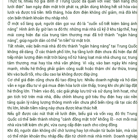
Thực tế, nhiều hộ gia đình ở Trung Quốc đã quen với việc “bán nắng cho
lưới điện”: ban ngày điện mặt trời phát ra, phần dùng không hết sẽ hòa vào
lưới và được trả tiền. Mỗi tháng, hóa đơn điện không chỉ giảm, mà đôi khi
còn biến thành khoản thu nhập nhỏ.
Ở một số làng quê, người dân gọi vui đó là “cuốn sổ tiết kiệm bằng ánh
nắng”. Hình ảnh ấy giờ lan ra đô thị: những mái nhà cũ kỹ ở khu tập thể, hay
mái cong hiện đại của trung tâm thương mại đã trở thành “ngân hàng
nắng”, giúp người dân có thể “in tiền” từ mặt trời.
Tất nhiên, việc biến mái nhà đô thị thành “ngân hàng nắng” tại Trung Quốc
không dễ dàng. Ở các thành phố lớn, hạ tầng lưới điện chưa đủ hiện đại để
tiếp nhận lượng điện mặt trời bùng nổ từ hàng loạt mái nhà chung cư, trung
tâm thương mại hay tòa nhà văn phòng. Vì vậy, vào ban ngày khi nắng
mạnh, nhiều hệ thống phải giảm công suất hoặc thậm chí dư thừa, trong
khi vào buổi tối, nhu cầu cao lại không được đáp ứng.
Cơ chế giá điện cũng chưa đủ tạo động lực. Nhiều doanh nghiệp và hộ dân
vẫn e ngại đầu tư vì giá mua điện hòa lưới còn thấp, trong khi chi phí lắp đặt
hệ thống lớn. Thêm vào đó, các giải pháp lưu trữ và sử dụng linh hoạt, như
pin tích trữ trên mái nhà, điều chỉnh khung giờ tiêu thụ điện hay các nền
tảng quản lý năng lượng thông minh vẫn chưa phổ biến rộng rãi tại các đô
thị lớn, khiến tiềm năng này chưa được khai thác hết.
Nếu gỡ được các nút thắt về lưới điện, biểu giá và vốn vay, đô thị Trung
Quốc có thể biến thành những "cánh đồng mặt trời" khổng lồ - nơi mỗi mái
nhà vừa tiết kiệm chi phí, vừa cung cấp điện sạch cho cộng đồng.
Khi đó, người dân không chỉ chờ lương hay lợi nhuận từ buôn bán, mà còn
có thể nhận khoản thu nhập đều đặn từ chính mái nhà mình. Doanh nghiệp