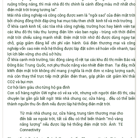
ruộng trồng nắng, thì mái nhà đô thị chính là cánh đồng màu mỡ nhất cho
điện mặt trời trong tương lai”.
Mái nhà công nghiệp và công cộng được xem là “ngôi sao” của điện mặt trời
bởi chúng đồng thời đáp ứng hai mục tiêu then chốt: kinh tế và môi trường.
Ở khía cạnh kinh tế, các tòa nhà công nghiệp, trường học hay bệnh viện tại
các khu đô thị tiêu thụ lượng điện lớn vào ban ngày - trùng với thời điểm
mặt trời chiếu sáng mạnh nhất. Điện mặt trời nhờ đó được dùng ngay tại
chỗ, giúp giảm đáng kể chi phí vận hành. Giá điện thương mại và công
nghiệp vốn cao nên mỗi hệ thống được lắp đặt sớm sẽ hoàn vốn nhanh, tạo
lợi ích bền vững cho chủ sở hữu.
Ở khía cạnh môi trường, tác động càng rõ rệt tại các khu đô thị miền Bắc và
Đông Bắc Trung Quốc, nơi phụ thuộc nặng vào nhiệt điện than. Tại đây, mỗi
kWh điện mặt trời không chỉ mang ý nghĩa là một đơn vị năng lượng sạch,
mà còn thay thế trực tiếp một phần điện than, góp phần cắt giảm khí thải
CO2 và bụi mịn.
Cơ hội làm giàu cho từng hộ gia đình
Con số hàng nghìn GW nghe có vẻ xa vời, nhưng với người dân đô thị, câu
chuyện lại gần gũi bất ngờ. Mái nhà chung cư, cửa hàng... đều có thể biến
thành nguồn thu ổn định nếu được lắp hệ thống điện mặt trời.
Từ mái nhà chung cư, cửa hàng, trung tâm thương mại cho
đến bãi xe ngoài trời, tất cả đều có thể biến thành “mỏ vàng
năng lượng” nếu được lắp hệ thống điện mặt trời. Ảnh: TE
Connectivity