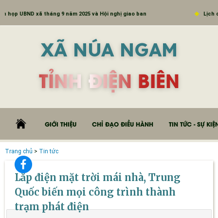
ọp UBND xã tháng 9 năm 2025 và Hội nghị giao ban
Lịch công
XÃ NÚA NGAM
TỈNH ĐIỆN BIÊN
GIỚI THIỆU
CHỈ ĐẠO ĐIỀU HÀNH
TIN TỨC - SỰ KIỆ
Trang chủ
>
Tin tức
Lắp điện mặt trời mái nhà, Trung
Quốc biến mọi công trình thành
trạm phát điện