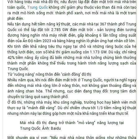
Với hàng triệu mái nhà đô thị, nếu được lắp đặt điện mặt trời mái nhà trên
toàn quốc,
Trung Quốc
không chỉ giảm phụ thuộc vào than đá mà còn tạo
ra một mô hình sống mới: thành phố xanh, nơi mỗi mái nhà là một trạm
phát điện.
Nếu tận dụng hết tiềm năng kỹ thuật, các mái nhà tại 367 thành phố Trung
Quốc có thể lắp đặt tới 2.785 GW điện mặt trời - sản lượng điện tương
đương hàng nghìn nhà máy nhiệt điện, gấp khoảng 6 lần tổng công suất
điện của Ấn Độ năm 2023 và bằng hàng nghìn lò phản ứng hạt nhân cỡ lớn.
Khi tính đến khả năng tiêu thụ ngay tại chỗ và những ràng buộc của hệ
thống lưới điện, con số khả thi giảm xuống còn 1.173 GW. Dù vậy, chỉ riêng
42% tiềm năng ấy cũng đủ biến những mái nhà tưởng chừng bình thường
thành một phần không thể thiếu trong hành trình năng lượng sạch của
Trung Quốc.
Từ 'ruộng nắng' nông thôn đến 'cánh đồng’ đô thị
Nhiều năm qua, khi nói đến điện mặt trời ở Trung Quốc, người ta nghĩ ngay
đến những mái nhà rộng lớn ở nông thôn, nơi không gian thoáng đãng và
ánh nắng chan hòa. Thế nhưng, cục diện đang thay đổi: trọng tâm dịch
chuyển từ làng quê sang thành phố.
Ở đô thị, những nhà máy, khu công nghiệp, trường học hay bệnh viện mới
thực sự là “mảnh đất vàng”. Dù chỉ chiếm chưa tới 1/3 tiềm năng kỹ thuật
nhưng nhóm này lại đóng góp hơn một nửa khả năng triển khai thực tế.
Mái nhà đô thị đang trở thành "mỏ vàng" năng lượng tại
Trung Quốc. Ảnh: Baidu
Một chuyên gia ví von: “Nếu mái nhà nông thôn giống như những thửa