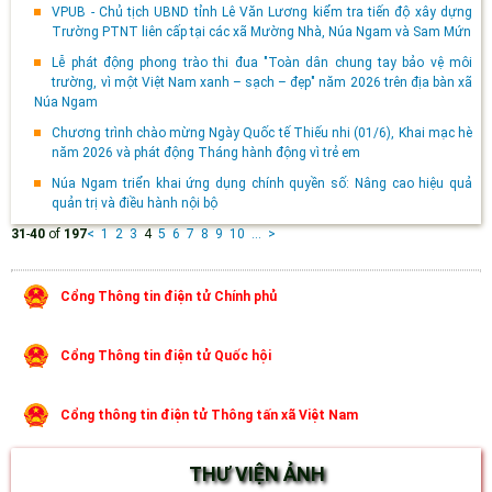
VPUB - Chủ tịch UBND tỉnh Lê Văn Lương kiểm tra tiến độ xây dựng
Trường PTNT liên cấp tại các xã Mường Nhà, Núa Ngam và Sam Mứn
Lễ phát động phong trào thi đua "Toàn dân chung tay bảo vệ môi
trường, vì một Việt Nam xanh – sạch – đẹp" năm 2026 trên địa bàn xã
Núa Ngam
Chương trình chào mừng Ngày Quốc tế Thiếu nhi (01/6), Khai mạc hè
năm 2026 và phát động Tháng hành động vì trẻ em
Núa Ngam triển khai ứng dụng chính quyền số: Nâng cao hiệu quả
quản trị và điều hành nội bộ
31
-
40
of
197
<
1
2
3
4
5
6
7
8
9
10
...
>
Cổng Thông tin điện tử Chính phủ
Cổng Thông tin điện tử Quốc hội
Cổng thông tin điện tử Thông tấn xã Việt Nam
THƯ VIỆN ẢNH