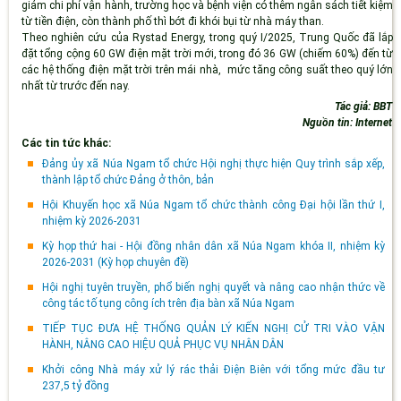
giảm chi phí vận hành, trường học và bệnh viện có thêm ngân sách tiết kiệm
từ tiền điện, còn thành phố thì bớt đi khói bụi từ nhà máy than.
Theo nghiên cứu của Rystad Energy, trong quý I/2025, Trung Quốc đã lắp
đặt tổng cộng 60 GW điện mặt trời mới, trong đó 36 GW (chiếm 60%) đến từ
các hệ thống điện mặt trời trên mái nhà, mức tăng công suất theo quý lớn
nhất từ trước đến nay.
Tác giả: BBT
Nguồn tin: Internet
Các tin tức khác:
Đảng ủy xã Núa Ngam tổ chức Hội nghị thực hiện Quy trình sắp xếp,
thành lập tổ chức Đảng ở thôn, bản
Hội Khuyến học xã Núa Ngam tổ chức thành công Đại hội lần thứ I,
nhiệm kỳ 2026-2031
Kỳ họp thứ hai - Hội đồng nhân dân xã Núa Ngam khóa II, nhiệm kỳ
2026-2031 (Kỳ họp chuyên đề)
Hội nghị tuyên truyền, phổ biến nghị quyết và nâng cao nhận thức về
công tác tố tụng công ích trên địa bàn xã Núa Ngam
TIẾP TỤC ĐƯA HỆ THỐNG QUẢN LÝ KIẾN NGHỊ CỬ TRI VÀO VẬN
HÀNH, NÂNG CAO HIỆU QUẢ PHỤC VỤ NHÂN DÂN
Khởi công Nhà máy xử lý rác thải Điện Biên với tổng mức đầu tư
237,5 tỷ đồng