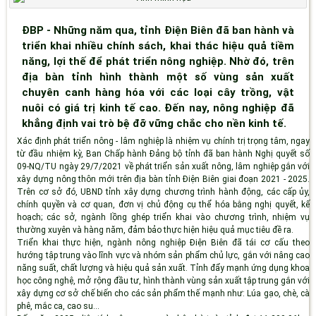
ĐBP - Những năm qua, tỉnh Điện Biên đã ban hành và
triển khai nhiều chính sách, khai thác hiệu quả tiềm
năng, lợi thế để phát triển nông nghiệp. Nhờ đó, trên
địa bàn tỉnh hình thành một số vùng sản xuất
chuyên canh hàng hóa với các loại cây trồng, vật
nuôi có giá trị kinh tế cao. Đến nay, nông nghiệp đã
khẳng định vai trò bệ đỡ vững chắc cho nền kinh tế.
Xác định phát triển nông - lâm nghiệp là nhiệm vụ chính trị trọng tâm, ngay
từ đầu nhiệm kỳ, Ban Chấp hành Đảng bộ tỉnh đã ban hành Nghị quyết số
09-NQ/TU ngày 29/7/2021 về phát triển sản xuất nông, lâm nghiệp gắn với
xây dựng nông thôn mới trên địa bàn tỉnh Điện Biên giai đoạn 2021 - 2025.
Trên cơ sở đó, UBND tỉnh xây dựng chương trình hành động, các cấp ủy,
chính quyền và cơ quan, đơn vị chủ động cụ thể hóa bằng nghị quyết, kế
hoạch; các sở, ngành lồng ghép triển khai vào chương trình, nhiệm vụ
thường xuyên và hàng năm, đảm bảo thực hiện hiệu quả mục tiêu đề ra.
Triển khai thực hiện, ngành nông nghiệp Điện Biên đã tái cơ cấu theo
hướng tập trung vào lĩnh vực và nhóm sản phẩm chủ lực, gắn với nâng cao
năng suất, chất lượng và hiệu quả sản xuất. Tỉnh đẩy mạnh ứng dụng khoa
học công nghệ, mở rộng đầu tư, hình thành vùng sản xuất tập trung gắn với
xây dựng cơ sở chế biến cho các sản phẩm thế mạnh như: Lúa gạo, chè, cà
phê, mắc ca, cao su…