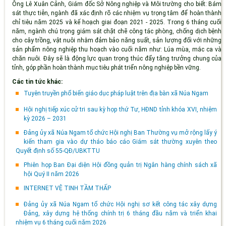
Ông Lê Xuân Cảnh, Giám đốc Sở Nông nghiệp và Môi trường cho biết: Bám
sát thực tiễn, ngành đã xác định rõ các nhiệm vụ trọng tâm để hoàn thành
chỉ tiêu năm 2025 và kế hoạch giai đoạn 2021 - 2025. Trong 6 tháng cuối
năm, ngành chú trọng giám sát chặt chẽ công tác phòng, chống dịch bệnh
cho cây trồng, vật nuôi nhằm đảm bảo năng suất, sản lượng đối với những
sản phẩm nông nghiệp thu hoạch vào cuối năm như: Lúa mùa, mắc ca và
chăn nuôi. Đây sẽ là động lực quan trọng thúc đẩy tăng trưởng chung của
tỉnh, góp phần hoàn thành mục tiêu phát triển nông nghiệp bền vững.
Các tin tức khác:
Tuyên truyền phổ biến giáo dục pháp luật trên địa bàn xã Núa Ngam
Hội nghị tiếp xúc cử tri sau kỳ họp thứ Tư, HĐND tỉnh khóa XVI, nhiệm
kỳ 2026 – 2031
Đảng ủy xã Núa Ngam tổ chức Hội nghị Ban Thường vụ mở rộng lấy ý
kiến tham gia vào dự tháo báo cáo Giám sát thường xuyên theo
Quyết định số 55-QĐ/UBKTTU
Phiên họp Ban Đại diện Hội đồng quản trị Ngân hàng chính sách xã
hội Quý II năm 2026
INTERNET VỆ TINH TẦM THẤP
Đảng ủy xã Núa Ngam tổ chức Hội nghị sơ kết công tác xây dựng
Đảng, xây dựng hệ thống chính trị 6 tháng đầu năm và triển khai
nhiệm vụ 6 tháng cuối năm 2026