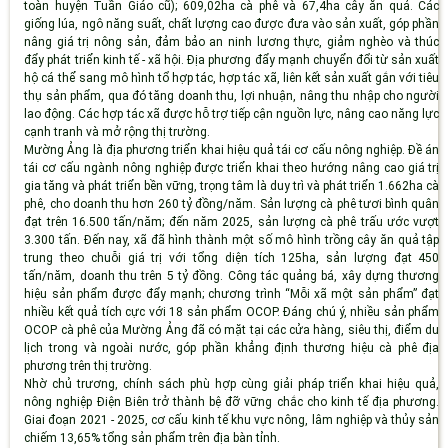
toàn huyện Tuần Giáo cũ); 609,02ha cà phê và 67,4ha cây ăn quả. Các
giống lúa, ngô năng suất, chất lượng cao được đưa vào sản xuất, góp phần
nâng giá trị nông sản, đảm bảo an ninh lương thực, giảm nghèo và thúc
đẩy phát triển kinh tế - xã hội. Địa phương đẩy mạnh chuyển đổi từ sản xuất
hộ cá thể sang mô hình tổ hợp tác, hợp tác xã, liên kết sản xuất gắn với tiêu
thụ sản phẩm, qua đó tăng doanh thu, lợi nhuận, nâng thu nhập cho người
lao động. Các hợp tác xã được hỗ trợ tiếp cận nguồn lực, nâng cao năng lực
cạnh tranh và mở rộng thị trường.
Mường Ảng là địa phương triển khai hiệu quả tái cơ cấu nông nghiệp. Đề án
tái cơ cấu ngành nông nghiệp được triển khai theo hướng nâng cao giá trị
gia tăng và phát triển bền vững, trọng tâm là duy trì và phát triển 1.662ha cà
phê, cho doanh thu hơn 260 tỷ đồng/năm. Sản lượng cà phê tươi bình quân
đạt trên 16.500 tấn/năm; đến năm 2025, sản lượng cà phê trấu ước vượt
3.300 tấn. Đến nay, xã đã hình thành một số mô hình trồng cây ăn quả tập
trung theo chuỗi giá trị với tổng diện tích 125ha, sản lượng đạt 450
tấn/năm, doanh thu trên 5 tỷ đồng. Công tác quảng bá, xây dựng thương
hiệu sản phẩm được đẩy mạnh; chương trình “Mỗi xã một sản phẩm” đạt
nhiều kết quả tích cực với 18 sản phẩm OCOP. Đáng chú ý, nhiều sản phẩm
OCOP cà phê của Mường Ảng đã có mặt tại các cửa hàng, siêu thị, điểm du
lịch trong và ngoài nước, góp phần khẳng định thương hiệu cà phê địa
phương trên thị trường.
Nhờ chủ trương, chính sách phù hợp cùng giải pháp triển khai hiệu quả,
nông nghiệp Điện Biên trở thành bệ đỡ vững chắc cho kinh tế địa phương.
Giai đoạn 2021 - 2025, cơ cấu kinh tế khu vực nông, lâm nghiệp và thủy sản
chiếm 13,65% tổng sản phẩm trên địa bàn tỉnh.