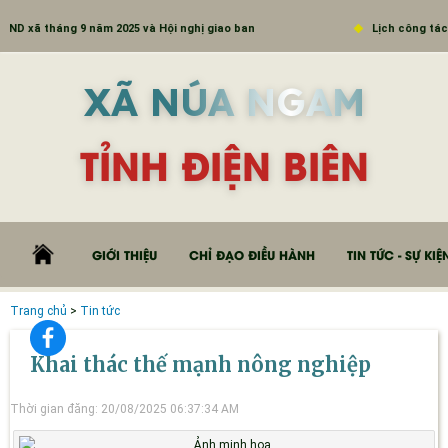
 xã tháng 9 năm 2025 và Hội nghị giao ban
Lịch công tác Tu
XÃ NÚA NGAM
TỈNH ĐIỆN BIÊN
GIỚI THIỆU
CHỈ ĐẠO ĐIỀU HÀNH
TIN TỨC - SỰ KIỆ
Trang chủ
>
Tin tức
Khai thác thế mạnh nông nghiệp
Thời gian đăng: 20/08/2025 06:37:34 AM