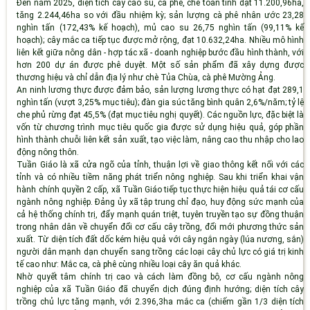
Đến năm 2025, diện tích cây cao su, cà phê, chè toàn tỉnh đạt 11.200,96ha,
tăng 2.244,46ha so với đầu nhiệm kỳ; sản lượng cà phê nhân ước 23,28
nghìn tấn (172,43% kế hoạch), mủ cao su 26,75 nghìn tấn (99,11% kế
hoạch); cây mắc ca tiếp tục được mở rộng, đạt 10.632,24ha. Nhiều mô hình
liên kết giữa nông dân - hợp tác xã - doanh nghiệp bước đầu hình thành, với
hơn 200 dự án được phê duyệt. Một số sản phẩm đã xây dựng được
thương hiệu và chỉ dẫn địa lý như chè Tủa Chùa, cà phê Mường Ảng.
An ninh lương thực được đảm bảo, sản lượng lương thực có hạt đạt 289,1
nghìn tấn (vượt 3,25% mục tiêu); đàn gia súc tăng bình quân 2,6%/năm; tỷ lệ
che phủ rừng đạt 45,5% (đạt mục tiêu nghị quyết). Các nguồn lực, đặc biệt là
vốn từ chương trình mục tiêu quốc gia được sử dụng hiệu quả, góp phần
hình thành chuỗi liên kết sản xuất, tạo việc làm, nâng cao thu nhập cho lao
động nông thôn.
Tuần Giáo là xã cửa ngõ của tỉnh, thuận lợi về giao thông kết nối với các
tỉnh và có nhiều tiềm năng phát triển nông nghiệp. Sau khi triển khai vận
hành chính quyền 2 cấp, xã Tuần Giáo tiếp tục thực hiện hiệu quả tái cơ cấu
ngành nông nghiệp. Đảng ủy xã tập trung chỉ đạo, huy động sức mạnh của
cả hệ thống chính trị, đẩy mạnh quán triệt, tuyên truyền tạo sự đồng thuận
trong nhân dân về chuyển đổi cơ cấu cây trồng, đổi mới phương thức sản
xuất. Từ diện tích đất dốc kém hiệu quả với cây ngắn ngày (lúa nương, sắn)
người dân mạnh dạn chuyển sang trồng các loại cây chủ lực có giá trị kinh
tế cao như: Mắc ca, cà phê cùng nhiều loại cây ăn quả khác.
Nhờ quyết tâm chính trị cao và cách làm đồng bộ, cơ cấu ngành nông
nghiệp của xã Tuần Giáo đã chuyển dịch đúng định hướng; diện tích cây
trồng chủ lực tăng mạnh, với 2.396,3ha mắc ca (chiếm gần 1/3 diện tích