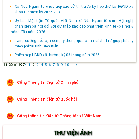
Xã Núa Ngam tổ chức tiếp xúc cử tri trước kỳ họp thứ ba HĐND xã
khóa II, nhiệm kỳ 2026-2031
Ủy ban Mặt trận Tổ quốc Việt Nam xã Núa Ngam tổ chức Hội nghị
phản biện xã hội đối với dự thảo báo cáo phát triển kinh tế - xã hội 6
tháng đầu năm 2026
Tăng cường tiếp cận công lý thông qua chính sách Trợ giúp pháp lý
miễn phí tại tỉnh Điện Biên
Phiên họp UBND xã thường kỳ 06 tháng năm 2026
11
-
20
of
197
<
1
2
3
4
5
6
7
8
9
10
...
>
Cổng Thông tin điện tử Chính phủ
Cổng Thông tin điện tử Quốc hội
Cổng thông tin điện tử Thông tấn xã Việt Nam
THƯ VIỆN ẢNH