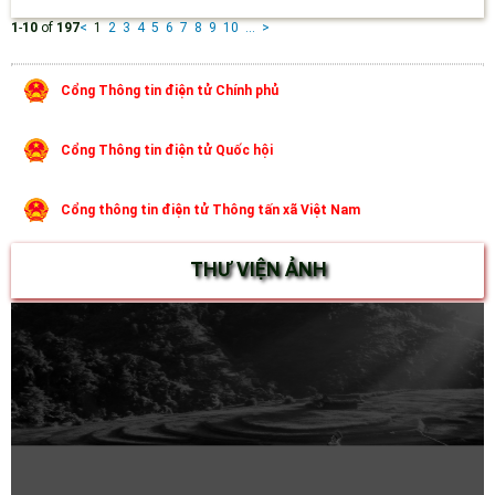
1
-
10
of
197
<
1
2
3
4
5
6
7
8
9
10
...
>
Cổng Thông tin điện tử Chính phủ
Cổng Thông tin điện tử Quốc hội
Cổng thông tin điện tử Thông tấn xã Việt Nam
THƯ VIỆN ẢNH