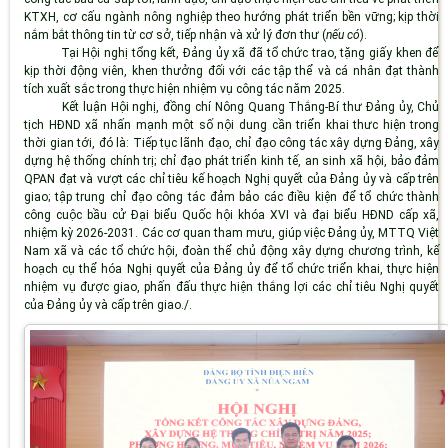
KTXH, cơ cấu ngành nông nghiệp theo hướng phát triển bền vững; kịp thời
nắm bắt thông tin từ cơ sở, tiếp nhận và xử lý đơn thư (
nếu có
).
Tại Hội nghị tổng kết, Đảng ủy xã đã tổ chức trao, tặng giấy khen để
kịp thời động viên, khen thưởng đối với các tập thể và cá nhân đạt thành
tích xuất sắc trong thực hiện nhiệm vụ công tác năm 2025.
Kết luận Hội nghị, đồng chí Nông Quang Thắng-Bí thư Đảng ủy, Chủ
tịch HĐND xã nhấn mạnh một số nội dung cần triển khai thưc hiện trong
thời gian tới, đó là: Tiếp tục lãnh đạo, chỉ đạo công tác xây dựng Đảng, xây
dựng hệ thống chính trị; chỉ đạo phát triển kinh tế, an sinh xã hội, bảo đảm
QPAN đạt và vượt các chỉ tiêu kế hoạch Nghị quyết của Đảng ủy và cấp trên
giao; tập trung chỉ đạo công tác đảm bảo các điều kiện để tổ chức thành
công cuộc bầu cử Đại biểu Quốc hội khóa XVI và đại biểu HĐND cấp xã,
nhiệm kỳ 2026-2031. Các cơ quan tham mưu, giúp việc Đảng ủy, MTTQ Việt
Nam xã và các tổ chức hội, đoàn thể chủ động xây dựng chương trình, kế
hoạch cụ thể hóa Nghị quyết của Đảng ủy để tổ chức triển khai, thực hiện
nhiệm vụ được giao, phấn đấu thực hiện thắng lợi các chỉ tiêu Nghị quyết
của Đảng ủy và cấp trên giao./.