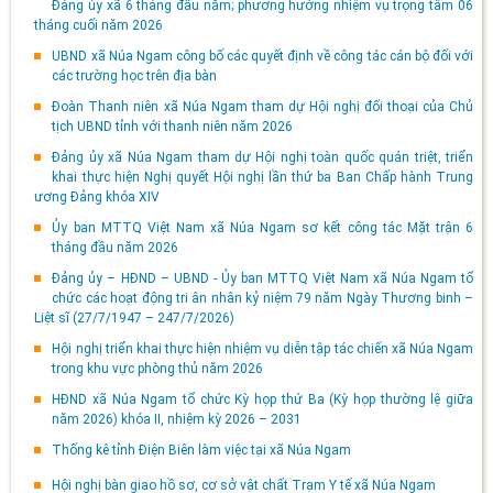
Đảng ủy xã 6 tháng đầu năm; phương hướng nhiệm vụ trọng tâm 06
tháng cuối năm 2026
UBND xã Núa Ngam công bố các quyết định về công tác cán bộ đối với
các trường học trên địa bàn
Đoàn Thanh niên xã Núa Ngam tham dự Hội nghị đối thoại của Chủ
tịch UBND tỉnh với thanh niên năm 2026
Đảng ủy xã Núa Ngam tham dự Hội nghị toàn quốc quán triệt, triển
khai thực hiện Nghị quyết Hội nghị lần thứ ba Ban Chấp hành Trung
ương Đảng khóa XIV
Ủy ban MTTQ Việt Nam xã Núa Ngam sơ kết công tác Mặt trận 6
tháng đầu năm 2026
Đảng ủy – HĐND – UBND - Ủy ban MTTQ Việt Nam xã Núa Ngam tổ
chức các hoạt động tri ân nhân kỷ niệm 79 năm Ngày Thương binh –
Liệt sĩ (27/7/1947 – 247/7/2026)
Hội nghị triển khai thực hiện nhiệm vụ diễn tập tác chiến xã Núa Ngam
trong khu vực phòng thủ năm 2026
HĐND xã Núa Ngam tổ chức Kỳ họp thứ Ba (Kỳ họp thường lệ giữa
năm 2026) khóa II, nhiệm kỳ 2026 – 2031
Thống kê tỉnh Điện Biên làm việc tại xã Núa Ngam
Hội nghị bàn giao hồ sơ, cơ sở vật chất Trạm Y tế xã Núa Ngam