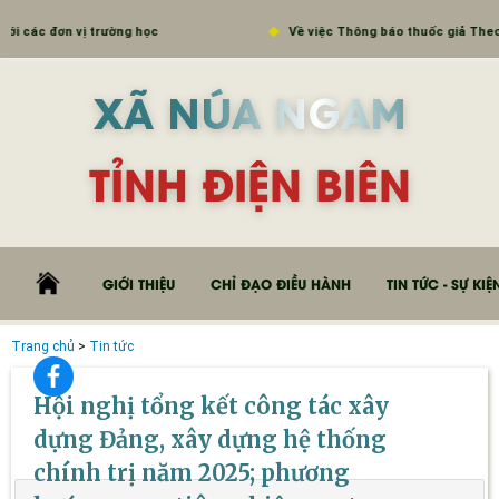
Về việc Thông báo thuốc giả Theophyllin extended - release tablet (Theophylli
XÃ NÚA NGAM
TỈNH ĐIỆN BIÊN
GIỚI THIỆU
CHỈ ĐẠO ĐIỀU HÀNH
TIN TỨC - SỰ KIỆ
Trang chủ
>
Tin tức
Hội nghị tổng kết công tác xây
dựng Đảng, xây dựng hệ thống
chính trị năm 2025; phương