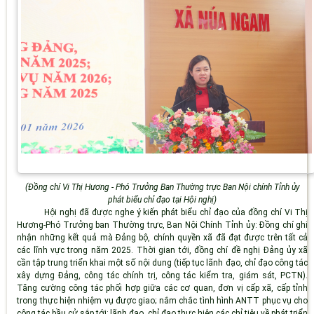
(Đồng chí Vi Thị Hương - Phó Trưởng Ban Thường trực Ban Nội chính Tỉnh ủy
phát biểu chỉ đạo tại Hội nghị)
Hội nghị đã được nghe ý kiến phát biểu chỉ đạo của đồng chí Vi Thị
Hương-Phó Trưởng ban Thường trực, Ban Nội Chính Tỉnh ủy: Đồng chí ghi
nhận những kết quả mà Đảng bộ, chính quyền xã đã đạt được trên tất cả
các lĩnh vực trong năm 2025. Thời gian tới, đồng chí đề nghị Đảng ủy xã
cần tập trung triển khai một số nội dung (tiếp tục lãnh đạo, chỉ đạo công tác
xây dựng Đảng, công tác chính trị, công tác kiểm tra, giám sát, PCTN).
Tăng cường công tác phối hợp giữa các cơ quan, đơn vị cấp xã, cấp tỉnh
trong thực hiện nhiệm vụ được giao; nắm chắc tình hình ANTT phục vụ cho
công tác bầu cử sắp tới; lãnh đạo, chỉ đạo thực hiện các chỉ tiêu về phát triển