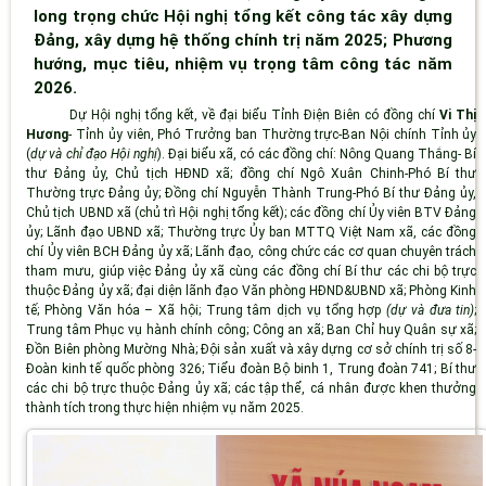
long trọng chức Hội nghị tổng kết công tác xây dựng
Đảng, xây dựng hệ thống chính trị năm 2025; Phương
hướng, mục tiêu, nhiệm vụ trọng tâm công tác năm
2026.
Dự Hội nghị tổng kết, về đại biểu Tỉnh Điện Biên có đồng chí
Vi Thị
Hương
- Tỉnh ủy viên, Phó Trưởng ban Thường trực-Ban Nội chính Tỉnh ủy
(
dự và chỉ đạo Hội nghị
). Đại biểu xã, có các đồng chí: Nông Quang Thắng- Bí
thư Đảng ủy, Chủ tịch HĐND xã; đồng chí Ngô Xuân Chinh-Phó Bí thư
Thường trực Đảng ủy; Đồng chí Nguyễn Thành Trung-Phó Bí thư Đảng ủy,
Chủ tịch UBND xã (chủ trì Hội nghị tổng kết); các đồng chí Ủy viên BTV Đảng
ủy; Lãnh đạo UBND xã; Thường trực Ủy ban MTTQ Việt Nam xã, các đồng
chí Ủy viên BCH Đảng ủy xã; Lãnh đạo, công chức các cơ quan chuyên trách
tham mưu, giúp việc Đảng ủy xã cùng các đồng chí Bí thư các chi bộ trực
thuộc Đảng ủy xã; đại diện lãnh đạo Văn phòng HĐND&UBND xã; Phòng Kinh
tế; Phòng Văn hóa – Xã hội; Trung tâm dịch vụ tổng hợp
(dự và đưa tin)
;
Trung tâm Phục vụ hành chính công; Công an xã; Ban Chỉ huy Quân sự xã;
Đồn Biên phòng Mường Nhà; Đội sản xuất và xây dựng cơ sở chính trị số 8-
Đoàn kinh tế quốc phòng 326; Tiểu đoàn Bộ binh 1, Trung đoàn 741; Bí thư
các chi bộ trực thuộc Đảng ủy xã; các tập thể, cá nhân được khen thưởng
thành tích trong thực hiện nhiệm vụ năm 2025.