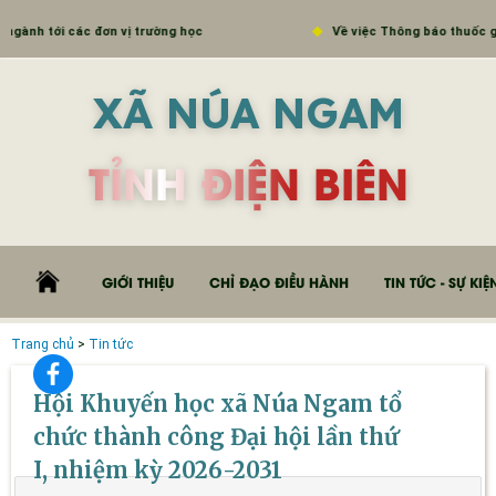
các đơn vị trường học
Về việc Thông báo thuốc giả Theophyl
XÃ NÚA NGAM
TỈNH ĐIỆN BIÊN
GIỚI THIỆU
CHỈ ĐẠO ĐIỀU HÀNH
TIN TỨC - SỰ KIỆ
Trang chủ
>
Tin tức
Hội Khuyến học xã Núa Ngam tổ
chức thành công Đại hội lần thứ
I, nhiệm kỳ 2026-2031