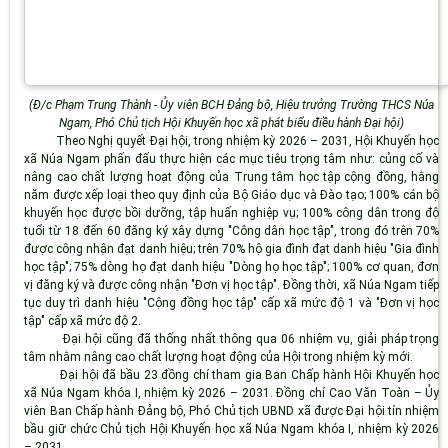
(
Đ/c Phạm Trung Thành - Ủy viên BCH Đảng bộ, Hiệu trưởng Trường THCS Núa
Ngam, Phó Chủ tịch Hội Khuyến học xã phát biểu điều hành Đại hội)
Theo Nghị quyết Đại hội, trong nhiệm kỳ 2026 – 2031, Hội Khuyến học
xã Núa Ngam phấn đấu thực hiện các mục tiêu trọng tâm như: củng cố và
nâng cao chất lượng hoạt động của Trung tâm học tập cộng đồng, hằng
năm được xếp loại theo quy định của Bộ Giáo dục và Đào tạo; 100% cán bộ
khuyến học được bồi dưỡng, tập huấn nghiệp vụ; 100% công dân trong độ
tuổi từ 18 đến 60 đăng ký xây dựng "Công dân học tập", trong đó trên 70%
được công nhận đạt danh hiệu; trên 70% hộ gia đình đạt danh hiệu "Gia đình
học tập"; 75% dòng họ đạt danh hiệu "Dòng họ học tập"; 100% cơ quan, đơn
vị đăng ký và được công nhận "Đơn vị học tập". Đồng thời, xã Núa Ngam tiếp
tục duy trì danh hiệu "Cộng đồng học tập" cấp xã mức độ 1 và "Đơn vị học
tập" cấp xã mức độ 2.
Đại hội cũng đã thống nhất thông qua 06 nhiệm vụ, giải pháp trọng
tâm nhằm nâng cao chất lượng hoạt động của Hội trong nhiệm kỳ mới.
Đại hội đã bầu 23 đồng chí tham gia Ban Chấp hành Hội Khuyến học
xã Núa Ngam khóa I, nhiệm kỳ 2026 – 2031. Đồng chí Cao Văn Toàn – Ủy
viên Ban Chấp hành Đảng bộ, Phó Chủ tịch UBND xã được Đại hội tín nhiệm
bầu giữ chức Chủ tịch Hội Khuyến học xã Núa Ngam khóa I, nhiệm kỳ 2026
– 2031.