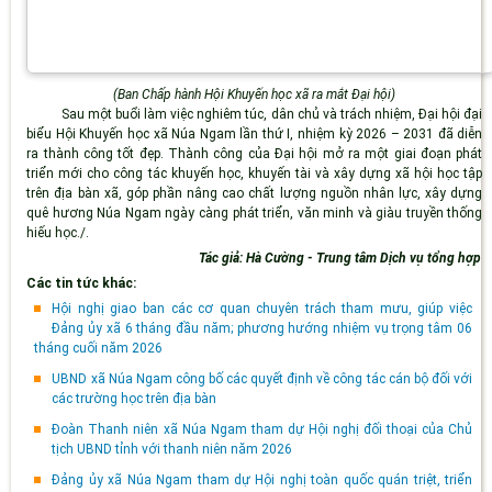
(
Ban Chấp hành Hội Khuyến học xã ra mắt Đại hội)
Sau một buổi làm việc nghiêm túc, dân chủ và trách nhiệm, Đại hội đại
biểu Hội Khuyến học xã Núa Ngam lần thứ I, nhiệm kỳ 2026 – 2031 đã diễn
ra thành công tốt đẹp. Thành công của Đại hội mở ra một giai đoạn phát
triển mới cho công tác khuyến học, khuyến tài và xây dựng xã hội học tập
trên địa bàn xã, góp phần nâng cao chất lượng nguồn nhân lực, xây dựng
quê hương Núa Ngam ngày càng phát triển, văn minh và giàu truyền thống
hiếu học./.
Tác giả: Hà Cường - Trung tâm Dịch vụ tổng hợp
Các tin tức khác:
Hội nghị giao ban các cơ quan chuyên trách tham mưu, giúp việc
Đảng ủy xã 6 tháng đầu năm; phương hướng nhiệm vụ trọng tâm 06
tháng cuối năm 2026
UBND xã Núa Ngam công bố các quyết định về công tác cán bộ đối với
các trường học trên địa bàn
Đoàn Thanh niên xã Núa Ngam tham dự Hội nghị đối thoại của Chủ
tịch UBND tỉnh với thanh niên năm 2026
Đảng ủy xã Núa Ngam tham dự Hội nghị toàn quốc quán triệt, triển