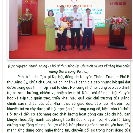
(
Đ/c Nguyễn Thành Trung - Phó Bí thư Đảng ủy. Chủ tịch UBND xã tặng hoa chúc
mừng thành công Đại hội)
Phát biểu chỉ đạo tại Đại hội, đồng chí Nguyễn Thành Trung – Phó Bí
thư Đảng ủy, Chủ tịch UBND xã ghi nhận và đánh giá cao những kết quả đạt
được trong quá trình hợp nhất tổ chức Hội cũng như nội dung báo cáo chính
trị, phương hướng, nhiệm vụ nhiệm kỳ mới. Đồng chí đề nghị Hội Khuyến
học xã tiếp tục quán triệt, triển khai hiệu quả các chủ trương của Đảng,
chính sách, pháp luật của Nhà nước về giáo dục, đào tạo, khuyến học,
khuyến tài và xây dựng xã hội học tập; tập trung củng cố, kiện toàn tổ chức
Hội từ xã đến cơ sở; nâng cao chất lượng hoạt động của các chi hội, ban
khuyến học; đẩy mạnh các phong trào thi đua khuyến học, khuyến tài; tăng
cường huy động các nguồn lực xã hội hóa phục vụ công tác khuyến học; đẩy
mạnh ứng dụng công nghệ thông tin, chuyển đổi số trong hoạt động của