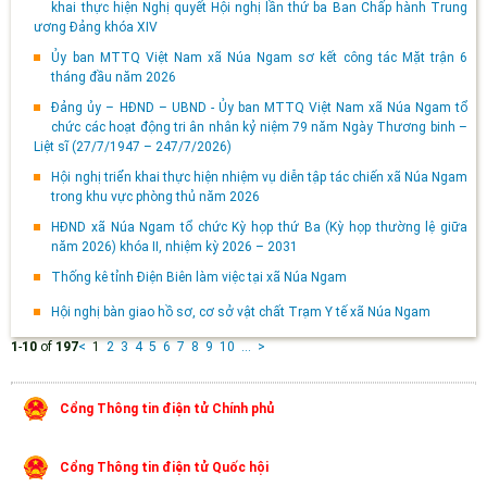
khai thực hiện Nghị quyết Hội nghị lần thứ ba Ban Chấp hành Trung
ương Đảng khóa XIV
Ủy ban MTTQ Việt Nam xã Núa Ngam sơ kết công tác Mặt trận 6
tháng đầu năm 2026
Đảng ủy – HĐND – UBND - Ủy ban MTTQ Việt Nam xã Núa Ngam tổ
chức các hoạt động tri ân nhân kỷ niệm 79 năm Ngày Thương binh –
Liệt sĩ (27/7/1947 – 247/7/2026)
Hội nghị triển khai thực hiện nhiệm vụ diễn tập tác chiến xã Núa Ngam
trong khu vực phòng thủ năm 2026
HĐND xã Núa Ngam tổ chức Kỳ họp thứ Ba (Kỳ họp thường lệ giữa
năm 2026) khóa II, nhiệm kỳ 2026 – 2031
Thống kê tỉnh Điện Biên làm việc tại xã Núa Ngam
Hội nghị bàn giao hồ sơ, cơ sở vật chất Trạm Y tế xã Núa Ngam
1
-
10
of
197
<
1
2
3
4
5
6
7
8
9
10
...
>
Cổng Thông tin điện tử Chính phủ
Cổng Thông tin điện tử Quốc hội