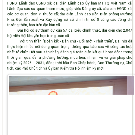
HĐND, Lãnh đạo UBND xã; đại diện Lãnh đạo Ủy ban MTTQ Việt Nam xã;
Lãnh đạo các cơ quan tham mưu, giúp việc Đảng ủy xã; các ban HĐND xã;
các cơ quan, đơn vị thuộc xã; đại diện Lãnh đạo Đồn Biên phòng Mường
Nhà, Đội Sản xuất và Xây dựng cơ sở chính trị số 8 cùng các đồng chí
trưởng thôn, bản trên địa bàn xã.
Đại hội có sự tham dự của 57 đại biểu chính thức, đại diện cho 2.847
hội viên Hội Khuyến học trong toàn xã.
Với tinh thần "Đoàn kết - Dân chủ - Đổi mới - Phát triển", Đại hội đã
thực hiện nhiều nội dung quan trọng: thông qua báo cáo về công tác hợp
nhất tổ chức Hội sau sáp nhập; đánh giá toàn diện kết quả hoạt động trong
thời gian qua; đề ra phương hướng, mục tiêu, nhiệm vụ và giải pháp cho
nhiệm kỳ 2026 – 2031; đồng thời bầu Ban Chấp hành, Ban Thường vụ, Chủ
tịch, các Phó Chủ tịch và Ủy ban Kiểm tra Hội nhiệm kỳ mới.