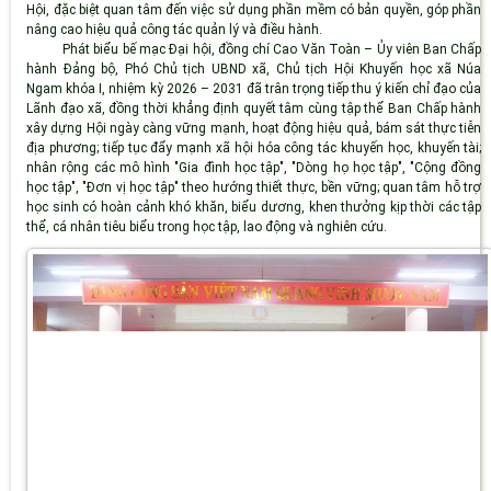
Hội, đặc biệt quan tâm đến việc sử dụng phần mềm có bản quyền, góp phần
nâng cao hiệu quả công tác quản lý và điều hành.
Phát biểu bế mạc Đại hội, đồng chí Cao Văn Toàn – Ủy viên Ban Chấp
hành Đảng bộ, Phó Chủ tịch UBND xã, Chủ tịch Hội Khuyến học xã Núa
Ngam khóa I, nhiệm kỳ 2026 – 2031 đã trân trọng tiếp thu ý kiến chỉ đạo của
Lãnh đạo xã, đồng thời khẳng định quyết tâm cùng tập thể Ban Chấp hành
xây dựng Hội ngày càng vững mạnh, hoạt động hiệu quả, bám sát thực tiễn
địa phương; tiếp tục đẩy mạnh xã hội hóa công tác khuyến học, khuyến tài;
nhân rộng các mô hình "Gia đình học tập", "Dòng họ học tập", "Cộng đồng
học tập", "Đơn vị học tập" theo hướng thiết thực, bền vững; quan tâm hỗ trợ
học sinh có hoàn cảnh khó khăn, biểu dương, khen thưởng kịp thời các tập
thể, cá nhân tiêu biểu trong học tập, lao động và nghiên cứu.