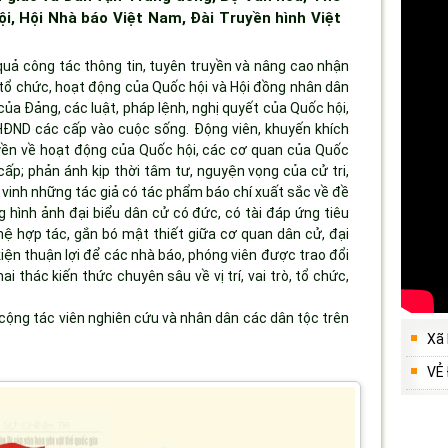
ội, Hội Nhà báo Việt Nam, Đài Truyền hình Việt
uả công tác thông tin, tuyên truyền và nâng cao nhận
ụ, tổ chức, hoạt động của Quốc hội và Hội đồng nhân dân
a Đảng, các luật, pháp lệnh, nghị quyết của Quốc hội,
ĐND các cấp vào cuộc sống. Động viên, khuyến khích
uyền về hoạt động của Quốc hội, các cơ quan của Quốc
cấp; phản ánh kịp thời tâm tư, nguyện vọng của cử tri,
 vinh những tác giả có tác phẩm báo chí xuất sắc về đề
 hình ảnh đại biểu dân cử có đức, có tài đáp ứng tiêu
hệ hợp tác, gắn bó mật thiết giữa cơ quan dân cử, đại
kiện thuận lợi để các nhà báo, phóng viên được trao đổi
 thác kiến thức chuyên sâu về vị trí, vai trò, tổ chức,
ộng tác viên nghiên cứu và nhân dân các dân tộc trên
Xã
VẺ