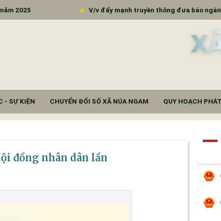
V/v đẩy mạnh truyền thông đưa báo ngành tới các đơn vị t
X
 - SỰ KIỆN
CHUYỂN ĐỔI SỐ XÃ NÚA NGAM
QUY HOẠCH PHÁT
Hội đồng nhân dân lần