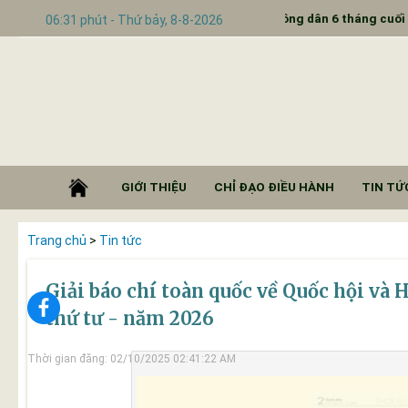
THÔNG BÁO Lịch tiếp công dân 6 tháng cuối năm 2025
06:31 phút - Thứ bảy, 8-8-2026
GIỚI THIỆU
CHỈ ĐẠO ĐIỀU HÀNH
TIN TỨC
Trang chủ
>
Tin tức
Giải báo chí toàn quốc về Quốc hội và 
thứ tư - năm 2026
Thời gian đăng: 02/10/2025 02:41:22 AM