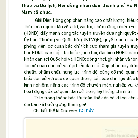
thao và Du lịch, Hội đồng nhân dân thành phố Hà N
Nam tổ chức.
Giải Diên Hồng
góp phần nâng cao chất lượng, hiệu q
thức của người dân về vị trí, vai trò, chức năng, nhiệm v
(HĐND); đẩy mạnh công tác tuyên truyền đưa nghị quyết củ
Ủy ban Thường vụ Quốc hội (UBTVQH), quyết sách của H
phóng viên, cơ quan báo chí tích cực tham gia tuyên tr
hội, HĐND các cấp, đại biểu Quốc hội, đại biểu HĐND các 
Nhân dân tới Quốc hội và HĐND; đồng thời, ghi nhận và tôn
tài cơ quan dân cử và đại biểu dân cử. Góp phần xây dựng
chuẩn, phẩm chất, năng lực, trình độ; củng cố mối quan 
biểu dân cử với các cơ quan thông tấn, báo chí. Tạo điều 
kinh nghiệm, nâng cao trình độ chuyên môn, nghiệp vụ, khai
hoạt động của cơ quan dân cử trong hệ thống chính trị.
Trân trọng thông báo tới toàn thể cán bộ, đảng viên, c
địa bàn xã hưởng ứng tham gia!
Chi tiết thể lệ Giải xem
TẠI ĐÂY